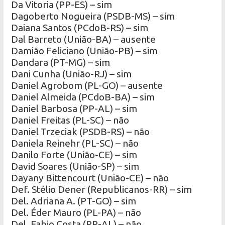
Da Vitoria (PP-ES) – sim
Dagoberto Nogueira (PSDB-MS) – sim
Daiana Santos (PCdoB-RS) – sim
Dal Barreto (União-BA) – ausente
Damião Feliciano (União-PB) – sim
Dandara (PT-MG) – sim
Dani Cunha (União-RJ) – sim
Daniel Agrobom (PL-GO) – ausente
Daniel Almeida (PCdoB-BA) – sim
Daniel Barbosa (PP-AL) – sim
Daniel Freitas (PL-SC) – não
Daniel Trzeciak (PSDB-RS) – não
Daniela Reinehr (PL-SC) – não
Danilo Forte (União-CE) – sim
David Soares (União-SP) – sim
Dayany Bittencourt (União-CE) – não
Def. Stélio Dener (Republicanos-RR) – sim
Del. Adriana A. (PT-GO) – sim
Del. Éder Mauro (PL-PA) – não
Del. Fabio Costa (PP-AL) – não