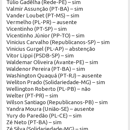
Túlio Gadêlha (Rede-PE) – sim
Valmir Assunção (PT-BA) – sim
Vander Loubet (PT-MS) – sim
Vermelho (PL-PR) – ausente
Vicentinho (PT-SP) – sim
Vicentinho Júnior (PP-TO) – sim
Vinicius Carvalho (Republicanos-SP) – sim
Vinicius Gurgel (PL-AP) – abstenção
Vitor Lippi (PSDB-SP) – sim
Waldemar Oliveira (Avante-PE) – sim
Waldenor Pereira (PT-BA) – sim
Washington Quaquá (PT-RJ) – ausente
Weliton Prado (Solidariedade-MG) – sim
Wellington Roberto (PL-PB) – não
Welter (PT-PR) – sim
Wilson Santiago (Republicanos-PB) – sim
Yandra Moura (União-SE) – ausente
Yury do Paredão (PL-CE) – sim
Zé Neto (PT-BA) – sim
Zé Silva (Solidariedade-MG) – sim