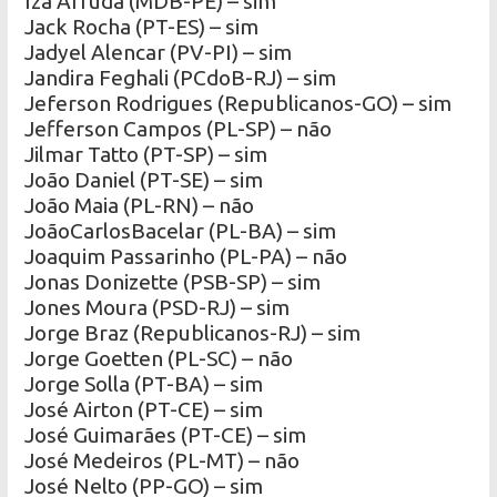
Iza Arruda (MDB-PE) – sim
Jack Rocha (PT-ES) – sim
Jadyel Alencar (PV-PI) – sim
Jandira Feghali (PCdoB-RJ) – sim
Jeferson Rodrigues (Republicanos-GO) – sim
Jefferson Campos (PL-SP) – não
Jilmar Tatto (PT-SP) – sim
João Daniel (PT-SE) – sim
João Maia (PL-RN) – não
JoãoCarlosBacelar (PL-BA) – sim
Joaquim Passarinho (PL-PA) – não
Jonas Donizette (PSB-SP) – sim
Jones Moura (PSD-RJ) – sim
Jorge Braz (Republicanos-RJ) – sim
Jorge Goetten (PL-SC) – não
Jorge Solla (PT-BA) – sim
José Airton (PT-CE) – sim
José Guimarães (PT-CE) – sim
José Medeiros (PL-MT) – não
José Nelto (PP-GO) – sim