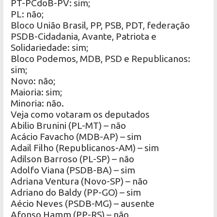
PT-PCdoB-PV: sim;
PL: não;
Bloco União Brasil, PP, PSB, PDT, federação
PSDB-Cidadania, Avante, Patriota e
Solidariedade: sim;
Bloco Podemos, MDB, PSD e Republicanos:
sim;
Novo: não;
Maioria: sim;
Minoria: não.
Veja como votaram os deputados
Abilio Brunini (PL-MT) – não
Acácio Favacho (MDB-AP) – sim
Adail Filho (Republicanos-AM) – sim
Adilson Barroso (PL-SP) – não
Adolfo Viana (PSDB-BA) – sim
Adriana Ventura (Novo-SP) – não
Adriano do Baldy (PP-GO) – sim
Aécio Neves (PSDB-MG) – ausente
Afonso Hamm (PP-RS) – não