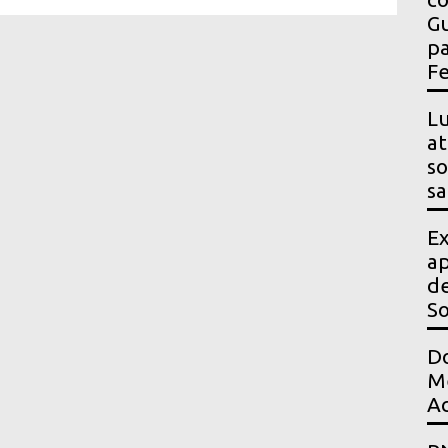
Gu
pa
Fe
Lu
at
so
sa
Ex
ap
de
S
Do
Me
Ac