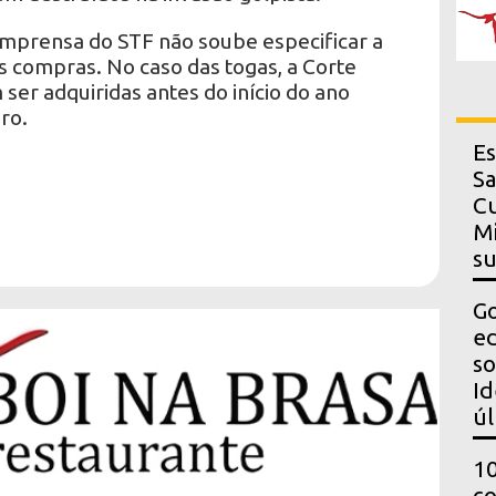
 imprensa do STF não soube especificar a
as compras. No caso das togas, a Corte
 ser adquiridas antes do início do ano
ro.
Es
Sa
Cu
Mi
s
Go
ed
so
Id
úl
10
co