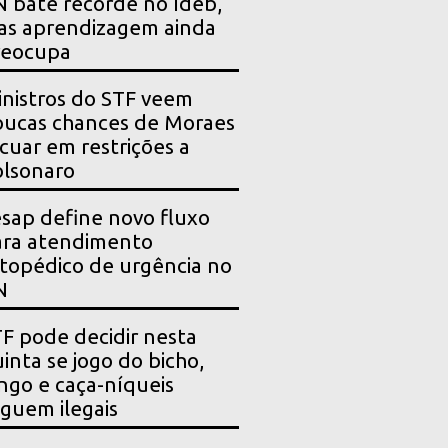
 bate recorde no Ideb,
as aprendizagem ainda
reocupa
nistros do STF veem
ucas chances de Moraes
cuar em restrições a
lsonaro
sap define novo fluxo
ara atendimento
topédico de urgência no
N
F pode decidir nesta
inta se jogo do bicho,
ngo e caça-níqueis
guem ilegais