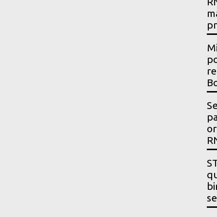
RN
m
p
Mi
po
re
Bo
Se
p
or
R
ST
qu
bi
se