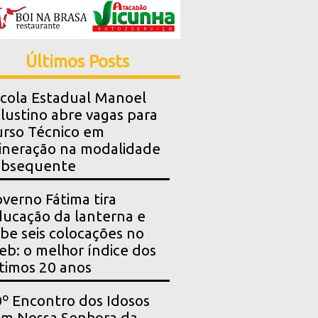
Últimos Posts
cola Estadual Manoel
lustino abre vagas para
rso Técnico em
neração na modalidade
ubsequente
verno Fátima tira
ucação da lanterna e
be seis colocações no
eb: o melhor índice dos
timos 20 anos
º Encontro dos Idosos
m Nossa Senhora da