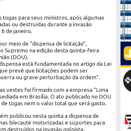
s togas para seus ministros, após algumas
adas ou destruídas durante a invasão
8 de janeiro.
r meio de “dispensa de licitação”,
o Supremo na edição desta quinta-feira
União (DOU).
 dispensa está fundamentada no artigo da Lei
que prevê que licitações podem ser
guerra ou grave perturbação da ordem”.
as vestes foi firmado com a empresa “Lima
 sediada em Brasília. O ato publicado no DOU
 de togas nem o valor total que será gasto.
ém publicou nesta quinta a dispensa de
inas blecaute motorizadas e suportes para
 destruídos na invasão golpista.