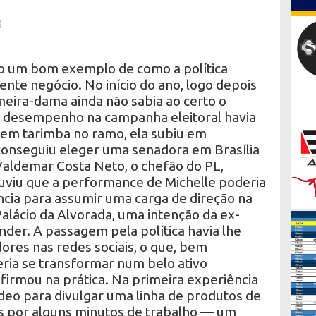
3
ão um bom exemplo de como a política
te negócio. No início do ano, logo depois
imeira-dama ainda não sabia ao certo o
eu desempenho na campanha eleitoral havia
m tarimba no ramo, ela subiu em
 conseguiu eleger uma senadora em Brasília
Valdemar Costa Neto, o chefão do PL,
ouviu que a performance de Michelle poderia
ência para assumir uma carga de direção na
alácio da Alvorada, uma intenção da ex-
er. A passagem pela política havia lhe
ores nas redes sociais, o que, bem
eria se transformar num belo ativo
nfirmou na prática. Na primeira experiência
deo para divulgar uma linha de produtos de
is por alguns minutos de trabalho — um