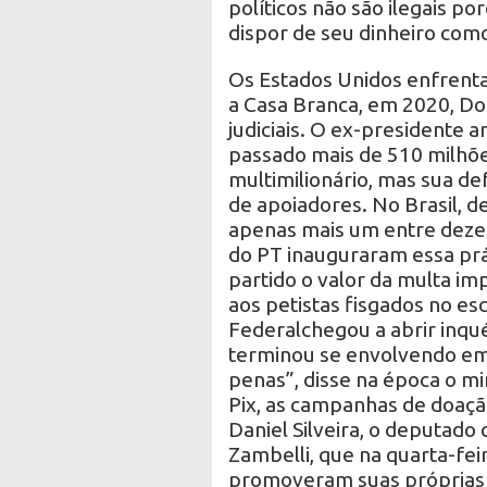
políticos não são ilegais p
dispor de seu dinheiro com
Os Estados Unidos enfrent
a Casa Branca, em 2020, D
judiciais. O ex-presidente 
passado mais de 510 milhõ
multimilionário, mas sua d
de apoiadores. No Brasil, d
apenas mais um entre dezen
do PT inauguraram essa prát
partido o valor da multa i
aos petistas fisgados no es
Federalchegou a abrir inquér
terminou se envolvendo em
penas”, disse na época o mi
Pix, as campanhas de doaç
Daniel Silveira, o deputado
Zambelli, que na quarta-fei
promoveram suas próprias 