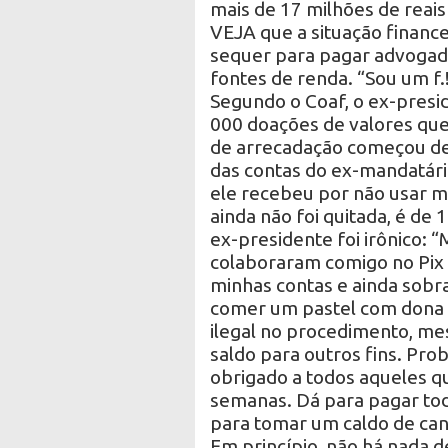
mais de 17 milhões de reais
VEJA que a situação finance
sequer para pagar advogado
fontes de renda. “Sou um f.
Segundo o Coaf, o ex-presi
000 doações de valores que
de arrecadação começou dep
das contas do ex-mandatári
ele recebeu por não usar m
ainda não foi quitada, é de 
ex-presidente foi irônico: 
colaboraram comigo no Pix 
minhas contas e ainda sobr
comer um pastel com dona M
ilegal no procedimento, me
saldo para outros fins. Pr
obrigado a todos aqueles q
semanas. Dá para pagar tod
para tomar um caldo de can
Em princípio, não há nada 