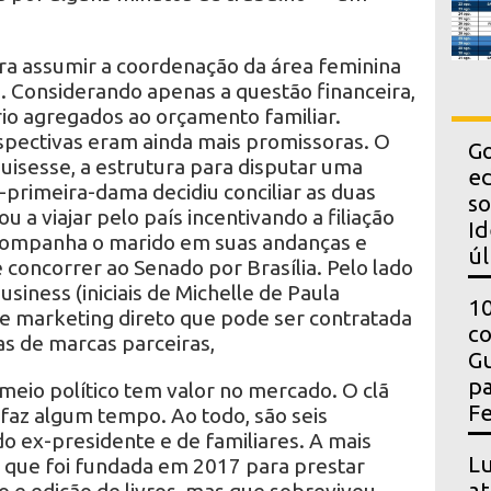
ara assumir a coordenação da área feminina
 Considerando apenas a questão financeira,
rio agregados ao orçamento familiar.
spectivas eram ainda mais promissoras. O
Go
quisesse, a estrutura para disputar uma
ed
-primeira-dama decidiu conciliar as duas
so
ou a viajar pelo país incentivando a filiação
Id
acompanha o marido em suas andanças e
úl
e concorrer ao Senado por Brasília. Pelo lado
siness (iniciais de Michelle de Paula
10
 marketing direto que pode ser contratada
co
as de marcas parceiras,
Gu
pa
io político tem valor no mercado. O clã
Fe
 faz algum tempo. Ao todo, são seis
 ex-presidente e de familiares. A mais
Lu
l, que foi fundada em 2017 para prestar
at