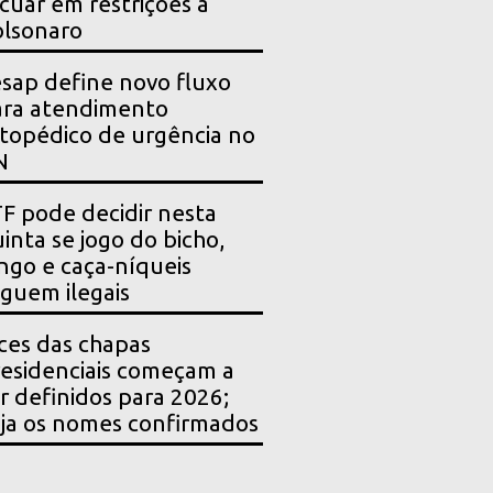
cuar em restrições a
lsonaro
sap define novo fluxo
ara atendimento
topédico de urgência no
N
F pode decidir nesta
inta se jogo do bicho,
ngo e caça-níqueis
guem ilegais
ces das chapas
esidenciais começam a
r definidos para 2026;
ja os nomes confirmados