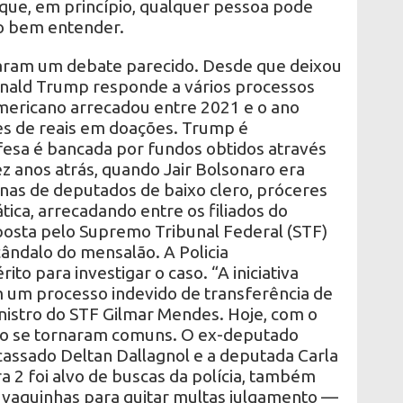
orque, em princípio, qualquer pessoa pode
o bem entender.
aram um debate parecido. Desde que deixou
onald Trump responde a vários processos
americano arrecadou entre 2021 e o ano
es de reais em doações. Trump é
efesa é bancada por fundos obtidos através
ez anos atrás, quando Jair Bolsonaro era
as de deputados de baixo clero, próceres
ica, arrecadando entre os filiados do
mposta pelo Supremo Tribunal Federal (STF)
cândalo do mensalão. A Policia
ito para investigar o caso. “A iniciativa
 um processo indevido de transferência de
nistro do STF Gilmar Mendes. Hoje, com o
ão se tornaram comuns. O ex-deputado
 cassado Deltan Dallagnol e a deputada Carla
ra 2 foi alvo de buscas da polícia, também
vaquinhas para quitar multas julgamento —