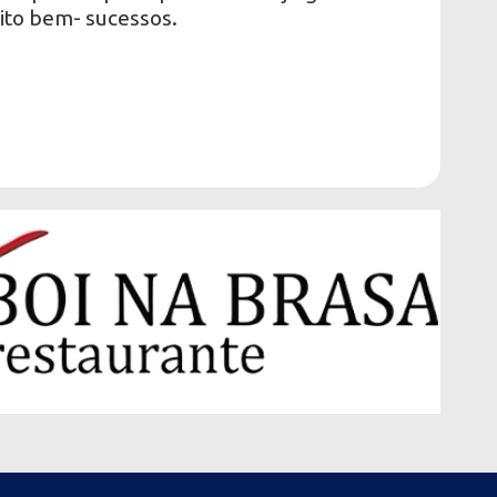
uito bem- sucessos.