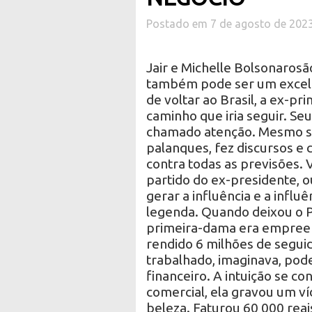
Postado em 7 de agosto de 202
Jair e Michelle Bolsonaros
também pode ser um excelen
de voltar ao Brasil, a ex-pr
caminho que iria seguir. S
chamado atenção. Mesmo se
palanques, fez discursos e
contra todas as previsões. 
partido do ex-presidente, 
gerar a influência e a influ
legenda. Quando deixou o P
primeira-dama era empreend
rendido 6 milhões de seguid
trabalhado, imaginava, pod
financeiro. A intuição se co
comercial, ela gravou um ví
beleza. Faturou 60 000 rea