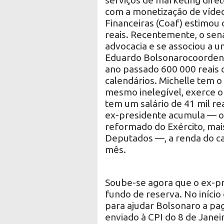
serviços de marketing diret
com a monetização de vídeo
Financeiras (Coaf) estimo
reais. Recentemente, o sen
advocacia e se associou a 
Eduardo Bolsonarocoordena 
ano passado 600 000 reais 
calendários. Michelle tem o s
mesmo inelegível, exerce o
tem um salário de 41 mil r
ex-presidente acumula — o s
reformado do Exército, mai
Deputados —, a renda do cas
mês.
Soube-se agora que o ex-pr
fundo de reserva. No iníci
para ajudar Bolsonaro a pa
enviado à CPI do 8 de Janeir