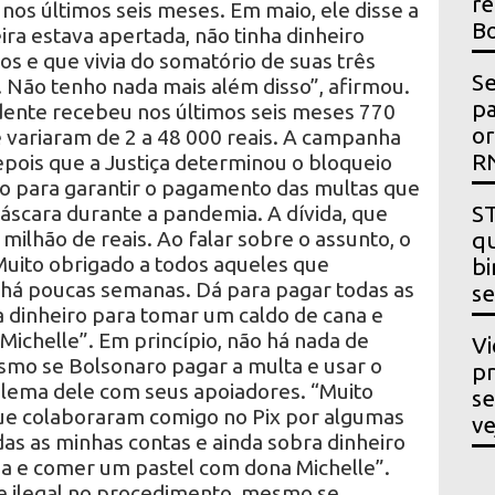
re
 nos últimos seis meses. Em maio, ele disse a
Bo
ira estava apertada, não tinha dinheiro
s e que vivia do somatório de suas três
Se
! Não tenho nada mais além disso”, afirmou.
p
dente recebeu nos últimos seis meses 770
or
 variaram de 2 a 48 000 reais. A campanha
R
ois que a Justiça determinou o bloqueio
o para garantir o pagamento das multas que
áscara durante a pandemia. A dívida, que
ST
1 milhão de reais. Ao falar sobre o assunto, o
qu
“Muito obrigado a todos aqueles que
bi
há poucas semanas. Dá para pagar todas as
se
a dinheiro para tomar um caldo de cana e
ichelle”. Em princípio, não há nada de
Vi
smo se Bolsonaro pagar a multa e usar o
pr
oblema dele com seus apoiadores. “Muito
se
ue colaboraram comigo no Pix por algumas
ve
as as minhas contas e ainda sobra dinheiro
a e comer um pastel com dona Michelle”.
de ilegal no procedimento, mesmo se