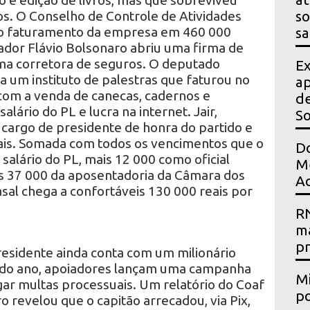
o e edição de livros, mas que sobreviveu
s. O Conselho de Controle de Atividades
so
u o faturamento da empresa em 460 000
sa
ador Flávio Bolsonaro abriu uma firma de
uma corretora de seguros. O deputado
Ex
um instituto de palestras que faturou no
ap
com a venda de canecas, cadernos e
de
alário do PL e lucra na internet. Jair,
S
 cargo de presidente de honra do partido e
eais. Somada com todos os vencimentos que o
Do
alário do PL, mais 12 000 como oficial
Me
s 37 000 da aposentadoria da Câmara dos
Ac
al chega a confortáveis ​​130 000 reais por
RN
m
p
esidente ainda conta com um milionário
o do ano, apoiadores lançam uma campanha
Mi
gar multas processuais. Um relatório do Coaf
po
o revelou que o capitão arrecadou, via Pix,