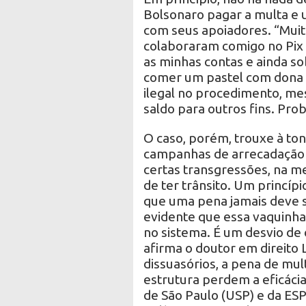
Bolsonaro pagar a multa e u
com seus apoiadores. “Muit
colaboraram comigo no Pix
as minhas contas e ainda so
comer um pastel com dona M
ilegal no procedimento, me
saldo para outros fins. Pr
O caso, porém, trouxe à ton
campanhas de arrecadação 
certas transgressões, na m
de ter trânsito. Um princíp
que uma pena jamais deve s
evidente que essa vaquinha
no sistema. É um desvio de 
afirma o doutor em direito L
dissuasórios, a pena de mul
estrutura perdem a eficácia
de São Paulo (USP) e da ES