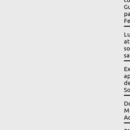
Gu
pa
Fe
Lu
at
so
sa
Ex
ap
de
S
Do
Me
Ac