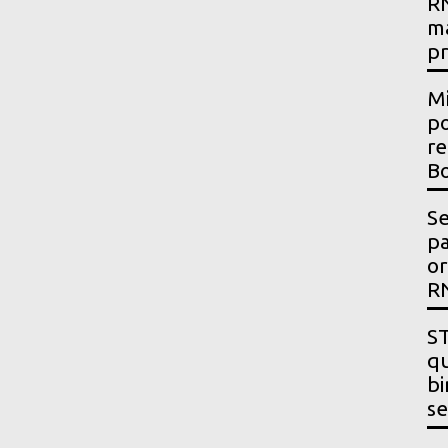
RN
m
p
Mi
po
re
Bo
Se
p
or
R
ST
qu
bi
se