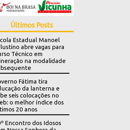
Últimos Posts
cola Estadual Manoel
lustino abre vagas para
rso Técnico em
neração na modalidade
ubsequente
verno Fátima tira
ucação da lanterna e
be seis colocações no
eb: o melhor índice dos
timos 20 anos
º Encontro dos Idosos
m Nossa Senhora da