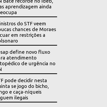
 bate recorde no Ideb,
as aprendizagem ainda
reocupa
nistros do STF veem
ucas chances de Moraes
cuar em restrições a
lsonaro
sap define novo fluxo
ara atendimento
topédico de urgência no
N
F pode decidir nesta
inta se jogo do bicho,
ngo e caça-níqueis
guem ilegais