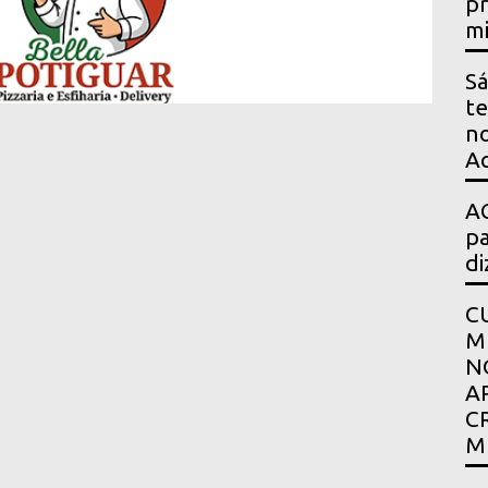
pr
mi
Sá
te
no
Ac
AG
pa
di
C
M
N
A
C
M