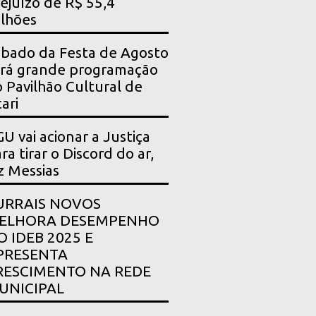
ejuízo de R$ 55,4
lhões
bado da Festa de Agosto
rá grande programação
 Pavilhão Cultural de
ari
U vai acionar a Justiça
ra tirar o Discord do ar,
z Messias
URRAIS NOVOS
ELHORA DESEMPENHO
O IDEB 2025 E
PRESENTA
RESCIMENTO NA REDE
UNICIPAL