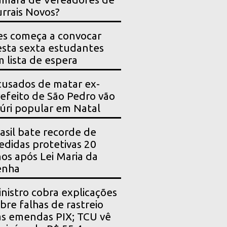
rrais Novos?
es começa a convocar
sta sexta estudantes
 lista de espera
usados de matar ex-
efeito de São Pedro vão
júri popular em Natal
asil bate recorde de
didas protetivas 20
os após Lei Maria da
enha
nistro cobra explicações
bre falhas de rastreio
s emendas PIX; TCU vê