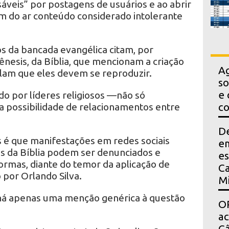
áveis” por postagens de usuários e ao abrir
em do ar conteúdo considerado intolerante
 da bancada evangélica citam, por
ênesis, da Bíblia, que mencionam a criação
Ag
lam que eles devem se reproduzir.
so
e 
do por líderes religiosos —não só
a possibilidade de relacionamentos entre
co
D
 é que manifestações em redes sociais
em
es da Bíblia podem ser denunciados e
es
formas, diante do temor da aplicação de
Ca
 por Orlando Silva.
Mi
 há apenas uma menção genérica à questão
OP
a
Câ