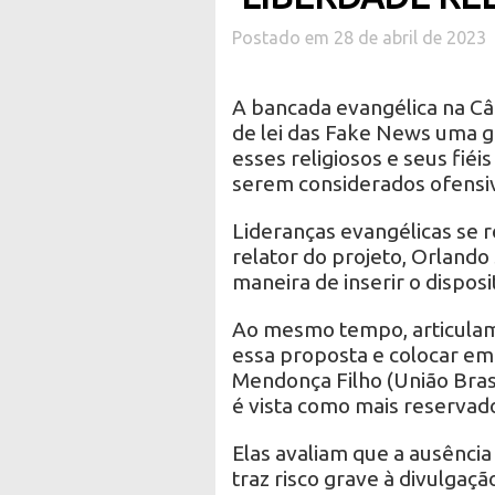
Postado em 28 de abril de 2023
A bancada evangélica na Câ
de lei das Fake News uma g
esses religiosos e seus fié
serem considerados ofensi
Lideranças evangélicas se r
relator do projeto, Orlando
maneira de inserir o disposi
Ao mesmo tempo, articulam
essa proposta e colocar em
Mendonça Filho (União Brasi
é vista como mais reservad
Elas avaliam que a ausência
traz risco grave à divulgaçã