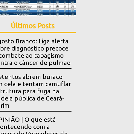
Últimos Posts
osto Branco: Liga alerta
bre diagnóstico precoce
combate ao tabagismo
ntra o câncer de pulmão
etentos abrem buraco
 cela e tentam camuflar
trutura para fuga na
deia pública de Ceará-
rim
INIÃO | O que está
contecendo com a
mara de Vereadores de