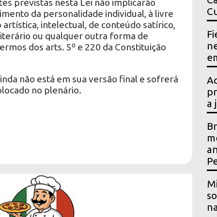
es previstas nesta Lei não implicarão
Cu
imento da personalidade individual, à livre
rtística, intelectual, de conteúdo satírico,
Fi
l, literário ou qualquer outra forma de
ne
termos dos arts. 5º e 220 da Constituição
em
.
nda não está em sua versão final e sofrerá
Ac
olocado no plenário.
pr
a 
Br
me
an
P
Mi
so
na