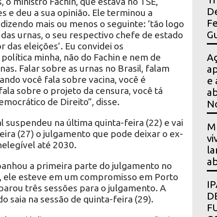
, o ministro Fachin, que estava no TSE,
De
 e deu a sua opinião. Ele terminou a
Fe
izendo mais ou menos o seguinte: ‘tão logo
Gu
das urnas, o seu respectivo chefe de estado
das eleições’. Eu convidei os
política minha, não do Fachin e nem de
A
nas. Falar sobre as urnas no Brasil, falam
ap
ando você fala sobre vacina, você é
e 
ala sobre o projeto da censura, você tá
ab
mocrático de Direito”, disse.
N
l suspendeu na última quinta-feira (22) e vai
Mu
ira (27) o julgamento que pode deixar o ex-
vi
nelegível até 2030.
la
ab
anhou a primeira parte do julgamento no
io, ele esteve em um compromisso em Porto
I
eparou três sessões para o julgamento. A
D
o saia na sessão de quinta-feira (29).
F