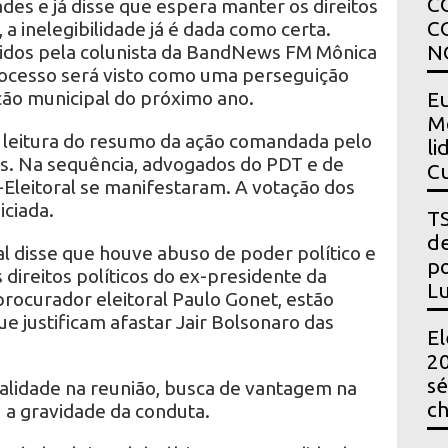
C
des e já disse que espera manter os direitos
C
, a inelegibilidade já é dada como certa.
vidos pela colunista da BandNews FM Mônica
N
cesso será visto como uma perseguição
ição municipal do próximo ano.
Eu
Mo
leitura do resumo da ação comandada pelo
li
s. Na sequência, advogados do PDT e de
Cu
-Eleitoral se manifestaram. A votação dos
iciada.
TS
de
ral disse que houve abuso de poder político e
po
ireitos políticos do ex-presidente da
Lu
rocurador eleitoral Paulo Gonet, estão
 justificam afastar Jair Bolsonaro das
El
20
sé
alidade na reunião, busca de vantagem na
ch
u a gravidade da conduta.