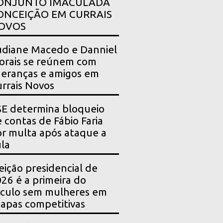
ONJUNTO IMACULADA
ONCEIÇÃO EM CURRAIS
OVOS
diane Macedo e Danniel
rais se reúnem com
deranças e amigos em
rrais Novos
E determina bloqueio
 contas de Fábio Faria
r multa após ataque a
la
eição presidencial de
26 é a primeira do
culo sem mulheres em
apas competitivas