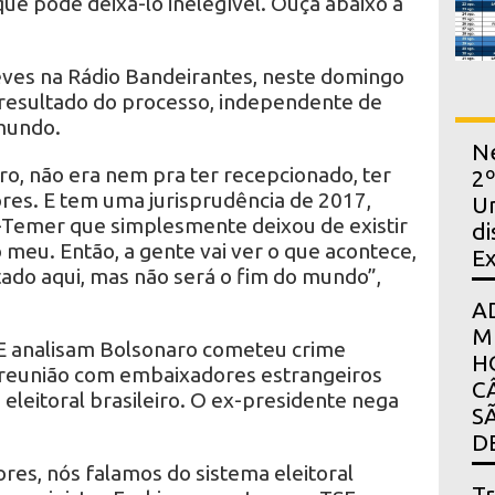
que pode deixá-lo inelegível. Ouça abaixo à
ves na Rádio Bandeirantes, neste domingo
o resultado do processo, independente de
 mundo.
Ne
ro, não era nem pra ter recepcionado, ter
2º
es. E tem uma jurisprudência de 2017,
Un
-Temer que simplesmente deixou de existir
di
meu. Então, a gente vai ver o que acontece,
E
tado aqui, mas não será o fim do mundo”,
A
M
SE analisam Bolsonaro cometeu crime
H
 reunião com embaixadores estrangeiros
C
 eleitoral brasileiro. O ex-presidente nega
S
D
es, nós falamos do sistema eleitoral
Tr