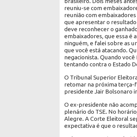
brasileiro. Dois meses antes
reuniu-se com embaixadores
reunião com embaixadores d
que apresentar o resultado 
deve reconhecer o ganhador 
embaixadores, que essa é a 
ninguém, e falei sobre as ur
que você está atacando. Qu
negacionista. Quando você f
tentando contra o Estado De
O Tribunal Superior Eleitora
retomar na próxima terça-fe
presidente Jair Bolsonaro i
O ex-presidente não acomp
plenário do TSE. No horár
Alegre. A Corte Eleitoral s
expectativa é que o resultad