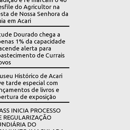
sfile do Agricultor na
sta de Nossa Senhora da
ia em Acari
çude Dourado chega a
enas 1% da capacidade
acende alerta para
astecimento de Currais
ovos
seu Histórico de Acari
ve tarde especial com
nçamentos de livros e
ertura de exposição
PASS INICIA PROCESSO
E REGULARIZAÇÃO
UNDIÁRIA DO