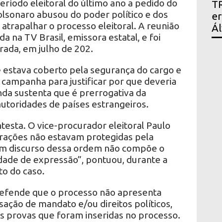
eríodo eleitoral do último ano a pedido do
TR
olsonaro abusou do poder político e dos
er
trapalhar o processo eleitoral. A reunião
Ál
 na TV Brasil, emissora estatal, e foi
orada, em julho de 202.
 estava coberto pela segurança do cargo e
 campanha para justificar por que deveria
nda sustenta que é prerrogativa da
utoridades de países estrangeiros.
ntesta. O vice-procurador eleitoral Paulo
rações não estavam protegidas pela
Um discurso dessa ordem não compõe o
dade de expressão”, pontuou, durante a
to do caso.
 defende que o processo não apresenta
ação de mandato e/ou direitos políticos,
as provas que foram inseridas no processo.