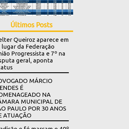
Últimos Posts
lter Queiroz aparece em
 lugar da Federação
ião Progressista e 7º na
sputa geral, aponta
xatus
DVOGADO MÁRCIO
ENDES É
OMENAGEADO NA
ÂMARA MUNICIPAL DE
ÃO PAULO POR 30 ANOS
E ATUAÇÃO
adição e fé marcam o 40º