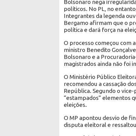
Bolsonaro nega irregularida
políticos. No PL, no entanto
Integrantes da legenda ou
Bergamo afirmam que o pro
política e dará força na ele
O processo começou com a 
ministro Benedito Gonçalve
Bolsonaro e a Procuradoria
magistrados ainda não foi in
O Ministério Público Eleito
recomendou a cassação dos d
República. Segundo o vice-p
“estampados” elementos que
eleições.
O MP apontou desvio de fin
disputa eleitoral e ressalto