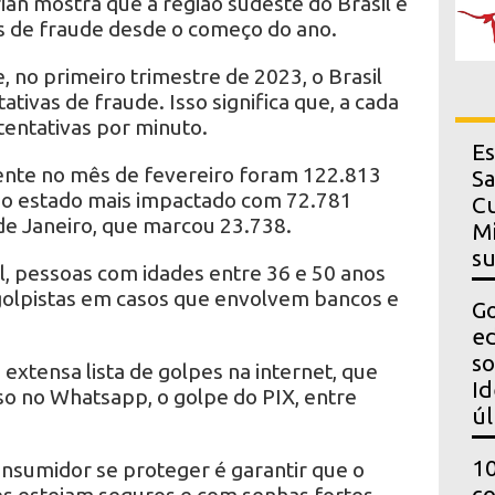
an mostra que a região sudeste do Brasil é
as de fraude desde o começo do ano.
 no primeiro trimestre de 2023, o Brasil
ativas de fraude. Isso significa que, a cada
tentativas por minuto.
Es
nte no mês de fevereiro foram 122.813
Sa
o o estado mais impactado com 72.781
Cu
 de Janeiro, que marcou 23.738.
Mi
s
il, pessoas com idades entre 36 e 50 anos
 golpistas em casos que envolvem bancos e
Go
ed
so
 extensa lista de golpes na internet, que
Id
lso no Whatsapp, o golpe do PIX, entre
úl
10
consumidor se proteger é garantir que o
co