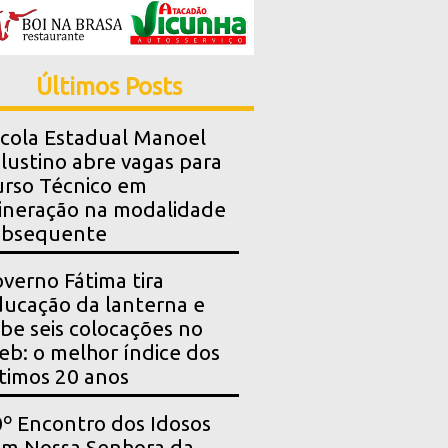
Últimos Posts
cola Estadual Manoel
lustino abre vagas para
rso Técnico em
neração na modalidade
ubsequente
verno Fátima tira
ucação da lanterna e
be seis colocações no
eb: o melhor índice dos
timos 20 anos
º Encontro dos Idosos
m Nossa Senhora da