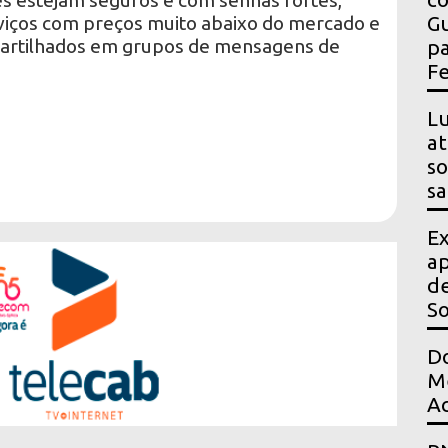
es estejam seguros e com senhas fortes,
rviços com preços muito abaixo do mercado e
Gu
mpartilhados em grupos de mensagens de
pa
Fe
Lu
at
so
sa
Ex
ap
de
S
Do
Me
Ac