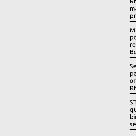
RN
m
p
Mi
po
re
Bo
Se
p
or
R
ST
qu
bi
se