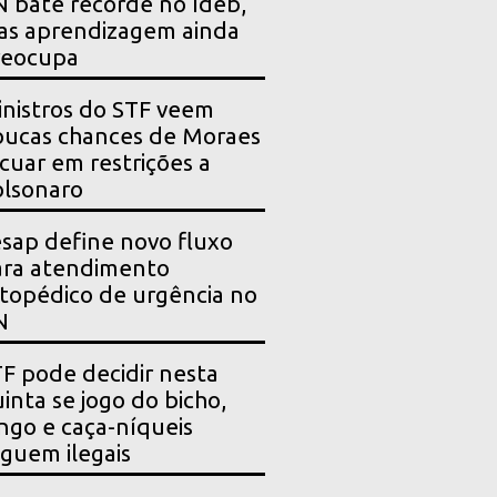
 bate recorde no Ideb,
as aprendizagem ainda
reocupa
nistros do STF veem
ucas chances de Moraes
cuar em restrições a
lsonaro
sap define novo fluxo
ara atendimento
topédico de urgência no
N
F pode decidir nesta
inta se jogo do bicho,
ngo e caça-níqueis
guem ilegais