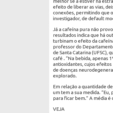
melhor se a estiver na estr
efeito de liberar as vias, d
conexões, permitindo que o
investigador, de default mo
Já a cafeína pura não prov
resultados indica que há o
turbinam o efeito da cafeína
professor do Departamento
de Santa Catarina (UFSC), 
café . “Na bebida, apenas 1
antioxidantes, cujos efeit
de doenças neurodegenerati
explorado.
Em relação a quantidade de 
um tem a sua medida. “Eu, p
para ficar bem.” A média é d
VEJA