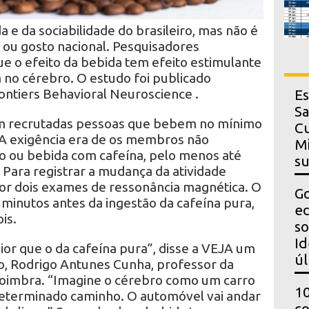
a e da sociabilidade do brasileiro, mas não é
 ou gosto nacional. Pesquisadores
e o efeito da bebida tem efeito estimulante
 no cérebro. O estudo foi publicado
ontiers Behavioral Neuroscience .
Es
Sa
ram recrutadas pessoas que bebem no mínimo
Cu
. A exigência era de os membros não
Mi
o ou bebida com cafeína, pelo menos até
s
. Para registrar a mudança da atividade
or dois exames de ressonância magnética. O
Go
a minutos antes da ingestão da cafeína pura,
ed
is.
so
Id
ior que o da cafeína pura”, disse a VEJA um
úl
, Rodrigo Antunes Cunha, professor da
Coimbra. “Imagine o cérebro como um carro
10
eterminado caminho. O automóvel vai andar
co