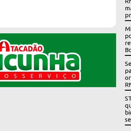
RN
m
p
Mi
po
re
Bo
Se
p
or
R
ST
qu
bi
se