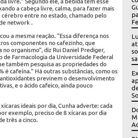
ada livre.” Segundo ele, a bebida tem esse
Gu
eixando a cabeça livre, calma, para fazer mais
pa
 cérebro entre no estado, chamado pelo
Fe
de network .
ocou a mesma reação. “Essa diferença nos
Lu
utros componentes no cafezinho, que
at
 no organismo”, diz Rui Daniel Prediger,
so
 de Farmacologia da Universidade Federal
sa
que também pesquisa as propriedades do
% é cafeína.” Há outras substâncias, como os
Ex
os antioxidantes previnem o desenvolvimento
ap
vas, e o ácido cafeico, ainda pouco
de
S
xícaras ideais por dia, Cunha adverte: cada
Do
or exemplo, preciso de 8 xícaras por dia
Me
e três a cinco.
Ac