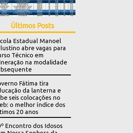
Últimos Posts
cola Estadual Manoel
lustino abre vagas para
rso Técnico em
neração na modalidade
ubsequente
verno Fátima tira
ucação da lanterna e
be seis colocações no
eb: o melhor índice dos
timos 20 anos
º Encontro dos Idosos
m Nossa Senhora da