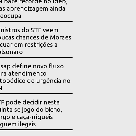
 bate recorde no Ideb,
as aprendizagem ainda
reocupa
nistros do STF veem
ucas chances de Moraes
cuar em restrições a
lsonaro
sap define novo fluxo
ara atendimento
topédico de urgência no
N
F pode decidir nesta
inta se jogo do bicho,
ngo e caça-níqueis
guem ilegais