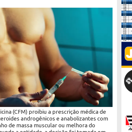
cina (CFM) proibiu a prescrição médica de
eroides androgênicos e anabolizantes com
ganho de massa muscular ou melhora do
undo a entidade, a decisão foi tomada em