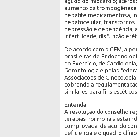
agudo do miocárdio; aterosc
aumento da trombogênese 
hepatite medicamentosa, in
hepatocelular; transtornos
depressão e dependência; 
infertilidade, disfunção erét
De acordo com o CFM, a pe
brasileiras de Endocrinolog
do Exercício, de Cardiologia
Gerontologia e pelas federa
Associações de Ginecologia 
cobrando a regulamentação 
similares para fins estétic
Entenda
A resolução do conselho re
terapias hormonais está ind
comprovada, de acordo com 
deficiência e o quadro clín