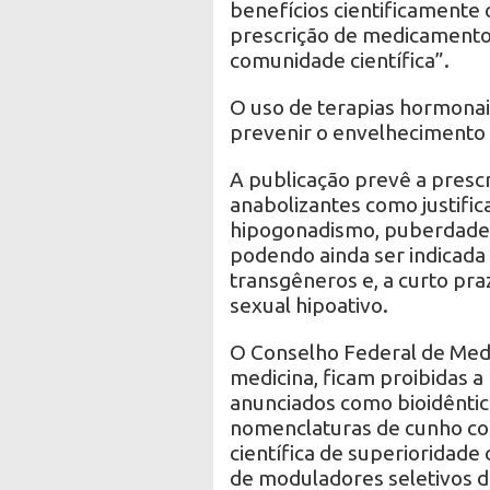
benefícios cientificamente
prescrição de medicamentos
comunidade científica”.
O uso de terapias hormonais
prevenir o envelheciment
A publicação prevê a presc
anabolizantes como justifi
hipogonadismo, puberdade t
podendo ainda ser indicada
transgêneros e, a curto pr
sexual hipoativo.
O Conselho Federal de Medi
medicina, ficam proibidas a
anunciados como bioidênti
nomenclaturas de cunho co
científica de superioridade 
de moduladores seletivos d