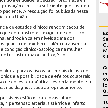
mprovação científica suficiente que sustente
o paciente. A resolução foi publicada nesta
icial da União.
ncia de estudos clínicos randomizados de
a que demonstrem a magnitude dos riscos
Es
nal androgênica em níveis acima dos
Sa
ens quanto em mulheres, além da ausência
Cu
e condição clínico-patológica na mulher
Mi
s de testosterona ou androgênios.
s
Go
 alerta para os riscos potenciais do uso de
ed
ios e a possibilidade de efeitos colaterais
so
so de doses terapêuticas, especialmente em
Id
nal não diagnosticada apropriadamente.
úl
possíveis estão os cardiovasculares,
10
ca, hipertensão arterial sistêmica e infarto
co