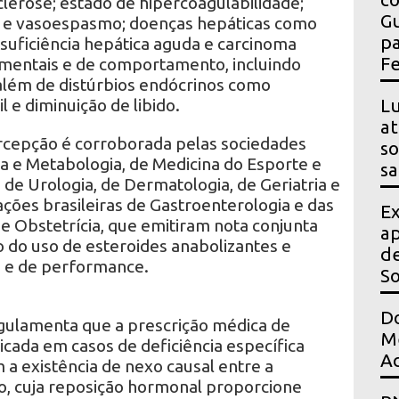
lerose; estado de hipercoagulabilidade;
Gu
e vasoespasmo; doenças hepáticas como
pa
suficiência hepática aguda e carcinoma
Fe
 mentais e de comportamento, incluindo
além de distúrbios endócrinos como
il e diminuição de libido.
Lu
at
rcepção é corroborada pelas sociedades
so
ia e Metabologia, de Medicina do Esporte e
sa
, de Urologia, de Dermatologia, de Geriatria e
ções brasileiras de Gastroenterologia e das
Ex
e Obstetrícia, que emitiram nota conjunta
ap
do uso de esteroides anabolizantes e
de
os e de performance.
S
Do
gulamenta que a prescrição médica de
Me
icada em casos de deficiência específica
Ac
a existência de nexo causal entre a
ico, cuja reposição hormonal proporcione