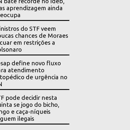
 bate recorde no Ideb,
as aprendizagem ainda
reocupa
nistros do STF veem
ucas chances de Moraes
cuar em restrições a
lsonaro
sap define novo fluxo
ara atendimento
topédico de urgência no
N
F pode decidir nesta
inta se jogo do bicho,
ngo e caça-níqueis
guem ilegais