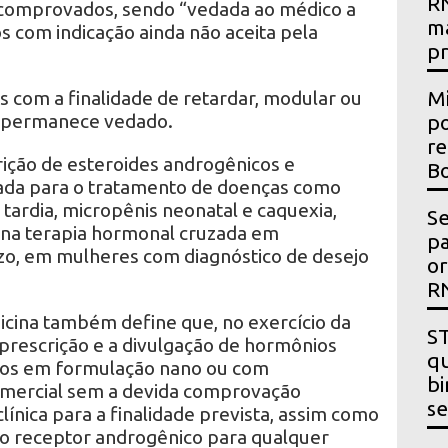
RN
 comprovados, sendo “vedada ao médico a
m
 com indicação ainda não aceita pela
p
 com a finalidade de retardar, modular ou
Mi
o permanece vedado.
po
re
rição de esteroides androgênicos e
Bo
cada para o tratamento de doenças como
ardia, micropênis neonatal e caquexia,
Se
 na terapia hormonal cruzada em
p
azo, em mulheres com diagnóstico de desejo
or
R
cina também define que, no exercício da
ST
 prescrição e a divulgação de hormônios
qu
cos em formulação nano ou com
bi
mercial sem a devida comprovação
se
clínica para a finalidade prevista, assim como
o receptor androgênico para qualquer