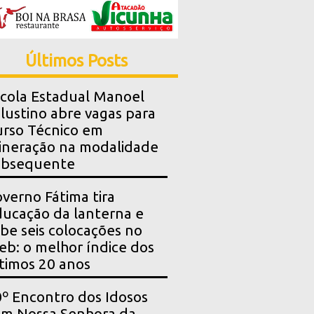
Últimos Posts
cola Estadual Manoel
lustino abre vagas para
rso Técnico em
neração na modalidade
ubsequente
verno Fátima tira
ucação da lanterna e
be seis colocações no
eb: o melhor índice dos
timos 20 anos
º Encontro dos Idosos
m Nossa Senhora da