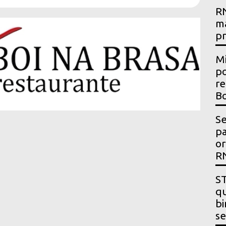
RN
m
p
Mi
po
re
Bo
Se
p
or
R
ST
qu
bi
se