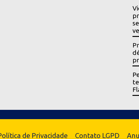
Vi
pr
se
ve
Pr
dé
pr
Pe
t
Fl
Política de Privacidade
Contato LGPD
Anu