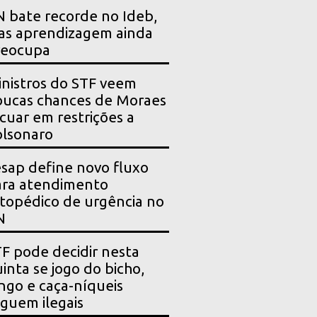
 bate recorde no Ideb,
as aprendizagem ainda
reocupa
nistros do STF veem
ucas chances de Moraes
cuar em restrições a
lsonaro
sap define novo fluxo
ara atendimento
topédico de urgência no
N
F pode decidir nesta
inta se jogo do bicho,
ngo e caça-níqueis
guem ilegais