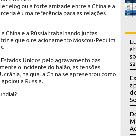
r elogiou a forte amizade entre a China e a
rceria é uma referência para as relações
a China e a Rússia trabalhando juntas
triz e que o relacionamento Moscou-Pequim
Lu
s.
at
so
s Estados Unidos pelo agravamento das
sa
amente o incidente do balão, as tensões
 Ucrânia, na qual a China se apresentou como
Ex
 apoiou a Rússia.
ap
de
undial?
S
Do
Me
Ac