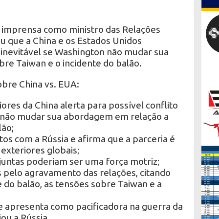
e imprensa como ministro das Relações
u que a China e os Estados Unidos
inevitável se Washington não mudar sua
re Taiwan e o incidente do balão.
obre China vs. EUA:
ores da China alerta para possível conflito
 não mudar sua abordagem em relação a
lão;
tos com a Rússia e afirma que a parceria é
exteriores globais;
juntas poderiam ser uma força motriz;
s pelo agravamento das relações, citando
 do balão, as tensões sobre Taiwan e a
se apresenta como pacificadora na guerra da
ou a Rússia.