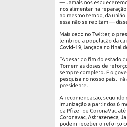
— Jamais nos esqueceremos
nos alimentar na reparação 
ao mesmo tempo, da união p
essa não se repitam — diss
Mais cedo no Twitter, o pre
lembrou a população da ca
Covid-19, lançada no final d
“Apesar do fim do estado d
Tomem as doses de reforço
sempre completo. E o govern
pesquisa no nosso país. Irá
presidente.
A recomendação, segundo o
imunização a partir dos 6 me
da Pfizer ou CoronaVac até
Coronavac, Astrazeneca, Jan
podem receber o reforço co