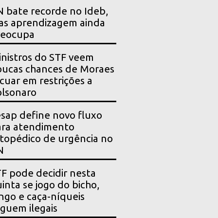
 bate recorde no Ideb,
as aprendizagem ainda
reocupa
nistros do STF veem
ucas chances de Moraes
cuar em restrições a
lsonaro
sap define novo fluxo
ara atendimento
topédico de urgência no
N
F pode decidir nesta
inta se jogo do bicho,
ngo e caça-níqueis
guem ilegais