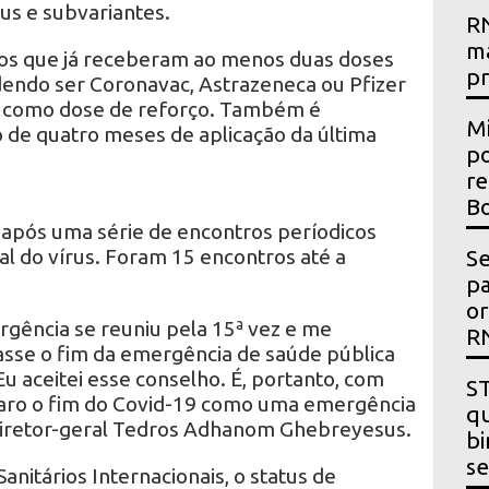
us e subvariantes.
RN
m
a os que já receberam ao menos duas doses
p
endo ser Coronavac, Astrazeneca ou Pfizer
 como dose de reforço. Também é
Mi
 de quatro meses de aplicação da última
po
re
Bo
após uma série de encontros períodicos
bal do vírus. Foram 15 encontros até a
Se
p
or
gência se reuniu pela 15ª vez e me
R
sse o fim da emergência de saúde pública
Eu aceitei esse conselho. É, portanto, com
ST
aro o fim do Covid-19 como uma emergência
qu
 diretor-geral Tedros Adhanom Ghebreyesus.
bi
se
itários Internacionais, o status de