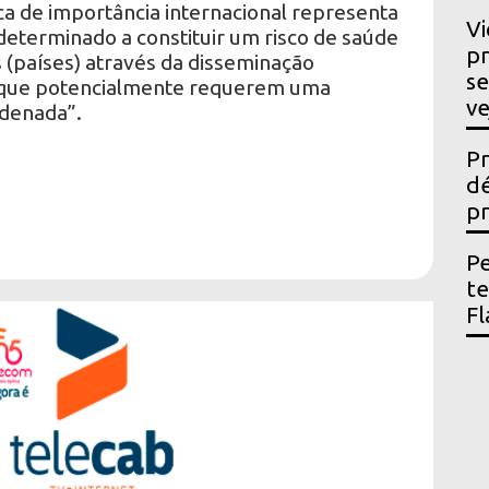
a de importância internacional representa
Vi
determinado a constituir um risco de saúde
pr
 (países) através da disseminação
se
e que potencialmente requerem uma
ve
rdenada”.
Pr
dé
pr
Pe
t
Fl