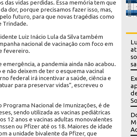
 das vidas perdidas. Essa memória tem que
da dor, porque precisamos fazer isso, mas,
elo futuro, para que novas tragédias como
e Trindade.
sidente Luiz Inácio Lula da Silva também
Lu
mpanha nacional de vacinação com foco em
at
e fevereiro.
so
e emergência, a pandemia ainda não acabou.
sa
 e não deixem de ter o esquema vacinal
o federal irá incentivar a saúde, ciência e
Ex
 atuar para preservar vidas”, escreveu o
ap
de
S
 Programa Nacional de Imunizações, é de
ses, sendo utilizada as vacinas pediátricas
Do
 os 12 anos e vacinas adultas monovalentes
Me
ssen ou Pfizer até os 18. Maiores de idade
Ac
m a unidade bivalente da Pfizer, que