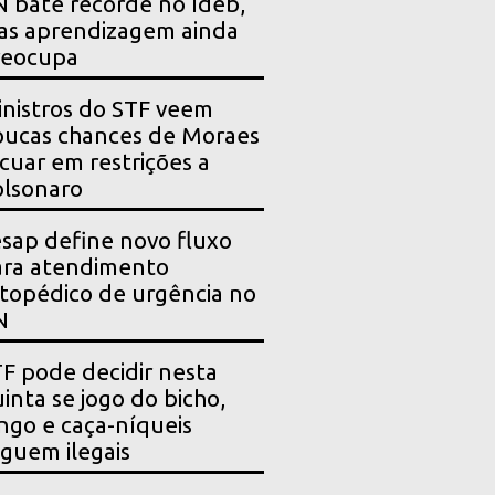
 bate recorde no Ideb,
as aprendizagem ainda
reocupa
nistros do STF veem
ucas chances de Moraes
cuar em restrições a
lsonaro
sap define novo fluxo
ara atendimento
topédico de urgência no
N
F pode decidir nesta
inta se jogo do bicho,
ngo e caça-níqueis
guem ilegais