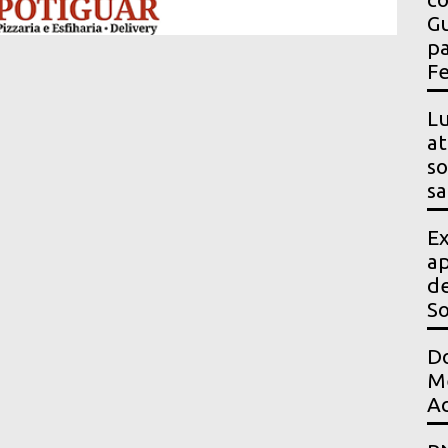
Gu
pa
Fe
Lu
at
so
sa
Ex
ap
de
S
Do
Me
Ac