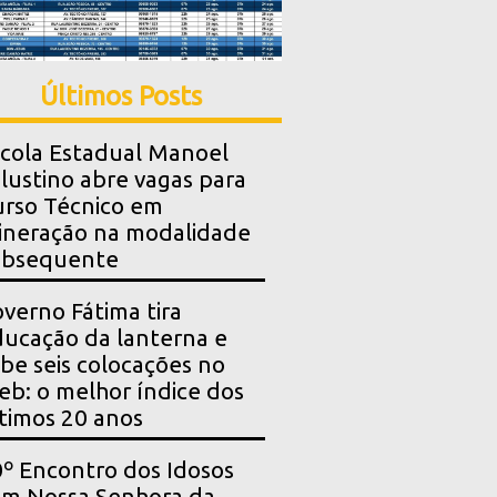
Últimos Posts
cola Estadual Manoel
lustino abre vagas para
rso Técnico em
neração na modalidade
ubsequente
verno Fátima tira
ucação da lanterna e
be seis colocações no
eb: o melhor índice dos
timos 20 anos
º Encontro dos Idosos
m Nossa Senhora da