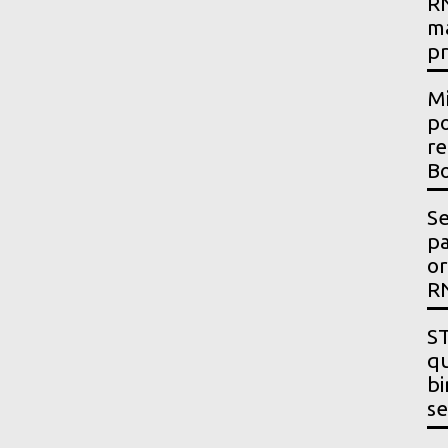
RN
m
p
Mi
po
re
Bo
Se
p
or
R
ST
qu
bi
se