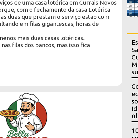
viços de uma casa lotérica em Currais Novos
porque, com o fechamento da casa Lotérica
, as duas que prestam o serviço estão com
ando em filas gigantescas, horas de
menos mais duas casas lotéricas.
Es
s filas dos bancos, mas isso fica
Sa
Cu
Mi
s
Go
ed
so
Id
úl
10
co