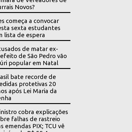
rrais Novos?
es começa a convocar
sta sexta estudantes
 lista de espera
usados de matar ex-
efeito de São Pedro vão
júri popular em Natal
asil bate recorde de
didas protetivas 20
os após Lei Maria da
enha
nistro cobra explicações
bre falhas de rastreio
s emendas PIX; TCU vê