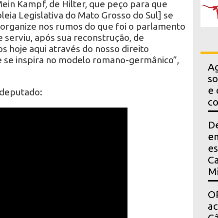
ein Kampf, de Hilter, que peço para que
eia Legislativa do Mato Grosso do Sul] se
e organize nos rumos do que foi o parlamento
serviu, após sua reconstrução, de
s hoje aqui através do nosso direito
ue se inspira no modelo romano-germânico”,
Ag
so
e 
 deputado:
co
D
em
es
Ca
Mi
OP
a
Câ