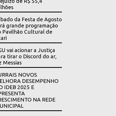
ejuízo de R$ 55,4
lhões
bado da Festa de Agosto
rá grande programação
 Pavilhão Cultural de
ari
U vai acionar a Justiça
ra tirar o Discord do ar,
z Messias
URRAIS NOVOS
ELHORA DESEMPENHO
O IDEB 2025 E
PRESENTA
RESCIMENTO NA REDE
UNICIPAL