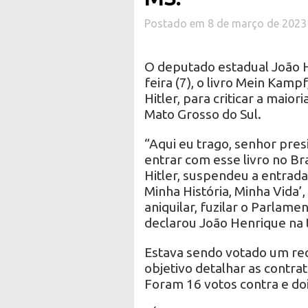
Postado em 8 de março de 2023
O deputado estadual João He
feira (7), o livro Mein Kampf
Hitler, para criticar a maio
Mato Grosso do Sul.
“Aqui eu trago, senhor pres
entrar com esse livro no Bra
Hitler, suspendeu a entrada
Minha História, Minha Vida’,
aniquilar, fuzilar o Parlame
declarou João Henrique na 
Estava sendo votado um req
objetivo detalhar as contr
Foram 16 votos contra e doi