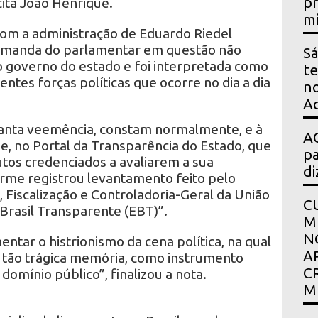
pr
cita João Henrique.
mi
om a administração de Eduardo Riedel
demanda do parlamentar em questão não
Sá
 governo do estado e foi interpretada como
te
ntes forças políticas que ocorre no dia a dia
no
Ac
tanta veemência, constam normalmente, e à
AG
e, no Portal da Transparência do Estado, que
pa
tutos credenciados a avaliarem a sua
di
forme registrou levantamento feito pelo
, Fiscalização e Controladoria-Geral da União
C
 Brasil Transparente (EBT)”.
M
N
ntar o histrionismo da cena política, na qual
A
 de tão trágica memória, como instrumento
C
 domínio público”, finalizou a nota.
M