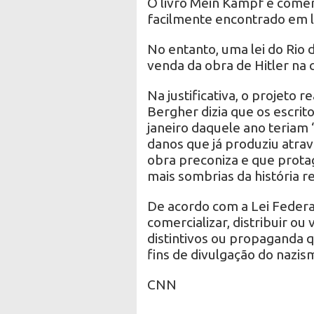
O livro Mein Kampf é comerc
facilmente encontrado em li
No entanto, uma lei do Rio 
venda da obra de Hitler na 
Na justificativa, o projeto
Bergher dizia que os escri
janeiro daquele ano teriam 
danos que já produziu atrav
obra preconiza e que prot
mais sombrias da história 
De acordo com a Lei Federal 
comercializar, distribuir o
distintivos ou propaganda q
fins de divulgação do nazis
CNN