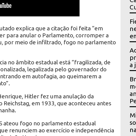
Cu
Fi
ado explica que a citação foi feita “em
ne
tler para anular o Parlamento, corromper a
em
, por meio de infiltrado, fogo no parlamento
Ac
pr
ia no âmbito estadual está “fragilizada, de
a 
cionalizada, legalizada pelo governador do
 entrando em autofagia, ao queimarem a
Br
to”.
me
an
enrique, Hitler fez uma anulação da
P
o Reichstag, em 1933, que aconteceu antes
manha.
Mi
so
S ateou fogo no parlamento estadual
na
que renunciem ao exercício e independência