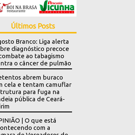
Últimos Posts
osto Branco: Liga alerta
bre diagnóstico precoce
combate ao tabagismo
ntra o câncer de pulmão
etentos abrem buraco
 cela e tentam camuflar
trutura para fuga na
deia pública de Ceará-
rim
INIÃO | O que está
contecendo com a
mara de Vereadores de