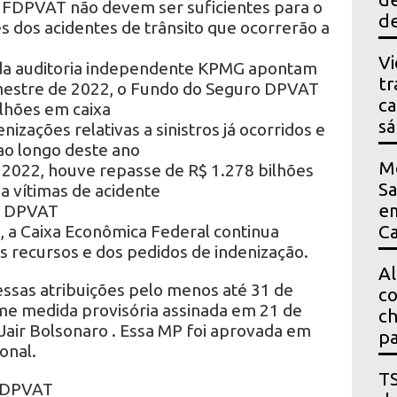
 FDPVAT não devem ser suficientes para o
de
 dos acidentes de trânsito que ocorrerão a
Vi
da auditoria independente KPMG apontam
tr
emestre de 2022, o Fundo do Seguro DPVAT
ca
ilhões em caixa
s
izações relativas a sinistros já ocorridos e
ao longo deste ano
M
 2022, houve repasse de R$ 1.278 bilhões
Sa
 vítimas de acidente
em
do DPVAT
 a Caixa Econômica Federal continua
Ca
s recursos e dos pedidos de indenização.
Al
ssas atribuições pelo menos até 31 de
co
e medida provisória assinada em 21 de
ch
air Bolsonaro . Essa MP foi aprovada em
pa
onal.
T
o DPVAT