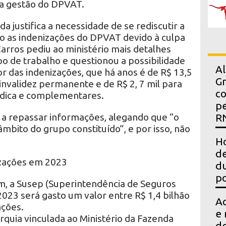
da gestão do DPVAT.
a justifica a necessidade de se rediscutir a
 as indenizações do DPVAT devido à culpa
arros pediu ao ministério mais detalhes
o de trabalho e questionou a possibilidade
Al
or das indenizações, que há anos é de R$ 13,5
Gr
invalidez permanente e de R$ 2, 7 mil para
co
édica e complementares.
pe
 a repassar informações, alegando que “o
R
bito do grupo constituído”, e por isso, não
Ho
de
izações em 2023
du
po
, a Susep (Superintendência de Seguros
023 será gasto um valor entre R$ 1,4 bilhão
Ac
ações.
e 
rquia vinculada ao Ministério da Fazenda
d