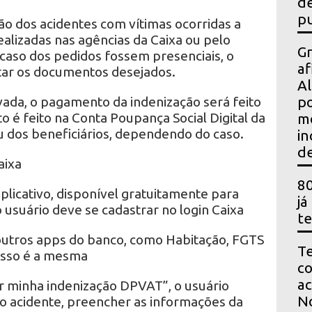
de
pu
ção dos acidentes com vítimas ocorridas a
alizadas nas agências da Caixa ou pelo
Gr
caso dos pedidos fossem presenciais, o
af
ntar os documentos desejados.
Al
ovada, o pagamento da indenização será feito
po
 é feito na Conta Poupança Social Digital da
m
u dos beneficiários, dependendo do caso.
in
de
aixa
80
licativo, disponível gratuitamente para
já
o usuário deve se cadastrar no login Caixa
te
outros apps do banco, como Habitação, FGTS
Te
esso é a mesma
co
ac
ar minha indenização DPVAT”, o usuário
No
o acidente, preencher as informações da