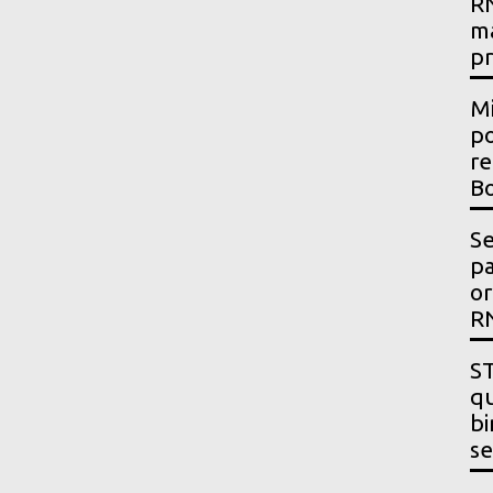
RN
m
p
Mi
po
re
Bo
Se
p
or
R
ST
qu
bi
se