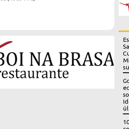
Es
Sa
Cu
Mi
s
Go
ed
so
Id
úl
10
co