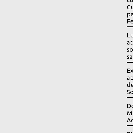
Gu
pa
Fe
Lu
at
so
sa
Ex
ap
de
S
Do
Me
Ac