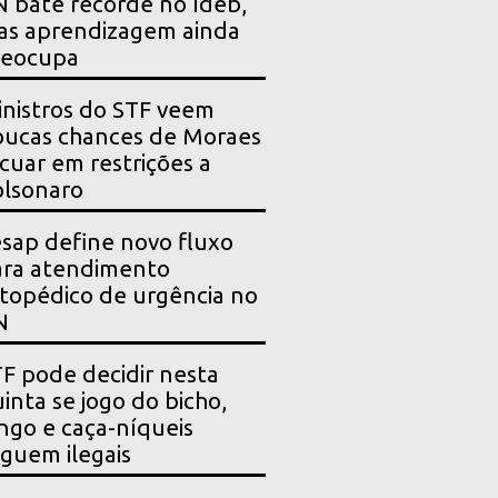
 bate recorde no Ideb,
as aprendizagem ainda
reocupa
nistros do STF veem
ucas chances de Moraes
cuar em restrições a
lsonaro
sap define novo fluxo
ara atendimento
topédico de urgência no
N
F pode decidir nesta
inta se jogo do bicho,
ngo e caça-níqueis
guem ilegais