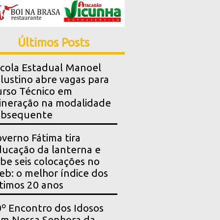
Últimos Posts
cola Estadual Manoel
lustino abre vagas para
rso Técnico em
neração na modalidade
ubsequente
verno Fátima tira
ucação da lanterna e
be seis colocações no
eb: o melhor índice dos
timos 20 anos
º Encontro dos Idosos
m Nossa Senhora da