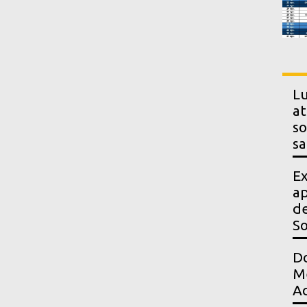
Lu
at
so
sa
Ex
ap
de
S
Do
Me
Ac