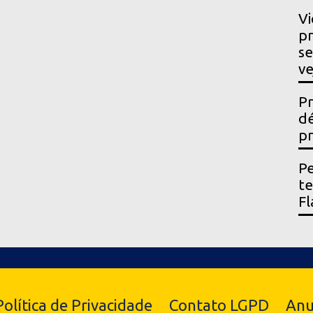
Vi
pr
se
ve
Pr
dé
pr
Pe
t
Fl
Política de Privacidade
Contato LGPD
Anu