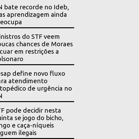
 bate recorde no Ideb,
as aprendizagem ainda
reocupa
nistros do STF veem
ucas chances de Moraes
cuar em restrições a
lsonaro
sap define novo fluxo
ara atendimento
topédico de urgência no
N
F pode decidir nesta
inta se jogo do bicho,
ngo e caça-níqueis
guem ilegais