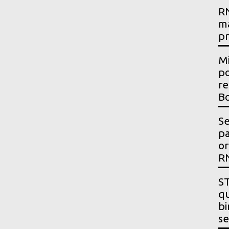
RN
m
p
Mi
po
re
Bo
Se
p
or
R
ST
qu
bi
se