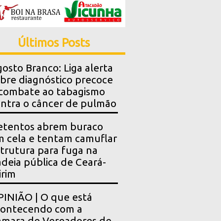
Últimos Posts
osto Branco: Liga alerta
bre diagnóstico precoce
combate ao tabagismo
ntra o câncer de pulmão
etentos abrem buraco
 cela e tentam camuflar
trutura para fuga na
deia pública de Ceará-
rim
INIÃO | O que está
contecendo com a
mara de Vereadores de