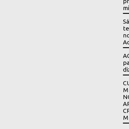
pr
mi
Sá
te
no
Ac
AG
pa
di
C
M
N
A
C
M