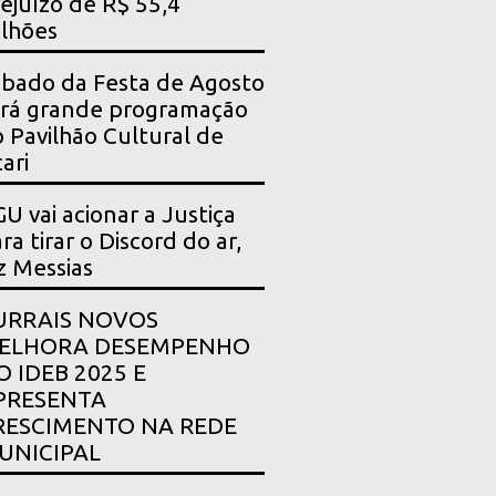
ejuízo de R$ 55,4
lhões
bado da Festa de Agosto
rá grande programação
 Pavilhão Cultural de
ari
U vai acionar a Justiça
ra tirar o Discord do ar,
z Messias
URRAIS NOVOS
ELHORA DESEMPENHO
O IDEB 2025 E
PRESENTA
RESCIMENTO NA REDE
UNICIPAL