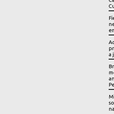
Cu
Fi
ne
em
Ac
pr
a 
Br
me
an
P
Mi
so
na