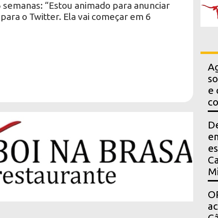
 6 semanas: “Estou animado para anunciar
para o Twitter. Ela vai começar em 6
Ag
so
e 
co
D
em
es
Ca
Mi
OP
a
Câ