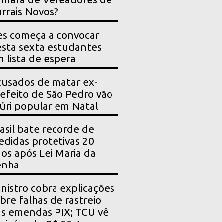
rrais Novos?
es começa a convocar
sta sexta estudantes
 lista de espera
usados de matar ex-
efeito de São Pedro vão
júri popular em Natal
asil bate recorde de
didas protetivas 20
os após Lei Maria da
enha
nistro cobra explicações
bre falhas de rastreio
s emendas PIX; TCU vê