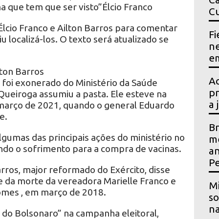
a que tem que ser visto”Élcio Franco
Cu
lcio Franco e Ailton Barros para comentar
Fi
 localizá-los. O texto será atualizado se
ne
em
lton Barros
Ac
foi exonerado do Ministério da Saúde
pr
Queiroga assumiu a pasta. Ele esteve na
a 
 março de 2021, quando o general Eduardo
e.
Br
lgumas das principais ações do ministério no
me
ndo o sofrimento para a compra de vacinas.
an
P
rros, major reformado do Exército, disse
 da morte da vereadora Marielle Franco e
Mi
omes , em março de 2018.
so
na
do Bolsonaro” na campanha eleitoral,