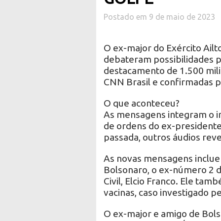
Postado em 9 de maio de 2023
O ex-major do Exército Ailt
debateram possibilidades p
destacamento de 1.500 mili
CNN Brasil e confirmadas p
O que aconteceu?
As mensagens integram o inq
de ordens do ex-presidente
passada, outros áudios reve
As novas mensagens inclue
Bolsonaro, o ex-número 2 d
Civil, Elcio Franco. Ele ta
vacinas, caso investigado p
O ex-major e amigo de Bolso