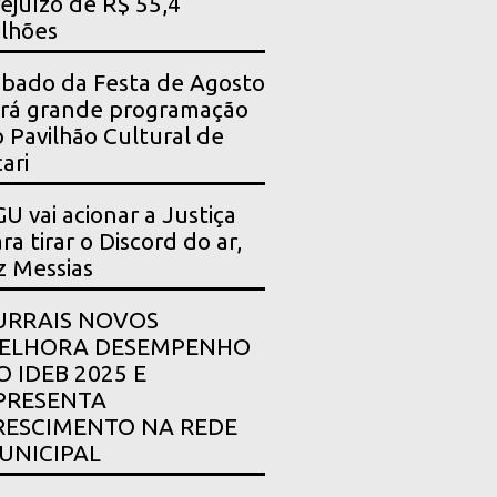
ejuízo de R$ 55,4
lhões
bado da Festa de Agosto
rá grande programação
 Pavilhão Cultural de
ari
U vai acionar a Justiça
ra tirar o Discord do ar,
z Messias
URRAIS NOVOS
ELHORA DESEMPENHO
O IDEB 2025 E
PRESENTA
RESCIMENTO NA REDE
UNICIPAL