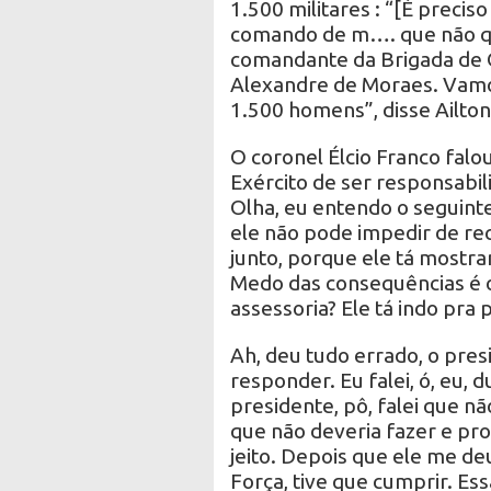
1.500 militares : “[É precis
comando de m…. que não que
comandante da Brigada de O
Alexandre de Moraes. Vamos
1.500 homens”, disse Ailton
O coronel Élcio Franco fal
Exército de ser responsabil
Olha, eu entendo o seguint
ele não pode impedir de rec
junto, porque ele tá mostr
Medo das consequências é o 
assessoria? Ele tá indo pra p
Ah, deu tudo errado, o pres
responder. Eu falei, ó, eu, 
presidente, pô, falei que nã
que não deveria fazer e pr
jeito. Depois que ele me de
Força, tive que cumprir. Es