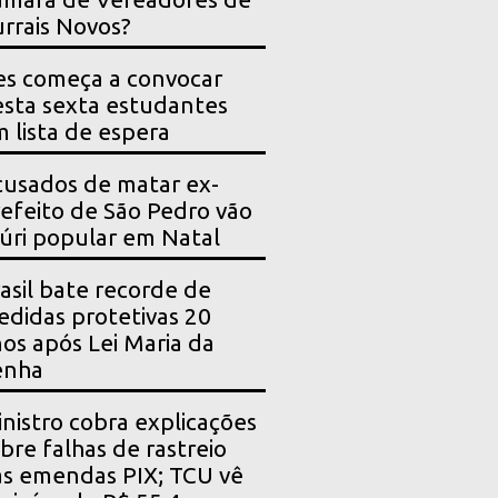
rrais Novos?
es começa a convocar
sta sexta estudantes
 lista de espera
usados de matar ex-
efeito de São Pedro vão
júri popular em Natal
asil bate recorde de
didas protetivas 20
os após Lei Maria da
enha
nistro cobra explicações
bre falhas de rastreio
s emendas PIX; TCU vê