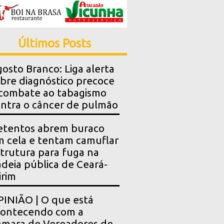
Últimos Posts
osto Branco: Liga alerta
bre diagnóstico precoce
combate ao tabagismo
ntra o câncer de pulmão
etentos abrem buraco
 cela e tentam camuflar
trutura para fuga na
deia pública de Ceará-
rim
INIÃO | O que está
contecendo com a
mara de Vereadores de