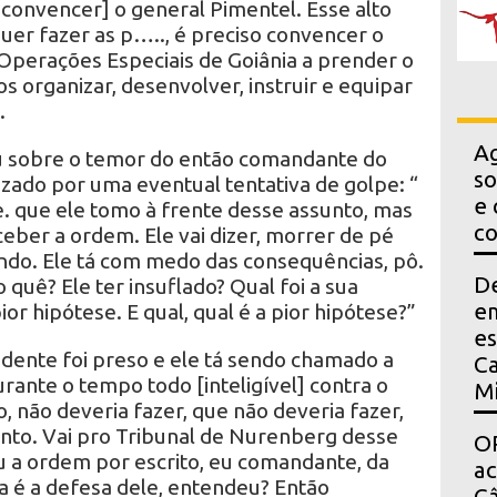
o convencer] o general Pimentel. Esse alto
r fazer as p….., é preciso convencer o
perações Especiais de Goiânia a prender o
 organizar, desenvolver, instruir e equipar
.
Ag
ou sobre o temor do então comandante do
so
izado por uma eventual tentativa de golpe: “
e 
e. que ele tomo à frente desse assunto, mas
co
eber a ordem. Ele vai dizer, morrer de pé
ando. Ele tá com medo das consequências, pô.
D
quê? Ele ter insuflado? Qual foi a sua
em
ior hipótese. E qual, qual é a pior hipótese?”
es
idente foi preso e ele tá sendo chamado a
Ca
durante o tempo todo [inteligível] contra o
Mi
o, não deveria fazer, que não deveria fazer,
onto. Vai pro Tribunal de Nurenberg desse
OP
u a ordem por escrito, eu comandante, da
a
sa é a defesa dele, entendeu? Então
Câ