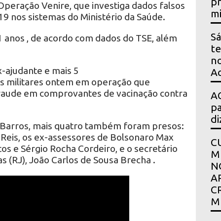
pr
Operação Venire, que investiga dados falsos
mi
19 nos sistemas do Ministério da Saúde.
Sá
 anos , de acordo com dados do TSE, além
te
no
-ajudante e mais 5
Ac
os militares ontem em operação que
raude em comprovantes de vacinação contra
AG
pa
di
 Barros, mais quatro também foram presos:
 Reis, os ex-assessores de Bolsonaro Max
C
s e Sérgio Rocha Cordeiro, e o secretário
M
 (RJ), João Carlos de Sousa Brecha .
N
A
C
M