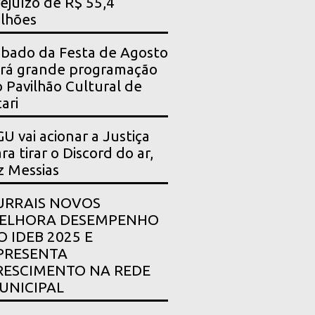
ejuízo de R$ 55,4
lhões
bado da Festa de Agosto
rá grande programação
 Pavilhão Cultural de
ari
U vai acionar a Justiça
ra tirar o Discord do ar,
z Messias
URRAIS NOVOS
ELHORA DESEMPENHO
O IDEB 2025 E
PRESENTA
RESCIMENTO NA REDE
UNICIPAL