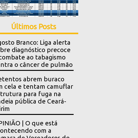
Últimos Posts
osto Branco: Liga alerta
bre diagnóstico precoce
combate ao tabagismo
ntra o câncer de pulmão
etentos abrem buraco
 cela e tentam camuflar
trutura para fuga na
deia pública de Ceará-
rim
INIÃO | O que está
contecendo com a
mara de Vereadores de