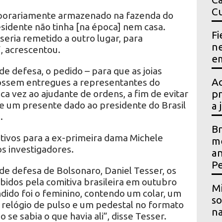
Cu
porariamente armazenado na fazenda do
sidente não tinha [na época] nem casa.
Fi
 seria remetido a outro lugar, para
ne
 acrescentou.
em
 defesa, o pedido – para que as joias
Ac
fossem entregues a representantes do
ca vez ao ajudante de ordens, a fim de evitar
pr
e um presente dado ao presidente do Brasil
a 
.
Br
tivos para a ex-primeira dama Michele
me
s investigadores.
an
P
e defesa de Bolsonaro, Daniel Tesser, os
ebidos pela comitiva brasileira em outubro
Mi
dido foi o feminino, contendo um colar, um
so
 relógio de pulso e um pedestal no formato
na
 se sabia o que havia ali”, disse Tesser.