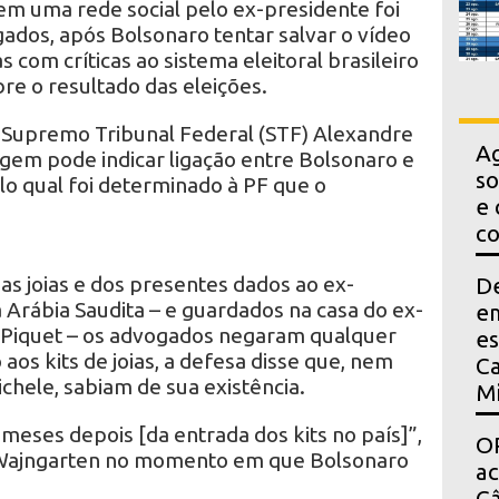
em uma rede social pelo ex-presidente foi
ados, após Bolsonaro tentar salvar o vídeo
 com críticas ao sistema eleitoral brasileiro
e o resultado das eleições.
o Supremo Tribunal Federal (STF) Alexandre
Ag
agem pode indicar ligação entre Bolsonaro e
so
elo qual foi determinado à PF que o
e 
co
s joias e dos presentes dados ao ex-
D
Arábia Saudita – e guardados na casa do ex-
em
 Piquet – os advogados negaram qualquer
es
aos kits de joias, a defesa disse que, nem
Ca
hele, sabiam de sua existência.
Mi
meses depois [da entrada dos kits no país]”,
OP
 Wajngarten no momento em que Bolsonaro
a
Câ