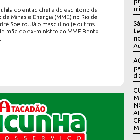
pr
mi
chila do então chefe do escritório de
o de Minas e Energia (MME) no Rio de
Sá
dré Soeiro. Já o masculino (e outros
te
 de mão do ex-ministro do MME Bento
no
.
Ac
AG
pa
di
C
M
N
A
C
M