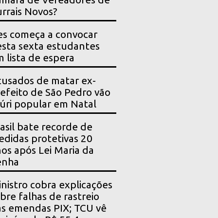
rrais Novos?
es começa a convocar
sta sexta estudantes
 lista de espera
usados de matar ex-
efeito de São Pedro vão
júri popular em Natal
asil bate recorde de
didas protetivas 20
os após Lei Maria da
enha
nistro cobra explicações
bre falhas de rastreio
s emendas PIX; TCU vê