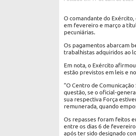
O comandante do Exército, 
em fevereiro e março a títu
pecuniárias.
Os pagamentos abarcam benef
trabalhistas adquiridos ao l
Em nota, o Exército afirmo
estão previstos em leis e n
“O Centro de Comunicação S
questão, se o oficial-gener
sua respectiva Força estiver
remunerada, quando emposs
Os repasses foram feitos em
entre os dias 6 de feverei
após ter sido designado co