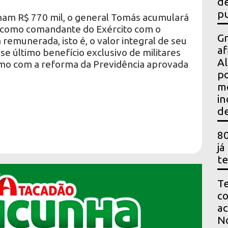
de
pu
am R$ 770 mil, o general Tomás acumulará
il como comandante do Exército com o
Gr
 remunerada, isto é, o valor integral de seu
af
Esse último benefício exclusivo de militares
Al
o com a reforma da Previdência aprovada
po
m
in
de
80
já
te
Te
co
ac
No