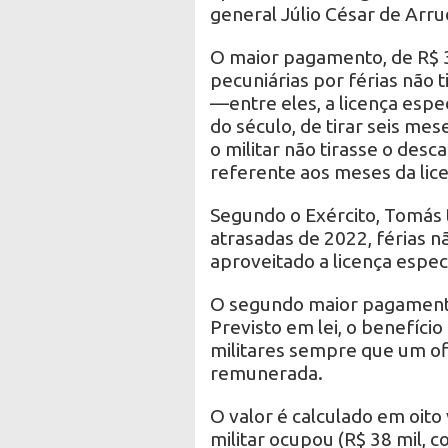
general Júlio César de Arru
O maior pagamento, de R$ 38
pecuniárias por férias não t
—entre eles, a licença especi
do século, de tirar seis mes
o militar não tirasse o desc
referente aos meses da lic
Segundo o Exército, Tomás t
atrasadas de 2022, férias n
aproveitado a licença espec
O segundo maior pagamento 
Previsto em lei, o benefíci
militares sempre que um ofi
remunerada.
O valor é calculado em oito
militar ocupou (R$ 38 mil, c