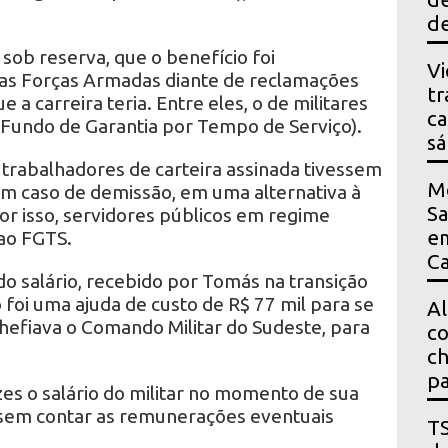
de
 sob reserva, que o benefício foi
Vi
las Forças Armadas diante de reclamações
tr
 a carreira teria. Entre eles, o de militares
ca
Fundo de Garantia por Tempo de Serviço).
s
 trabalhadores de carteira assinada tivessem
M
em caso de demissão, em uma alternativa à
Sa
or isso, servidores públicos em regime
em
 ao FGTS.
Ca
o salário, recebido por Tomás na transição
foi uma ajuda de custo de R$ 77 mil para se
Al
hefiava o Comando Militar do Sudeste, para
co
ch
pa
zes o salário do militar no momento de sua
 sem contar as remunerações eventuais
T