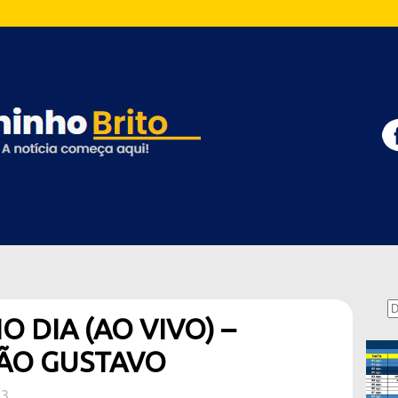
 DIA (AO VIVO) –
OÃO GUSTAVO
23