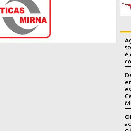
Ag
so
e 
co
D
em
es
Ca
Mi
OP
a
Câ