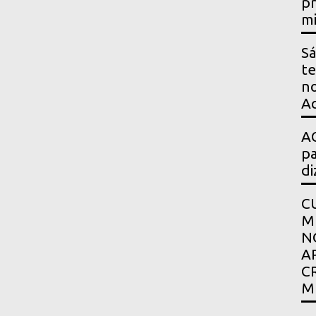
pr
mi
Sá
te
no
Ac
AG
pa
di
C
M
N
A
C
M