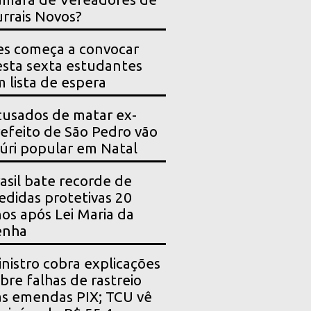
rrais Novos?
es começa a convocar
sta sexta estudantes
 lista de espera
usados de matar ex-
efeito de São Pedro vão
júri popular em Natal
asil bate recorde de
didas protetivas 20
os após Lei Maria da
enha
nistro cobra explicações
bre falhas de rastreio
s emendas PIX; TCU vê