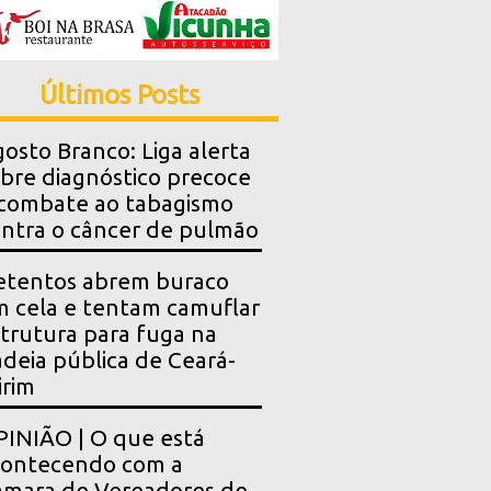
Últimos Posts
osto Branco: Liga alerta
bre diagnóstico precoce
combate ao tabagismo
ntra o câncer de pulmão
etentos abrem buraco
 cela e tentam camuflar
trutura para fuga na
deia pública de Ceará-
rim
INIÃO | O que está
contecendo com a
mara de Vereadores de