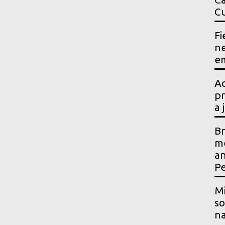
Cu
Fi
ne
em
Ac
pr
a 
Br
me
an
P
Mi
so
na