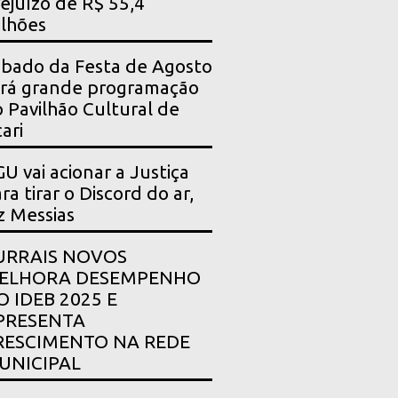
ejuízo de R$ 55,4
lhões
bado da Festa de Agosto
rá grande programação
 Pavilhão Cultural de
ari
U vai acionar a Justiça
ra tirar o Discord do ar,
z Messias
URRAIS NOVOS
ELHORA DESEMPENHO
O IDEB 2025 E
PRESENTA
RESCIMENTO NA REDE
UNICIPAL