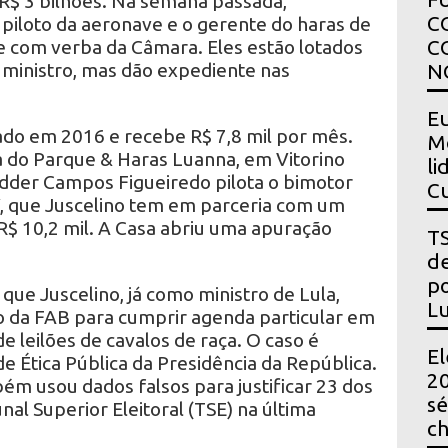
R$ 3 bilhões. Na semana passada,
C
iloto da aeronave e o gerente do haras de
je com verba da Câmara. Eles estão lotados
C
 ministro, mas dão expediente nas
N
Eu
ado em 2016 e recebe R$ 7,8 mil por mês.
Mo
a do Parque & Haras Luanna, em Vitorino
li
dder Campos Figueiredo pilota o bimotor
Cu
, que Juscelino tem em parceria com um
 R$ 10,2 mil. A Casa abriu uma apuração
TS
de
po
ue Juscelino, já como ministro de Lula,
Lu
ão da FAB para cumprir agenda particular em
e leilões de cavalos de raça. O caso é
El
e Ética Pública da Presidência da República.
20
ém usou dados falsos para justificar 23 dos
sé
nal Superior Eleitoral (TSE) na última
ch