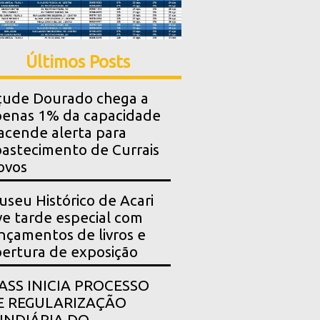
Últimos Posts
çude Dourado chega a
enas 1% da capacidade
acende alerta para
astecimento de Currais
ovos
seu Histórico de Acari
ve tarde especial com
nçamentos de livros e
ertura de exposição
PASS INICIA PROCESSO
E REGULARIZAÇÃO
UNDIÁRIA DO