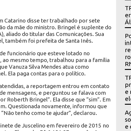
TR
er
m Catarino disse ter trabalhado por sete
Ál
ão da mãe do ministro. Bringel é suplente do
 aliado do titular das Comunicações. Sua
Po
l, também foi prefeita de Santa Inês.
in
re
 de funcionário que esteve lotado no
ro
e, ao mesmo tempo, trabalhou para a família
R
 que Vanuza Silva Mendes atua como
l. Ela paga contas para o político.
TR
pr
 atendidas, a reportagem entrou em contato
e 
o de mensagens, e perguntou se falava com
el
or Roberth Bringel”. Ela disse que “sim”. Em
em. Questionada novamente, informou que
Ag
. “Não tenho como te ajudar”, declarou.
so
nete de Juscelino em fevereiro de 2015 no
e 