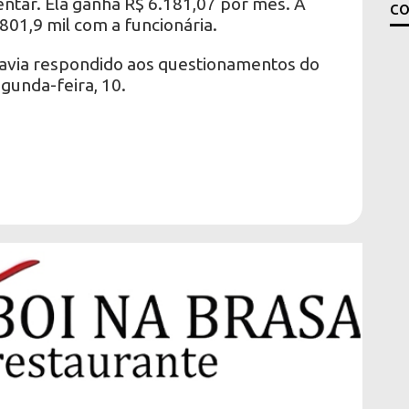
ntar. Ela ganha R$ 6.181,07 por mês. A
co
01,9 mil com a funcionária.
havia respondido aos questionamentos do
egunda-feira, 10.