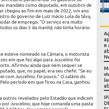
e seu mandato como deputado, em outubro de
lar chegou ao fim em maio de 2022, um ano
istro do governo de Luiz Inácio Lula da Silva,
mudar de emprego. “O serviço era muito
todos os dias 5 da manhã, não tinha horário
A
ap
e 
ab
ue esteve nomeado na Câmara, o motorista
N
zes em que fez algo para Juscelino foi
porto. Afirmou ainda que nem sequer se
Mu
utado, que, no papel, era seu chefe. “Se eu
vi
lei com Juscelino, foi pouco.” O salário do
la
. Pelo período em que ficou na Casa, ganhou
ab
I
 a outros revelados pelo Estadão que indicam
D
o por Juscelino, que hoje comanda uma pasta
F