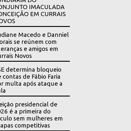
ONJUNTO IMACULADA
ONCEIÇÃO EM CURRAIS
OVOS
diane Macedo e Danniel
rais se reúnem com
deranças e amigos em
rrais Novos
E determina bloqueio
 contas de Fábio Faria
r multa após ataque a
la
eição presidencial de
26 é a primeira do
culo sem mulheres em
apas competitivas