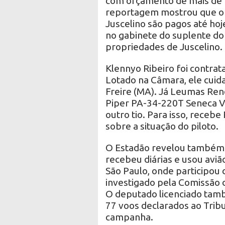
com orçamento de mais de 
reportagem mostrou que o p
Juscelino são pagos até ho
no gabinete do suplente do
propriedades de Juscelino.
Klennyo Ribeiro foi contrat
Lotado na Câmara, ele cuid
Freire (MA). Já Leumas Ren
Piper PA-34-220T Seneca V
outro tio. Para isso, recebe
sobre a situação do piloto.
O Estadão revelou também q
recebeu diárias e usou avi
São Paulo, onde participou d
investigado pela Comissão d
O deputado licenciado tamb
77 voos declarados ao Tribu
campanha.