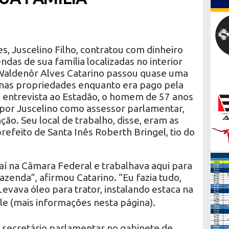
, Juscelino Filho, contratou com dinheiro
ndas de sua família localizadas no interior
Waldenôr Alves Catarino passou quase uma
 nas propriedades enquanto era pago pela
entrevista ao Estadão, o homem de 57 anos
 por Juscelino como assessor parlamentar,
ão. Seu local de trabalho, disse, eram as
refeito de Santa Inês Roberth Bringel, tio do
o aí na Câmara Federal e trabalhava aqui para
 fazenda”, afirmou Catarino. “Eu fazia tudo,
vava óleo para trator, instalando estaca na
 ele (mais informações nesta página).
secretário parlamentar no gabinete de