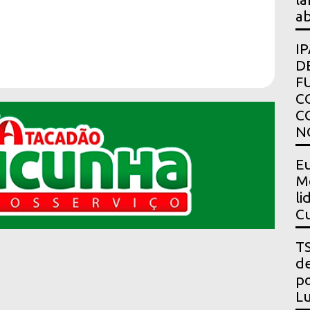
ab
I
D
F
C
C
N
Eu
Mo
li
Cu
TS
de
po
Lu