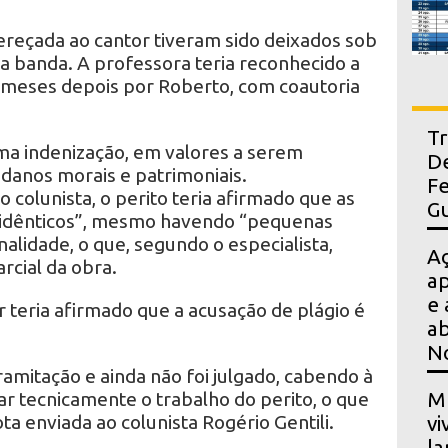
ereçada ao cantor tiveram sido deixados sob
a banda. A professora teria reconhecido a
 meses depois por Roberto, com coautoria
Tr
 uma indenização, em valores a serem
De
danos morais e patrimoniais.
Fe
 colunista, o perito teria afirmado que as
Gu
idênticos”, mesmo havendo “pequenas
nalidade, o que, segundo o especialista,
A
rcial da obra.
ap
e 
r teria afirmado que a acusação de plágio é
ab
N
amitação e ainda não foi julgado, cabendo à
r tecnicamente o trabalho do perito, o que
Mu
a enviada ao colunista Rogério Gentili.
vi
la