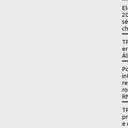
El
20
sé
ch
TR
er
Ál
Po
in
re
ro
R
TR
pr
e 