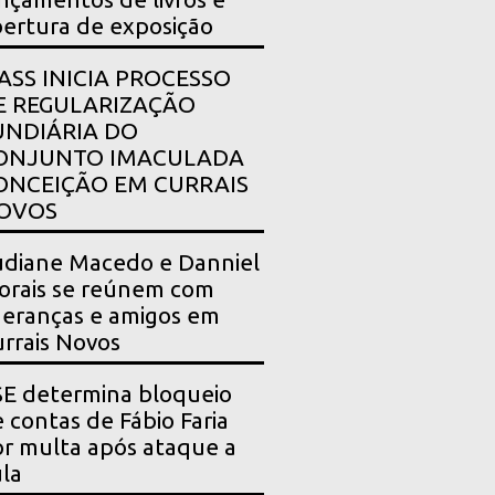
ertura de exposição
PASS INICIA PROCESSO
E REGULARIZAÇÃO
UNDIÁRIA DO
ONJUNTO IMACULADA
ONCEIÇÃO EM CURRAIS
OVOS
diane Macedo e Danniel
rais se reúnem com
deranças e amigos em
rrais Novos
E determina bloqueio
 contas de Fábio Faria
r multa após ataque a
la