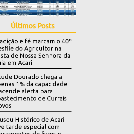
Últimos Posts
adição e fé marcam o 40º
sfile do Agricultor na
sta de Nossa Senhora da
ia em Acari
çude Dourado chega a
enas 1% da capacidade
acende alerta para
astecimento de Currais
ovos
seu Histórico de Acari
ve tarde especial com
nçamentos de livros e