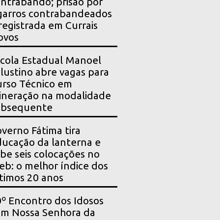
ntrabando; prisão por
garros contrabandeados
registrada em Currais
ovos
cola Estadual Manoel
lustino abre vagas para
rso Técnico em
neração na modalidade
ubsequente
verno Fátima tira
ucação da lanterna e
be seis colocações no
eb: o melhor índice dos
timos 20 anos
º Encontro dos Idosos
m Nossa Senhora da