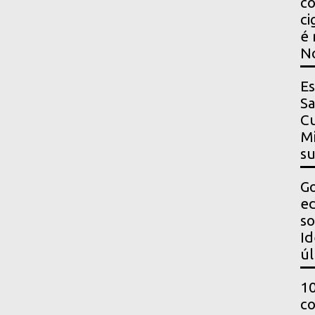
co
ci
é 
N
Es
Sa
Cu
Mi
s
Go
ed
so
Id
úl
10
co