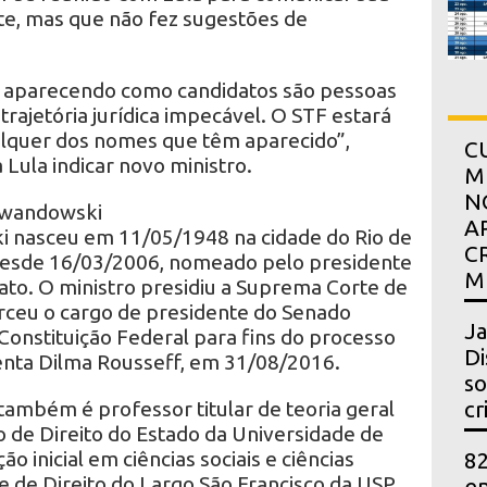
e, mas que não fez sugestões de
 aparecendo como candidatos são pessoas
trajetória jurídica impecável. O STF estará
lquer dos nomes que têm aparecido”,
C
 Lula indicar novo ministro.
M
N
ewandowski
A
i nasceu em 11/05/1948 na cidade do Rio de
C
 desde 16/03/2006, nomeado pelo presidente
M
to. O ministro presidiu a Suprema Corte de
ceu o cargo de presidente do Senado
Ja
Constituição Federal para fins do processo
Di
nta Dilma Rousseff, em 31/08/2016.
so
mbém é professor titular de teoria geral
cr
de Direito do Estado da Universidade de
o inicial em ciências sociais e ciências
82
de de Direito do Largo São Francisco da USP.
en