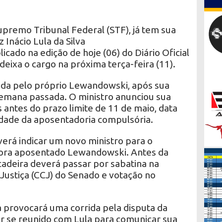
premo Tribunal Federal (STF), já tem sua
z Inácio Lula da Silva
icado na edição de hoje (06) do Diário Oficial
deixa o cargo na próxima terça-feira (11).
pada pelo próprio Lewandowski, após sua
semana passada. O ministro anunciou sua
antes do prazo limite de 11 de maio, data
dade da aposentadoria compulsória.
erá indicar um novo ministro para o
ora aposentado Lewandowski. Antes da
cadeira deverá passar por sabatina na
Justiça (CCJ) do Senado e votação no
 provocará uma corrida pela disputa da
r se reunido com Lula para comunicar sua