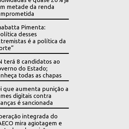
êm metade da renda
omprometida
abatta Pimenta:
olítica desses
tremistas é a política da
orte”
 terá 8 candidatos ao
verno do Estado;
nheça todas as chapas
i que aumenta punição a
imes digitais contra
ianças é sancionada
eração integrada do
ECO mira agiotagem e