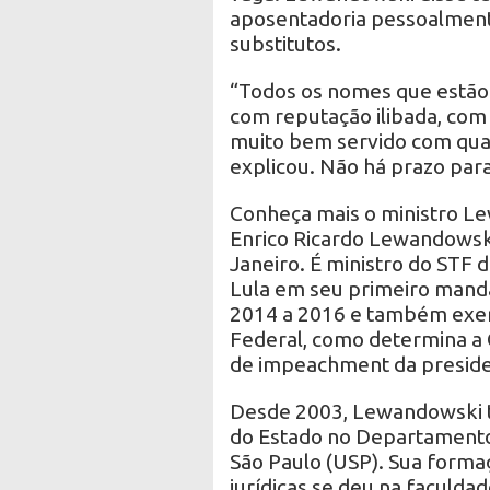
aposentadoria pessoalment
substitutos.
“Todos os nomes que estão
com reputação ilibada, com 
muito bem servido com qua
explicou. Não há prazo para
Conheça mais o ministro L
Enrico Ricardo Lewandowsk
Janeiro. É ministro do STF
Lula em seu primeiro manda
2014 a 2016 e também exer
Federal, como determina a 
de impeachment da preside
Desde 2003, Lewandowski ta
do Estado no Departamento 
São Paulo (USP). Sua formaçã
jurídicas se deu na faculda