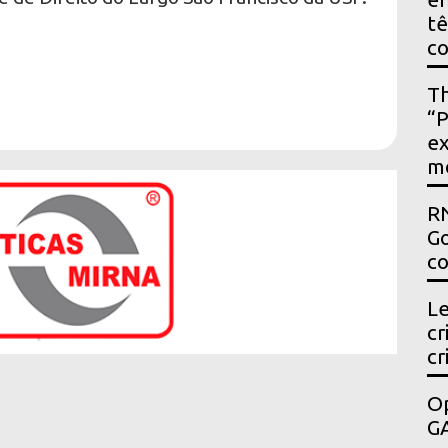
t
c
Th
“P
ex
m
RN
Go
co
Le
cr
cr
Op
GA