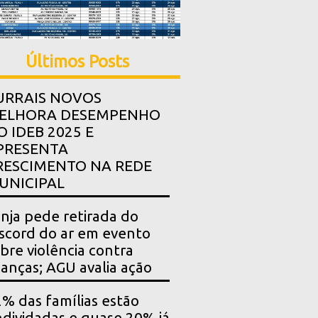
Últimos Posts
URRAIS NOVOS
ELHORA DESEMPENHO
O IDEB 2025 E
PRESENTA
RESCIMENTO NA REDE
UNICIPAL
nja pede retirada do
scord do ar em evento
bre violência contra
ianças; AGU avalia ação
% das famílias estão
dividadas e quase 20% já