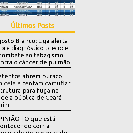
Últimos Posts
osto Branco: Liga alerta
bre diagnóstico precoce
combate ao tabagismo
ntra o câncer de pulmão
etentos abrem buraco
 cela e tentam camuflar
trutura para fuga na
deia pública de Ceará-
rim
INIÃO | O que está
contecendo com a
mara de Vereadores de