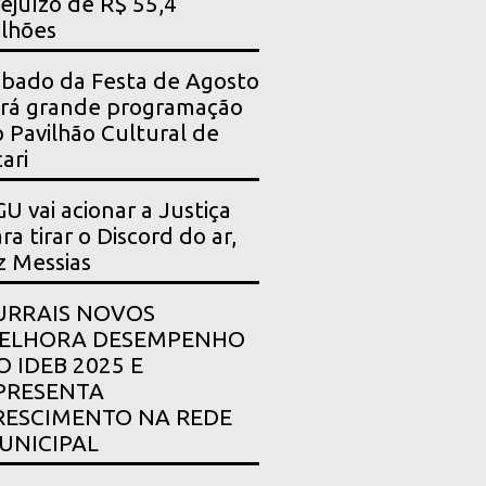
ejuízo de R$ 55,4
lhões
bado da Festa de Agosto
rá grande programação
 Pavilhão Cultural de
ari
U vai acionar a Justiça
ra tirar o Discord do ar,
z Messias
URRAIS NOVOS
ELHORA DESEMPENHO
O IDEB 2025 E
PRESENTA
RESCIMENTO NA REDE
UNICIPAL