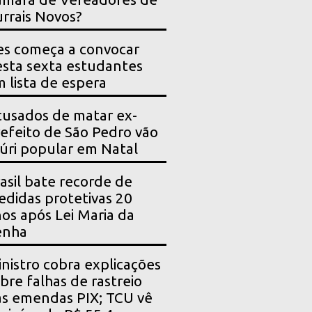
rrais Novos?
es começa a convocar
sta sexta estudantes
 lista de espera
usados de matar ex-
efeito de São Pedro vão
júri popular em Natal
asil bate recorde de
didas protetivas 20
os após Lei Maria da
enha
nistro cobra explicações
bre falhas de rastreio
s emendas PIX; TCU vê