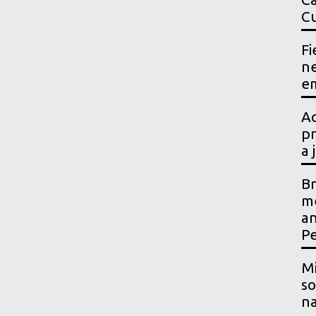
Cu
Fi
ne
em
Ac
pr
a 
Br
me
an
P
Mi
so
na