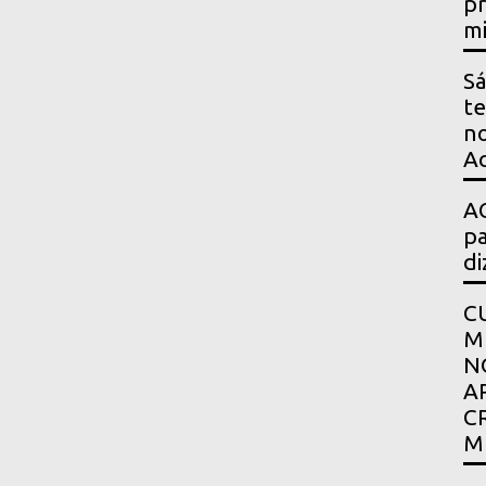
pr
mi
Sá
te
no
Ac
AG
pa
di
C
M
N
A
C
M