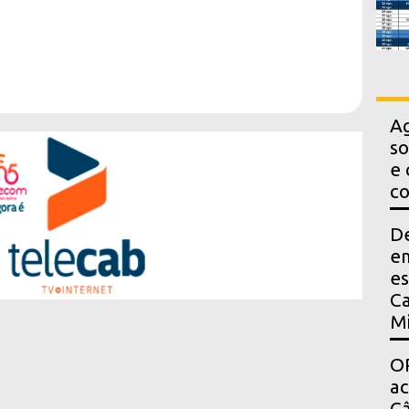
Ag
so
e 
co
D
em
es
Ca
Mi
OP
a
Câ