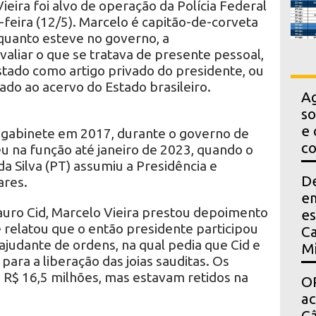
ieira foi alvo de operação da Polícia Federal
-feira (12/5). Marcelo é capitão-de-corveta
quanto esteve no governo, a
valiar o que se tratava de presente pessoal,
istado como artigo privado do presidente, ou
do ao acervo do Estado brasileiro.
Ag
so
e 
 gabinete em 2017, durante o governo de
co
 na função até janeiro de 2023, quando o
da Silva (PT) assumiu a Presidência e
D
ares.
em
uro Cid, Marcelo Vieira prestou depoimento
es
e relatou que o então presidente participou
Ca
judante de ordens, na qual pedia que Cid e
Mi
para a liberação das joias sauditas. Os
 R$ 16,5 milhões, mas estavam retidos na
OP
a
Câ