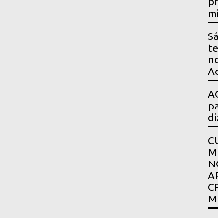
pr
mi
Sá
te
no
Ac
AG
pa
di
C
M
N
A
C
M