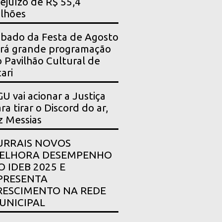
ejuízo de R$ 55,4
lhões
bado da Festa de Agosto
rá grande programação
 Pavilhão Cultural de
ari
U vai acionar a Justiça
ra tirar o Discord do ar,
z Messias
URRAIS NOVOS
ELHORA DESEMPENHO
O IDEB 2025 E
PRESENTA
RESCIMENTO NA REDE
UNICIPAL