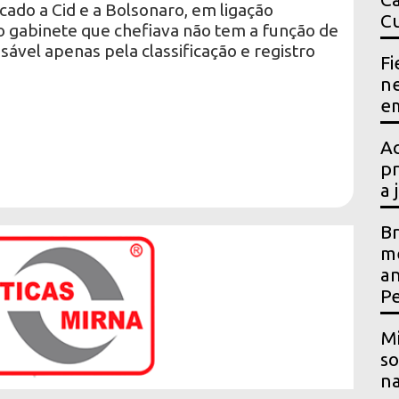
cado a Cid e a Bolsonaro, em ligação
Cu
 o gabinete que chefiava não tem a função de
sável apenas pela classificação e registro
Fi
ne
em
Ac
pr
a 
Br
me
an
P
Mi
so
na