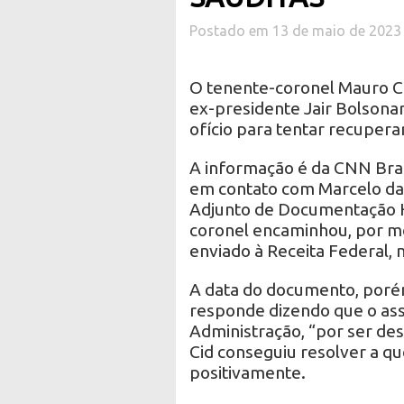
Postado em 13 de maio de 2023
O tenente-coronel Mauro Ci
ex-presidente Jair Bolsonar
ofício para tentar recuperar
A informação é da CNN Bras
em contato com Marcelo da S
Adjunto de Documentação Hi
coronel encaminhou, por me
enviado à Receita Federal, 
A data do documento, porém
responde dizendo que o ass
Administração, “por ser des
Cid conseguiu resolver a q
positivamente.