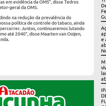
das em evidência da OMS”, disse Tedros
De
tor-geral da OMS.
Fe
Gu
indo na redução da prevalência do
ssa política de controle do tabaco, ainda
A
ercorrer. Juntos, continuaremos lutando
ap
mo até 2040”, disse Maarten van Ooijen,
anda.
e 
ab
N
Mu
vi
la
ab
I
D
F