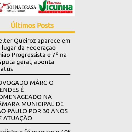
Últimos Posts
lter Queiroz aparece em
 lugar da Federação
ião Progressista e 7º na
sputa geral, aponta
xatus
DVOGADO MÁRCIO
ENDES É
OMENAGEADO NA
ÂMARA MUNICIPAL DE
ÃO PAULO POR 30 ANOS
E ATUAÇÃO
adição e fé marcam o 40º