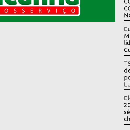
C
C
N
Eu
Mo
li
Cu
TS
de
po
Lu
El
20
sé
ch