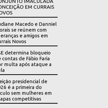
ONJUNTO IMACULADA
ONCEIÇÃO EM CURRAIS
OVOS
diane Macedo e Danniel
rais se reúnem com
deranças e amigos em
rrais Novos
E determina bloqueio
 contas de Fábio Faria
r multa após ataque a
la
eição presidencial de
26 é a primeira do
culo sem mulheres em
apas competitivas