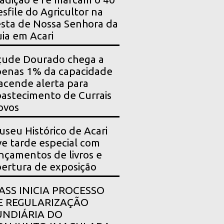
sfile do Agricultor na
sta de Nossa Senhora da
ia em Acari
çude Dourado chega a
enas 1% da capacidade
acende alerta para
astecimento de Currais
ovos
seu Histórico de Acari
ve tarde especial com
nçamentos de livros e
ertura de exposição
PASS INICIA PROCESSO
E REGULARIZAÇÃO
UNDIÁRIA DO