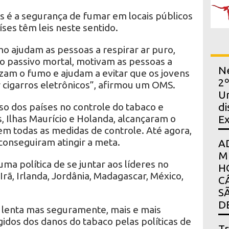
s é a segurança de fumar em locais públicos
ses têm leis neste sentido.
o ajudam as pessoas a respirar ar puro,
 passivo mortal, motivam as pessoas a
Ne
zam o fumo e ajudam a evitar que os jovens
2º
cigarros eletrônicos”, afirmou um OMS.
Un
sso dos países no controle do tabaco e
di
, Ilhas Maurício e Holanda, alcançaram o
E
em todas as medidas de controle. Até agora,
 conseguiram atingir a meta.
A
M
ma política de se juntar aos líderes no
H
 Irã, Irlanda, Jordânia, Madagascar, México,
C
S
D
 lenta mas seguramente, mais e mais
idos dos danos do tabaco pelas políticas de
Tr