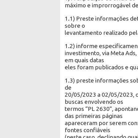
máximo e improrrogável de 
1.1) Preste informações de
sobre o
levantamento realizado pela
1.2) informe especificament
investimento, via Meta Ads,
em quais datas
eles foram publicados e qu
1.3) preste informações sob
de
20/05/2023 a 02/05/2023, o
buscas envolvendo os
termos “PL 2630”, apontan
das primeiras páginas
apareceram por serem cons
fontes confiáveis
(neste caso, declinando qu