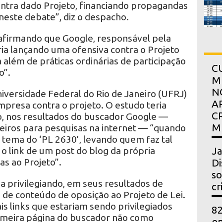
ntra dado Projeto, financiando propagandas
este debate”, diz o despacho.
 afirmando que Google, responsável pela
ia lançando uma ofensiva contra o Projeto
 além de práticas ordinárias de participação
C
o”.
M
N
iversidade Federal do Rio de Janeiro (UFRJ)
A
presa contra o projeto. O estudo teria
C
, nos resultados do buscador Google —
M
leiros para pesquisas na internet — “quando
 tema do ‘PL 2630’, levando quem faz tal
 o link de um post do blog da própria
Ja
as ao Projeto”.
Di
so
 privilegiando, em seus resultados de
cr
s de conteúdo de oposição ao Projeto de Lei.
s links que estariam sendo privilegiados
82
imeira página do buscador não como
en