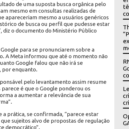
ltado de uma suposta busca orgânica pelo
t
iam mesmo em consultas realizadas de
c
e apareceriam mesmo a usuários genéricos
istórico de busca ou perfil que pudesse estar
Th
 diz o documento do Ministério Público
“P
ex
m
 Google para se pronunciarem sobre a
ico. A Meta informou que até o momento não
RN
quanto Google falou que não irá se
Go
, por enquanto.
co
ponsável pelo levantamento assim resume
s parece é que o Google ponderou os
Le
forma a aumentar a relevância de sua
cr
rma”.
cr
e a prática, se confirmada, “parece estar
Op
 que sujeitos alvo de propostas de regulação
GA
e democrático”.