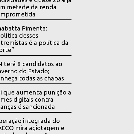
êm metade da renda
omprometida
abatta Pimenta:
olítica desses
tremistas é a política da
orte”
 terá 8 candidatos ao
verno do Estado;
nheça todas as chapas
i que aumenta punição a
imes digitais contra
ianças é sancionada
eração integrada do
ECO mira agiotagem e