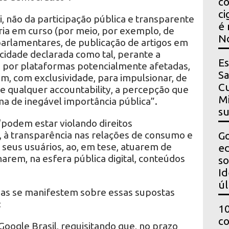
co
ci
i, não da participação pública e transparente
é 
ia em curso (por meio, por exemplo, de
N
arlamentares, de publicação de artigos em
licidade declarada como tal, perante a
Es
, por plataformas potencialmente afetadas,
Sa
m, com exclusividade, para impulsionar, de
Cu
 qualquer accountability, a percepção que
Mi
a de inegável importância pública”.
s
“podem estar violando direitos
 à transparência nas relações de consumo e
Go
e seus usuários, ao, em tese, atuarem de
ed
rem, na esfera pública digital, conteúdos
so
Id
úl
s se manifestem sobre essas supostas
:
10
co
Google Brasil, requisitando que, no prazo