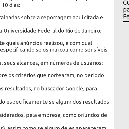
Gu
10 dias:
pa
Fe
talhadas sobre a reportagem aqui citada e
 Universidade Federal do Rio de Janeiro;
e quais anúncios realizou, e com qual
 especificando se os marcou como sensíveis,
al seus alcances, em números de usuários;
re os critérios que nortearam, no período
s resultados, no buscador Google, para
do especificamente se algum dos resultados
iderados, pela empresa, como oriundos de
ais), assim como se algum deles apareceram