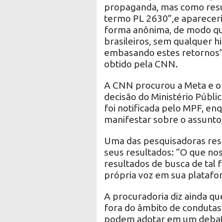
propaganda, mas como resu
termo PL 2630”,e aparecer
forma anônima, de modo qu
brasileiros, sem qualquer h
embasando estes retornos”,
obtido pela CNN.
A CNN procurou a Meta e o
decisão do Ministério Públ
foi notificada pelo MPF, en
manifestar sobre o assunto
Uma das pesquisadoras res
seus resultados: “O que no
resultados de busca de tal 
própria voz em sua platafo
A procuradoria diz ainda qu
fora do âmbito de condutas
podem adotar em um debat