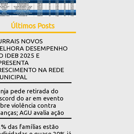
Últimos Posts
URRAIS NOVOS
ELHORA DESEMPENHO
O IDEB 2025 E
PRESENTA
RESCIMENTO NA REDE
UNICIPAL
nja pede retirada do
scord do ar em evento
bre violência contra
ianças; AGU avalia ação
% das famílias estão
dividadas e quase 20% já