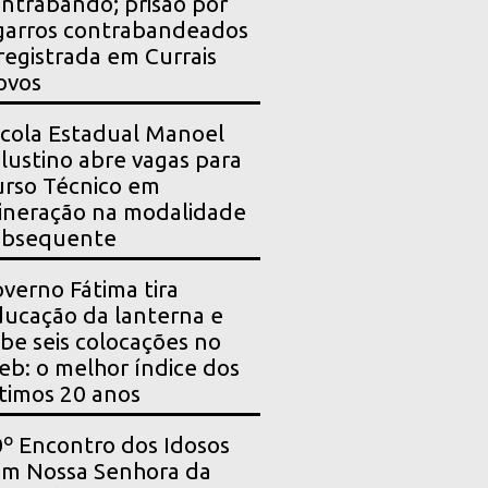
ntrabando; prisão por
garros contrabandeados
registrada em Currais
ovos
cola Estadual Manoel
lustino abre vagas para
rso Técnico em
neração na modalidade
ubsequente
verno Fátima tira
ucação da lanterna e
be seis colocações no
eb: o melhor índice dos
timos 20 anos
º Encontro dos Idosos
m Nossa Senhora da