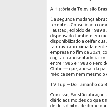
A História da Televisão Bra
É a segunda mudança abrup
recentes. Consolidado com
Faustão , exibido de 1989 a
dispensado também em meio
disponibilizado a ceifar qual
faturava aproximadamente 5
empresa no fim de 2021, co
cogitar a aposentadoria, co
entre 1986 e 1988 o Perdidos
Globo — que, apesar da par
médica sem nem mesmo o di
TV Tupi – Do Tamanho do Br
Com isso, Faustão abraçou
diário aos moldes do que t
de dois dígitos de ibope pa