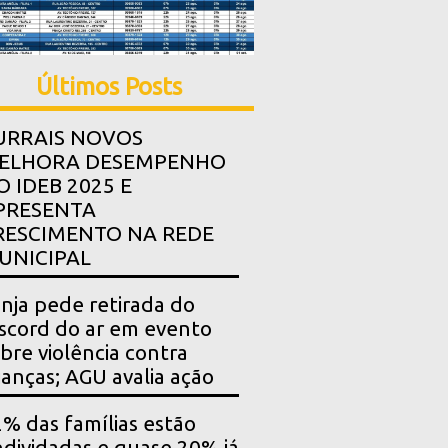
Últimos Posts
URRAIS NOVOS
ELHORA DESEMPENHO
O IDEB 2025 E
PRESENTA
RESCIMENTO NA REDE
UNICIPAL
nja pede retirada do
scord do ar em evento
bre violência contra
ianças; AGU avalia ação
% das famílias estão
dividadas e quase 20% já