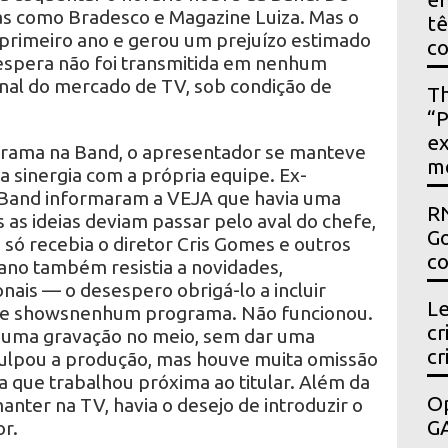
as como Bradesco e Magazine Luiza. Mas o
t
primeiro ano e gerou um prejuízo estimado
c
 espera não foi transmitida em nenhum
nal do mercado de TV, sob condição de
Th
“P
ex
grama na Band, o apresentador se manteve
m
sinergia com a própria equipe. Ex-
a Band informaram a VEJA que havia uma
RN
as ideias deviam passar pelo aval do chefe,
Go
e só recebia o diretor Cris Gomes e outros
co
ano também resistia a novidades,
onais — o desespero obrigá-lo a incluir
Le
ame showsnenhum programa. Não funcionou.
cr
r uma gravação no meio, sem dar uma
cr
 Culpou a produção, mas houve muita omissão
a que trabalhou próxima ao titular. Além da
Op
nter na TV, havia o desejo de introduzir o
GA
r.