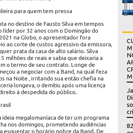
sileira para quem tem pressa
ta no destino de Fausto Silva em tempos
o líder por 32 anos com o Domingão do
 2021 na Globo, o apresentador fora
C
 ao corte de custos agressivo da emissora,
M
quer prata da casa de alto salário. Silva
N
 milhões de reais e sabia que deixaria a
A
m o termo de seu contrato. Longe de
C
meçou a negociar com a Band, na qual feza
M
 na Noite , irritando sua então chefia na
ceria longeva, o demitiu após uma licença
Ja
reito à despedida do público.
Di
so
asil
cr
 a ideia megalomaníaca de ter um programa
inha nos domingos, prometendo audiências
82
ra esquentar o horário nobre da Band. De
en