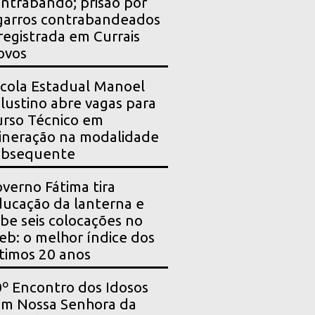
ntrabando; prisão por
garros contrabandeados
registrada em Currais
ovos
cola Estadual Manoel
lustino abre vagas para
rso Técnico em
neração na modalidade
ubsequente
verno Fátima tira
ucação da lanterna e
be seis colocações no
eb: o melhor índice dos
timos 20 anos
º Encontro dos Idosos
m Nossa Senhora da