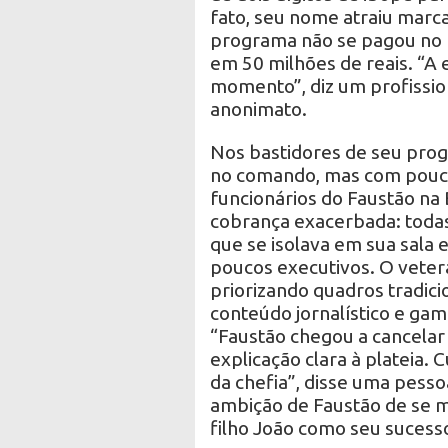
fato, seu nome atraiu marc
programa não se pagou no 
em 50 milhões de reais. “A
momento”, diz um profissio
anonimato.
Nos bastidores de seu pro
no comando, mas com pouca 
funcionários do Faustão n
cobrança exacerbada: todas 
que se isolava em sua sala 
poucos executivos. O veter
priorizando quadros tradici
conteúdo jornalístico e g
“Faustão chegou a cancela
explicação clara à plateia.
da chefia”, disse uma pesso
ambição de Faustão de se ma
filho João como seu sucesso