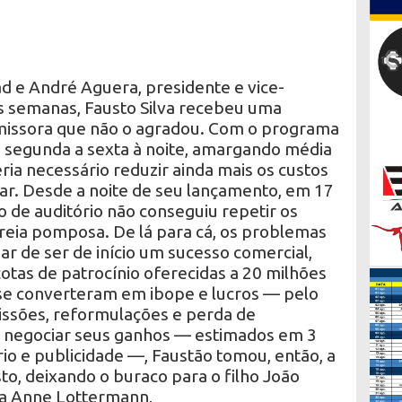
 e André Aguera, presidente e vice-
s semanas, Fausto Silva recebeu uma
missora que não o agradou. Com o programa
e segunda a sexta à noite, amargando média
ria necessário reduzir ainda mais os custos
ular. Desde a noite de seu lançamento, em 17
o de auditório não conseguiu repetir os
treia pomposa. De lá para cá, os problemas
r de ser de início um sucesso comercial,
cotas de patrocínio oferecidas a 20 milhões
o se converteram em ibope e lucros — pelo
issões, reformulações e perda de
 negociar seus ganhos — estimados em 3
rio e publicidade —, Faustão tomou, então, a
o, deixando o buraco para o filho João
sta Anne Lottermann,