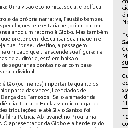
co
ira: Uma visão econômica, social e política
ci
é 
trole da própria narrativa, Faustão tem seu
N
especulações: ele estaria negociando com
 ensaiando um retorno à Globo. Mas também
Es
s que pretendem descansar sua imagem e
Sa
eja qual for seu destino, a passagem
Cu
ina um dado que transcende sua figura: na
Mi
as de auditório, está em baixa o
s
 de segurar as pontas no ar com base
sma individual.
Go
ed
 é tão (ou menos) importante quanto os
so
ior parte das vezes, licenciados de
Id
 Dança dos Famosos . Sai o animador da
úl
diência. Luciano Huck assumiu o lugar de
s tribulações, e até Silvio Santos foi
a filha Patricia Abravanel no Programa
10
r. O apresentador da Globo e a herdeira do
co