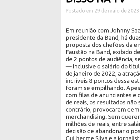
Postado em 29 de maio de 2023
Em reunião com Johnny Saad
presidente da Band, há dua
proposta dos chefões da e
Faustão na Band, exibido d
de 2 pontos de audiência, se
— inclusive o salário do tit
de janeiro de 2022, a atraçã
incríveis 8 pontos dessa es
foram se empilhando. Apesa
com filas de anunciantes e 
de reais, os resultados nã
contrário, provocaram dem
merchandising. Sem querer
milhões de reais, entre salá
decisão de abandonar o post
Guilherme Silva e a jornali