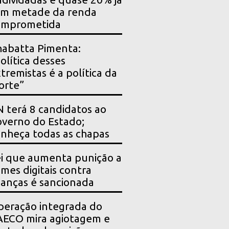
êm metade da renda
omprometida
abatta Pimenta:
olítica desses
tremistas é a política da
orte”
 terá 8 candidatos ao
verno do Estado;
nheça todas as chapas
i que aumenta punição a
imes digitais contra
ianças é sancionada
eração integrada do
ECO mira agiotagem e