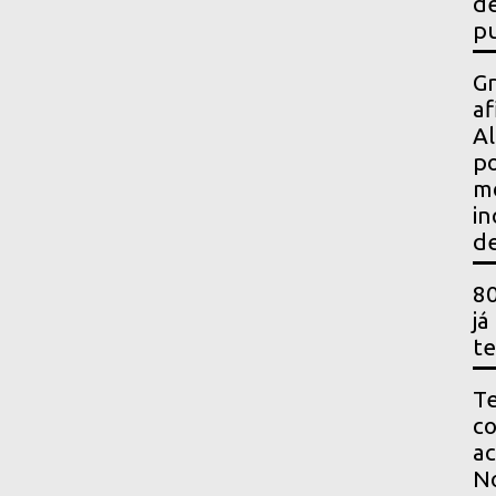
de
pu
Gr
af
Al
po
m
in
de
80
já
te
Te
co
ac
No