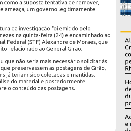
m como a suposta tentativa de remover,
ave ameaça, um governo legitimamente
ura da investigação foi emitido pelo
nezes na quinta-feira (24) e encaminhado ao
Al
al Federal (STF) Alexandre de Moraes, que
Gr
ito relacionado ao General Girão.
co
u que não seria mais necessário solicitar às
pe
 que preservassem as postagens de Girão,
R
 já teriam sido coletadas e mantidas.
lise do material e posteriormente
Ho
bre o conteúdo das postagens.
de
du
po
Ac
e 
d