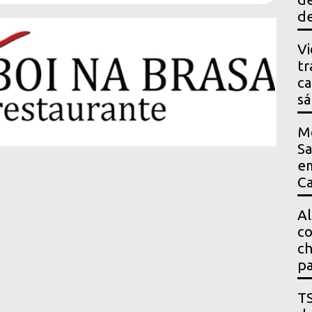
de
Vi
tr
ca
s
M
Sa
em
Ca
Al
co
ch
pa
T