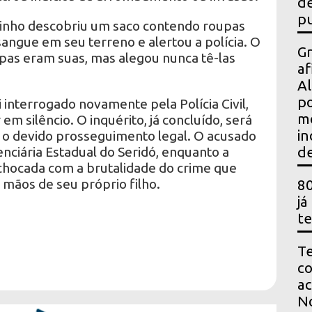
de
pu
zinho descobriu um saco contendo roupas
ngue em seu terreno e alertou a polícia. O
Gr
upas eram suas, mas alegou nunca tê-las
af
Al
po
 interrogado novamente pela Polícia Civil,
m
 silêncio. O inquérito, já concluído, será
in
 o devido prosseguimento legal. O acusado
nciária Estadual do Seridó, enquanto a
de
chocada com a brutalidade do crime que
 mãos de seu próprio filho.
80
já
te
Te
co
ac
No