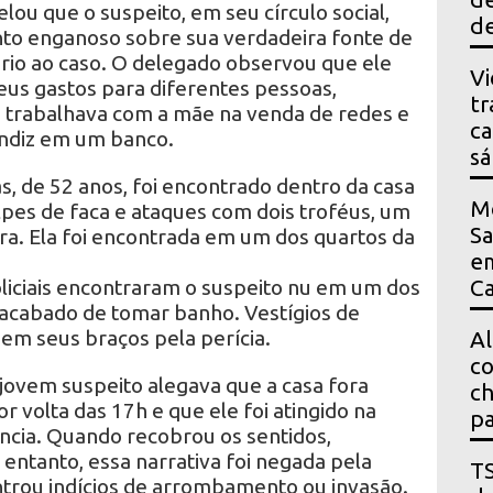
ou que o suspeito, em seu círculo social,
de
o enganoso sobre sua verdadeira fonte de
rio ao caso. O delegado observou que ele
Vi
eus gastos para diferentes pessoas,
tr
 trabalhava com a mãe na venda de redes e
ca
endiz em um banco.
s
, de 52 anos, foi encontrado dentro da casa
M
lpes de faca e ataques com dois troféus, um
Sa
ira. Ela foi encontrada em um dos quartos da
em
oliciais encontraram o suspeito nu em um dos
Ca
 acabado de tomar banho. Vestígios de
em seus braços pela perícia.
Al
co
jovem suspeito alegava que a casa fora
ch
r volta das 17h e que ele foi atingido na
pa
ncia. Quando recobrou os sentidos,
entanto, essa narrativa foi negada pela
T
ntrou indícios de arrombamento ou invasão.