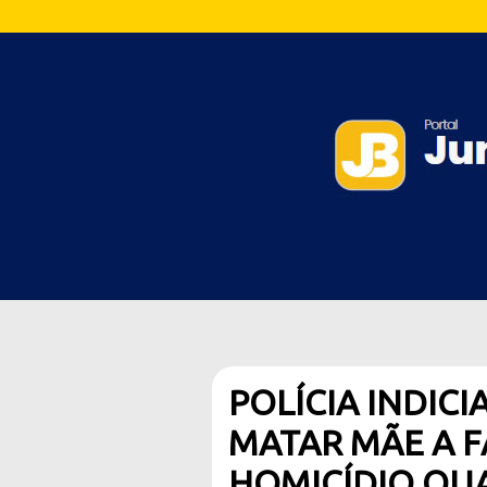
POLÍCIA INDICI
MATAR MÃE A F
HOMICÍDIO QU