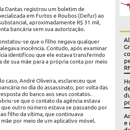
da Dantas registrou um boletim de
pecializada em Furtos e Roubos (Defur) ao
ubstancial, aproximadamente R$ 31 mil,
conta bancária sem sua autorização.
Al
onstatou-se que o filho negava qualquer
Gr
alegava inocência. Contudo, após examinar
co
ícia identificou que ele estava transferindo
pe
a de sua mãe para a própria conta por meio
R
o caso, André Oliveira, esclareceu que
Ho
bancária no dia do assassinato, por volta das
de
e resposta do banco aos seus contatos.
du
obriu-se que o contato da agência estava
po
e que outro número estava se passando por
ao filho da vítima, que continuava
Ac
 mãe por meio de um aplicativo móvel.
e 
d