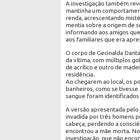
A investigação também revel
mantinha um comportament
renda, acrescentando misté
mentia sobre a origem de s
informando aos amigos que
aos familiares que era apr
O corpo de Gecinalda Dantas
da vítima, com múltiplos go
de acrílico e outro de made
residência.
Ao chegarem ao local, os p
banheiros, como se tivesse
sangue foram identificados 
A versão apresentada pelo 
invadida por três homens po
cabeça, perdendo a consciê
encontrou a mãe morta. No 
investigação, que não enco