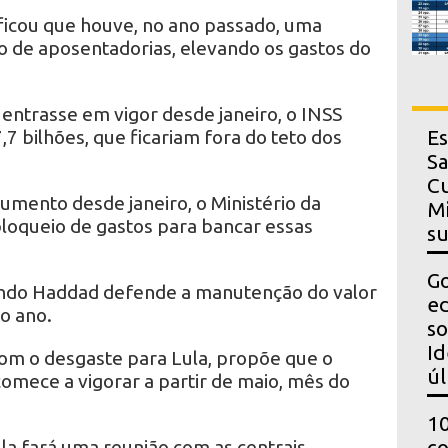
ficou que houve, no ano passado, uma
o de aposentadorias, elevando os gastos do
entrasse em vigor desde janeiro, o INSS
,7 bilhões, que ficariam fora do teto dos
Es
Sa
Cu
aumento desde janeiro, o Ministério da
Mi
bloqueio de gastos para bancar essas
s
Go
ando Haddad defende a manutenção do valor
ed
o ano.
so
Id
com o desgaste para Lula, propõe que o
úl
mece a vigorar a partir de maio, mês do
10
la fará uma reunião com as centrais
co