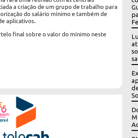
ciada a criação de um grupo de trabalho para
Gu
valorização do salário mínimo e também de
pa
e aplicativos.
Fe
rtelo final sobre o valor do mínimo neste
Lu
at
so
sa
Ex
ap
de
S
Do
Me
Ac