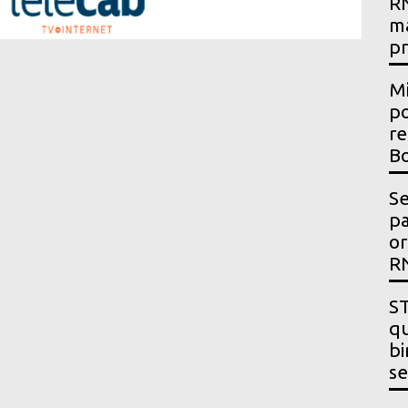
RN
m
p
Mi
po
re
Bo
Se
p
or
R
ST
qu
bi
se