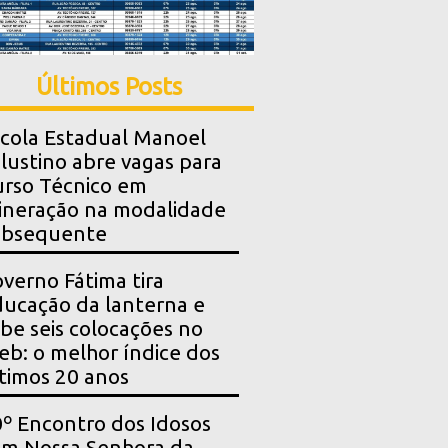
Últimos Posts
cola Estadual Manoel
lustino abre vagas para
rso Técnico em
neração na modalidade
ubsequente
verno Fátima tira
ucação da lanterna e
be seis colocações no
eb: o melhor índice dos
timos 20 anos
º Encontro dos Idosos
m Nossa Senhora da