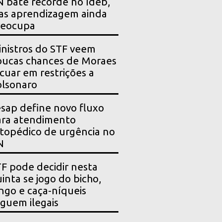
 bate recorde no Ideb,
as aprendizagem ainda
reocupa
nistros do STF veem
ucas chances de Moraes
cuar em restrições a
lsonaro
sap define novo fluxo
ara atendimento
topédico de urgência no
N
F pode decidir nesta
inta se jogo do bicho,
ngo e caça-níqueis
guem ilegais