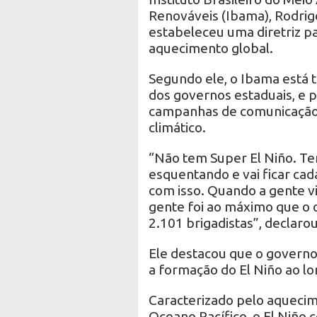
Renováveis (Ibama), Rodrig
estabeleceu uma diretriz 
aquecimento global.
Segundo ele, o Ibama está t
dos governos estaduais, e
campanhas de comunicação
climático.
“Não tem Super El Niño. T
esquentando e vai ficar cada
com isso. Quando a gente vi
gente foi ao máximo que o 
2.101 brigadistas”, declaro
Ele destacou que o governo 
a formação do El Niño ao l
Caracterizado pelo aquecim
Oceano Pacífico, o El Niño 