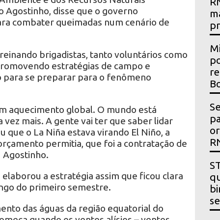
RN
o Agostinho, disse que o governo
m
para combater queimadas num cenário de
p
Mi
reinando brigadistas, tanto voluntários como
po
 promovendo estratégias de campo e
re
 para se preparar para o fenômeno
Bo
Se
em aquecimento global. O mundo está
p
 vez mais. A gente vai ter que saber lidar
or
u que o La Niña estava virando El Niño, a
R
orçamento permitia, que foi a contratação de
u Agostinho.
ST
elaborou a estratégia assim que ficou clara
qu
ongo do primeiro semestre.
bi
se
ento das águas da região equatorial do
começa quando os ventos alísios – ventos