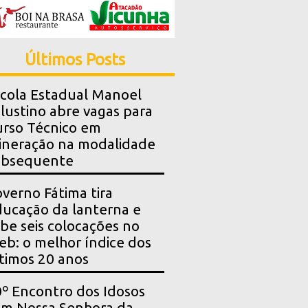
Últimos Posts
cola Estadual Manoel
lustino abre vagas para
rso Técnico em
neração na modalidade
ubsequente
verno Fátima tira
ucação da lanterna e
be seis colocações no
eb: o melhor índice dos
timos 20 anos
º Encontro dos Idosos
m Nossa Senhora da