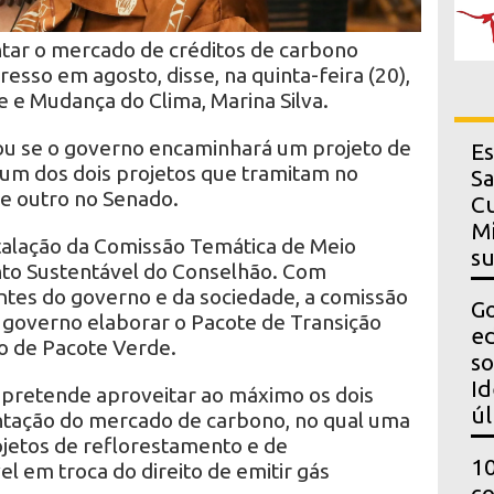
tar o mercado de créditos de carbono
esso em agosto, disse, na quinta-feira (20),
 e Mudança do Clima, Marina Silva.
mou se o governo encaminhará um projeto de
Es
 um dos dois projetos que tramitam no
Sa
e outro no Senado.
Cu
Mi
stalação da Comissão Temática de Meio
s
o Sustentável do Conselhão. Com
ntes do governo e da sociedade, a comissão
Go
 governo elaborar o Pacote de Transição
ed
 de Pacote Verde.
so
Id
pretende aproveitar ao máximo os dois
úl
ntação do mercado de carbono, no qual uma
jetos de reflorestamento e de
10
 em troca do direito de emitir gás
co