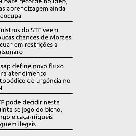
 bate recorde no Ideb,
as aprendizagem ainda
reocupa
nistros do STF veem
ucas chances de Moraes
cuar em restrições a
lsonaro
sap define novo fluxo
ara atendimento
topédico de urgência no
N
F pode decidir nesta
inta se jogo do bicho,
ngo e caça-níqueis
guem ilegais