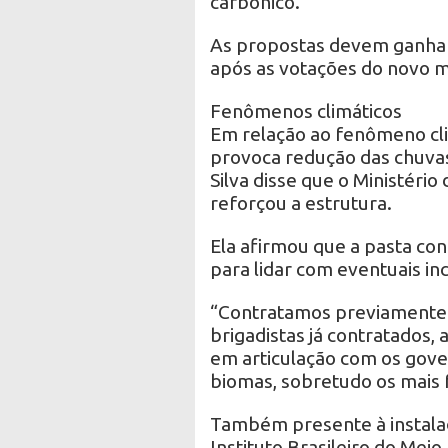
carbônico.
As propostas devem ganhar
após as votações do novo ma
Fenômenos climáticos
Em relação ao fenômeno cli
provoca redução das chuvas
Silva disse que o Ministéri
reforçou a estrutura.
Ela afirmou que a pasta co
para lidar com eventuais i
“Contratamos previamente 
brigadistas já contratados
em articulação com os gove
biomas, sobretudo os mais fr
Também presente à instalaç
Instituto Brasileiro do Mei