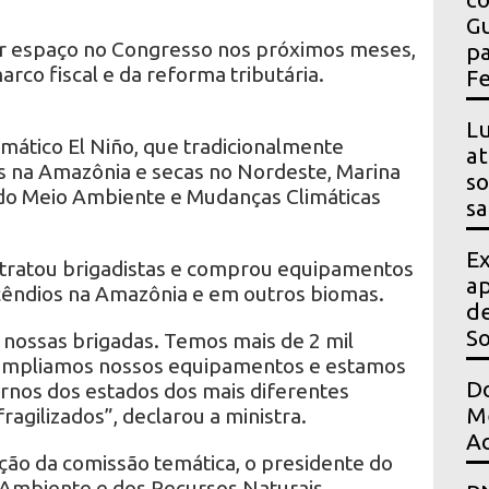
Gu
 espaço no Congresso nos próximos meses,
pa
rco fiscal e da reforma tributária.
Fe
Lu
mático El Niño, que tradicionalmente
at
 na Amazônia e secas no Nordeste, Marina
so
o do Meio Ambiente e Mudanças Climáticas
sa
Ex
ntratou brigadistas e comprou equipamentos
ap
ncêndios na Amazônia e em outros biomas.
de
S
nossas brigadas. Temos mais de 2 mil
, ampliamos nossos equipamentos e estamos
Do
rnos dos estados dos mais diferentes
Me
agilizados”, declarou a ministra.
Ac
ão da comissão temática, o presidente do
o Ambiente e dos Recursos Naturais