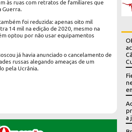
m às ruas com retratos de familiares que
a Guerra.
também foi reduzida: apenas oito mil
ntra 14 mil na edição de 2020, mesmo na
ém optou por não usar equipamentos
OP
a
Câ
Moscou já havia anunciado o cancelamento de
dades russas alegando ameaças de um
Cu
o pela Ucrânia.
Fi
ne
em
Ac
pr
a 
Br