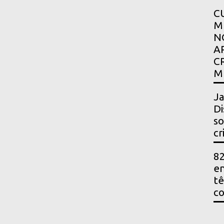
C
M
N
A
C
M
Ja
Di
so
cr
82
en
t
c