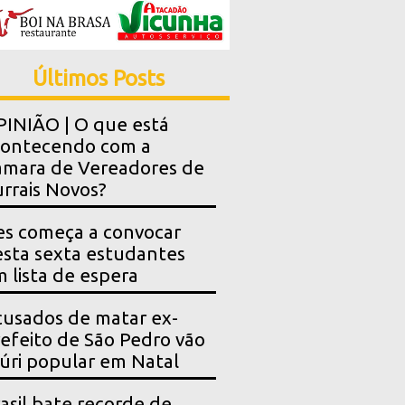
Últimos Posts
INIÃO | O que está
contecendo com a
mara de Vereadores de
rrais Novos?
es começa a convocar
sta sexta estudantes
 lista de espera
usados de matar ex-
efeito de São Pedro vão
júri popular em Natal
asil bate recorde de