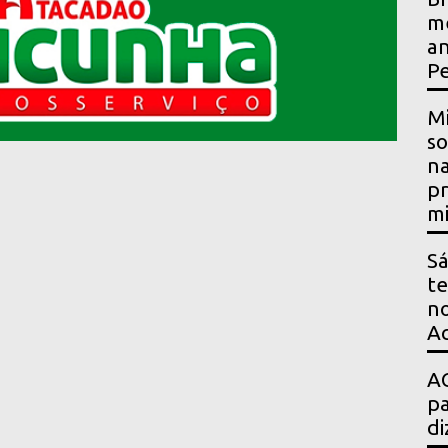
me
an
P
Mi
so
na
pr
mi
Sá
te
no
Ac
AG
pa
di