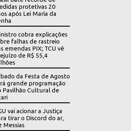
didas protetivas 20
os após Lei Maria da
enha
nistro cobra explicações
bre falhas de rastreio
s emendas PIX; TCU vê
ejuízo de R$ 55,4
lhões
bado da Festa de Agosto
rá grande programação
 Pavilhão Cultural de
ari
U vai acionar a Justiça
ra tirar o Discord do ar,
z Messias