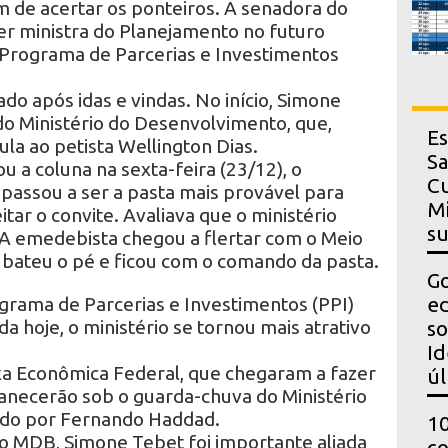
 de acertar os ponteiros. A senadora do
er ministra do Planejamento no futuro
 Programa de Parcerias e Investimentos
do após idas e vindas. No início, Simone
o Ministério do Desenvolvimento, que,
Es
ula ao petista Wellington Dias.
Sa
u a coluna na sexta-feira (23/12), o
Cu
passou a ser a pasta mais provável para
Mi
itar o convite. Avaliava que o ministério
s
. A emedebista chegou a flertar com o Meio
 bateu o pé e ficou com o comando da pasta.
Go
grama de Parcerias e Investimentos (PPI)
ed
a hoje, o ministério se tornou mais atrativo
so
Id
ixa Econômica Federal, que chegaram a fazer
úl
anecerão sob o guarda-chuva do Ministério
ado por Fernando Haddad.
10
lo MDB, Simone Tebet foi importante aliada
co