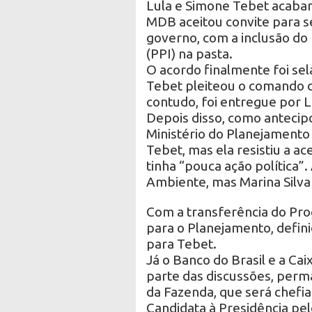
Lula e Simone Tebet acabam
MDB aceitou convite para s
governo, com a inclusão do
(PPI) na pasta.
O acordo finalmente foi sela
Tebet pleiteou o comando d
contudo, foi entregue por L
Depois disso, como antecipo
Ministério do Planejamento 
Tebet, mas ela resistiu a ace
tinha “pouca ação política”
Ambiente, mas Marina Silva
Com a transferência do Pro
para o Planejamento, definid
para Tebet.
Já o Banco do Brasil e a Ca
parte das discussões, perm
da Fazenda, que será chefi
Candidata à Presidência pe