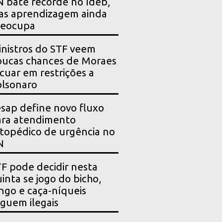
 bate recorde no Ideb,
as aprendizagem ainda
reocupa
nistros do STF veem
ucas chances de Moraes
cuar em restrições a
lsonaro
sap define novo fluxo
ara atendimento
topédico de urgência no
N
F pode decidir nesta
inta se jogo do bicho,
ngo e caça-níqueis
guem ilegais