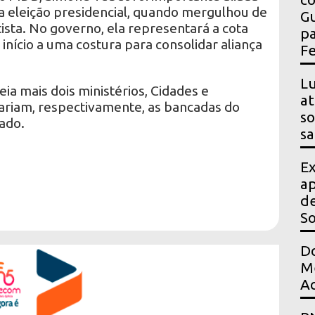
a eleição presidencial, quando mergulhou de
Gu
sta. No governo, ela representará a cota
pa
início a uma costura para consolidar aliança
Fe
Lu
ia mais dois ministérios, Cidades e
at
ariam, respectivamente, as bancadas do
so
ado.
sa
Ex
ap
de
S
Do
Me
Ac