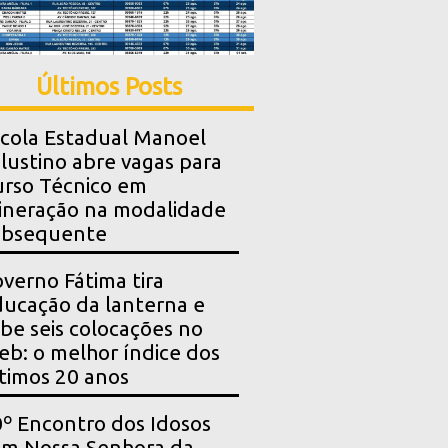
Últimos Posts
cola Estadual Manoel
lustino abre vagas para
rso Técnico em
neração na modalidade
ubsequente
verno Fátima tira
ucação da lanterna e
be seis colocações no
eb: o melhor índice dos
timos 20 anos
º Encontro dos Idosos
m Nossa Senhora da