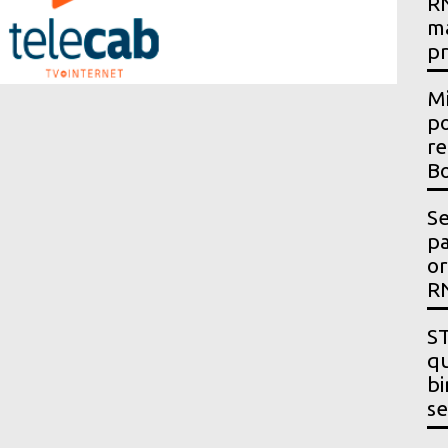
RN
m
p
Mi
po
re
Bo
Se
p
or
R
ST
qu
bi
se