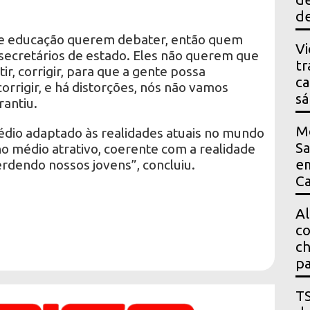
de
 de educação querem debater, então quem
Vi
 secretários de estado. Eles não querem que
tr
r, corrigir, para que a gente possa
ca
orrigir, e há distorções, nós não vamos
s
rantiu.
M
édio adaptado às realidades atuais no mundo
Sa
no médio atrativo, coerente com a realidade
em
rdendo nossos jovens”, concluiu.
Ca
Al
co
ch
pa
T