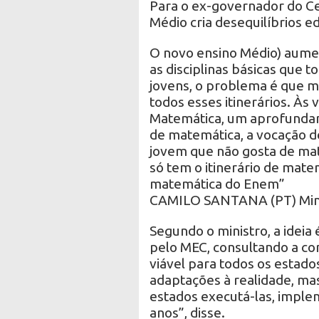
Para o ex-governador do Ce
Médio cria desequilíbrios e
O novo ensino Médio) aument
as disciplinas básicas que t
jovens, o problema é que m
todos esses itinerários. Às v
Matemática, um aprofundam
de matemática, a vocação d
jovem que não gosta de mat
só tem o itinerário de matem
matemática do Enem”
CAMILO SANTANA (PT) Mini
Segundo o ministro, a ideia
pelo MEC, consultando a c
viável para todos os estado
adaptações à realidade, mas
estados executá-las, implem
anos”, disse.