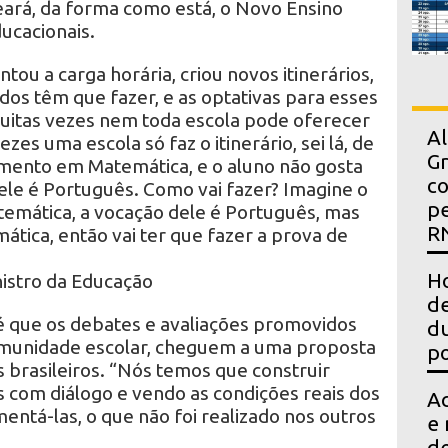
ará, da forma como está, o Novo Ensino
ducacionais.
ou a carga horária, criou novos itinerários,
odos têm que fazer, e as optativas para esses
uitas vezes nem toda escola pode oferecer
Al
ezes uma escola só faz o itinerário, sei lá, de
Gr
ento em Matemática, e o aluno não gosta
co
ele é Português. Como vai fazer? Imagine o
pe
emática, a vocação dele é Português, mas
R
ática, então vai ter que fazer a prova de
Ho
stro da Educação
de
 é que os debates e avaliações promovidos
du
omunidade escolar, cheguem a uma proposta
po
s brasileiros. “Nós temos que construir
 com diálogo e vendo as condições reais dos
Ac
entá-las, o que não foi realizado nos outros
e 
d