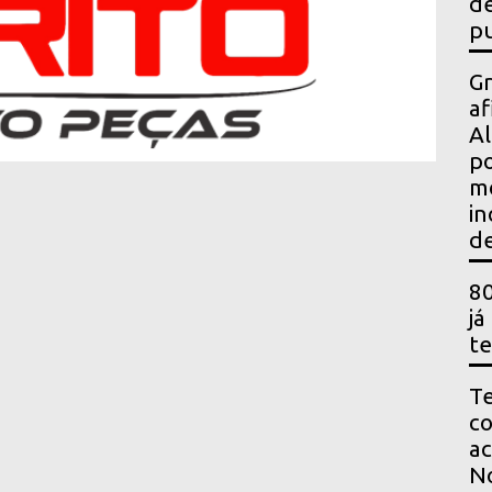
de
pu
Gr
af
Al
po
m
in
de
80
já
te
Te
co
ac
No