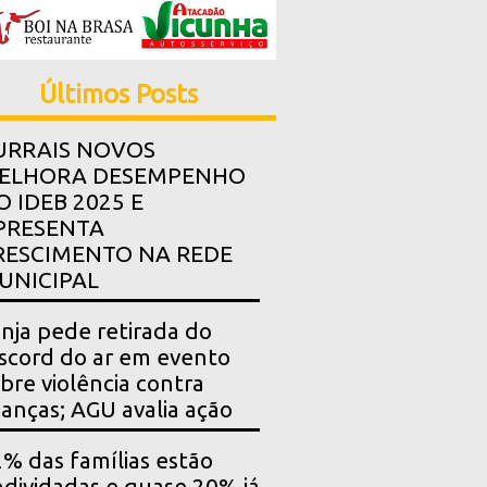
Últimos Posts
URRAIS NOVOS
ELHORA DESEMPENHO
O IDEB 2025 E
PRESENTA
RESCIMENTO NA REDE
UNICIPAL
nja pede retirada do
scord do ar em evento
bre violência contra
ianças; AGU avalia ação
% das famílias estão
dividadas e quase 20% já