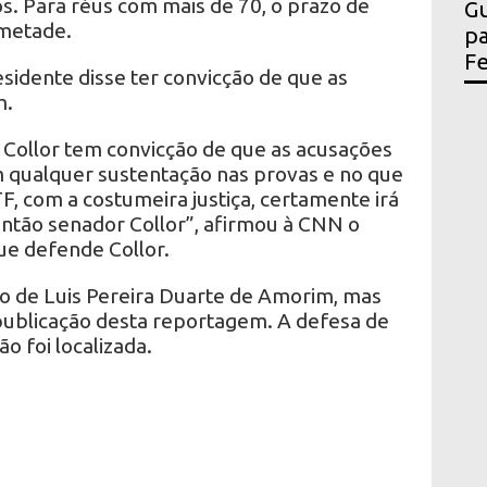
s. Para réus com mais de 70, o prazo de
Gu
 metade.
pa
Fe
sidente disse ter convicção de que as
m.
 Collor tem convicção de que as acusações
 qualquer sustentação nas provas e no que
, com a costumeira justiça, certamente irá
então senador Collor”, afirmou à CNN o
e defende Collor.
 de Luis Pereira Duarte de Amorim, mas
publicação desta reportagem. A defesa de
 foi localizada.