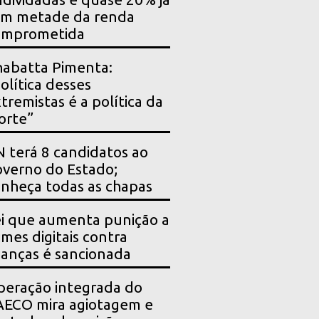
êm metade da renda
omprometida
abatta Pimenta:
olítica desses
tremistas é a política da
orte”
 terá 8 candidatos ao
verno do Estado;
nheça todas as chapas
i que aumenta punição a
imes digitais contra
ianças é sancionada
eração integrada do
ECO mira agiotagem e