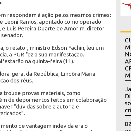
.
ém respondem à ação pelos mesmos crimes:
de Leoni Ramos, apontado como operador
, e Luis Pereira Duarte de Amorim, diretor
 senador.
C
M
, o relator, ministro Edson Fachin, leu um
N
ia, a PGR fez a sua manifestação.
estarão na quinta-feira (11).
A
C
dora-geral da República, Lindôra Maria
M
ção dos réus.
Ja
ia trouxe provas materiais, como
Di
lém de depoimentos feitos em colaboração
so
aver “dúvidas sobre a autoria e
cr
aticados”.
82
imento de vantagem indevida era o
en