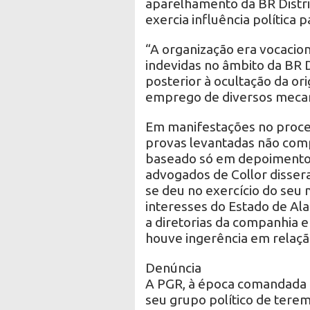
aparelhamento da BR Distrib
exercia influência política
“A organização era vocacio
indevidas no âmbito da BR 
posterior à ocultação da ori
emprego de diversos mecan
Em manifestações no proces
provas levantadas não com
baseado só em depoimentos
advogados de Collor disser
se deu no exercício do seu
interesses do Estado de Al
a diretorias da companhia e
houve ingerência em relaç
Denúncia
A PGR, à época comandada p
seu grupo político de tere