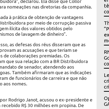
uidora”, declarou. Ela disse que Collor
t
 para nomeações nas diretorias da companhia.
c
nada à prática de obtenção de vantagens
Distribuidora por meio de corrupção passiva
Th
gem ilícita dos valores obtidos pelo
“P
ismos de lavagem de dinheiro”.
ex
m
so, as defesas dos réus disseram que as
provam as acusações e que teriam se
RN
 de colaborações premiadas. Os
Go
am que sua relação com a BR Distribuidora
co
 mandato de senador, atendendo aos
agoas. Também afirmaram que as indicações
Le
ram de funcionários de carreira e que não
cr
ão aos nomes.
cr
Op
or Rodrigo Janot, acusou o ex-presidente e
GA
m recebido R$ 30 milhões em propina. De