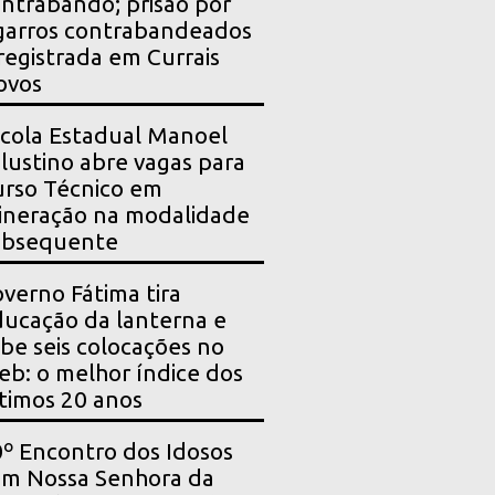
ntrabando; prisão por
garros contrabandeados
registrada em Currais
ovos
cola Estadual Manoel
lustino abre vagas para
rso Técnico em
neração na modalidade
ubsequente
verno Fátima tira
ucação da lanterna e
be seis colocações no
eb: o melhor índice dos
timos 20 anos
º Encontro dos Idosos
m Nossa Senhora da