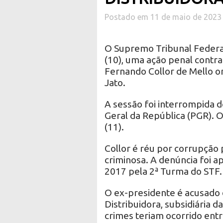
Postado em 11 de maio de 2023
O Supremo Tribunal Federal 
(10), uma ação penal contr
Fernando Collor de Mello o
Jato.
A sessão foi interrompida 
Geral da República (PGR). 
(11).
Collor é réu por corrupção 
criminosa. A denúncia foi 
2017 pela 2ª Turma do STF.
O ex-presidente é acusado 
Distribuidora, subsidiária 
crimes teriam ocorrido ent