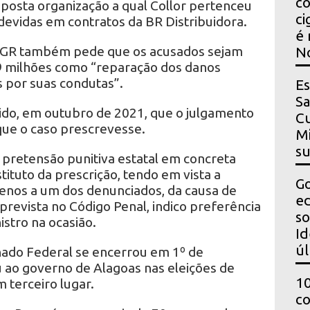
co
uposta organização a qual Collor pertenceu
ci
devidas em contratos da BR Distribuidora.
é 
 PGR também pede que os acusados sejam
N
9 milhões como “reparação dos danos
s por suas condutas”.
Es
Sa
dido, em outubro de 2021, que o julgamento
Cu
que o caso prescrevesse.
Mi
s
 pretensão punitiva estatal em concreta
tituto da prescrição, tendo em vista a
Go
menos a um dos denunciados, da causa de
ed
revista no Código Penal, indico preferência
so
istro na ocasião.
Id
úl
ado Federal se encerrou em 1º de
u ao governo de Alagoas nas eleições de
10
 terceiro lugar.
co