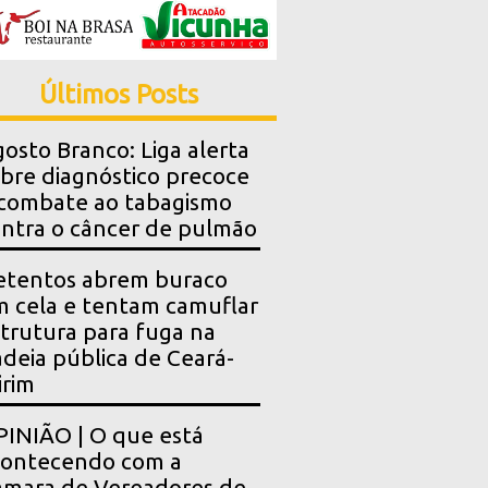
Últimos Posts
osto Branco: Liga alerta
bre diagnóstico precoce
combate ao tabagismo
ntra o câncer de pulmão
etentos abrem buraco
 cela e tentam camuflar
trutura para fuga na
deia pública de Ceará-
rim
INIÃO | O que está
contecendo com a
mara de Vereadores de