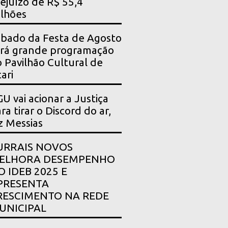
ejuízo de R$ 55,4
lhões
bado da Festa de Agosto
rá grande programação
 Pavilhão Cultural de
ari
U vai acionar a Justiça
ra tirar o Discord do ar,
z Messias
URRAIS NOVOS
ELHORA DESEMPENHO
O IDEB 2025 E
PRESENTA
RESCIMENTO NA REDE
UNICIPAL