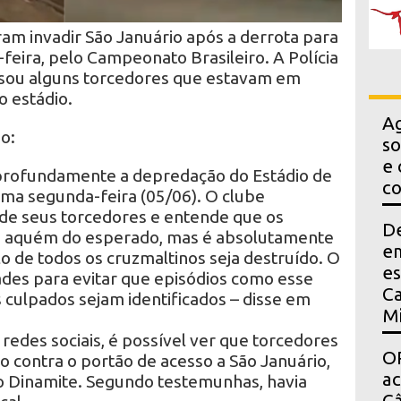
am invadir São Januário após a derrota para
eira, pelo Campeonato Brasileiro. A Polícia
ersou alguns torcedores que estavam em
o estádio.
Ag
o:
so
e 
rofundamente a depredação do Estádio de
co
tima segunda-feira (05/06). O clube
de seus torcedores e entende que os
D
o aquém do esperado, mas é absolutamente
em
lo de todos os cruzmaltinos seja destruído. O
es
ades para evitar que episódios como esse
Ca
s culpados sejam identificados – disse em
Mi
redes sociais, é possível ver que torcedores
OP
io contra o portão de acesso a São Januário,
a
o Dinamite. Segundo testemunhas, havia
Câ