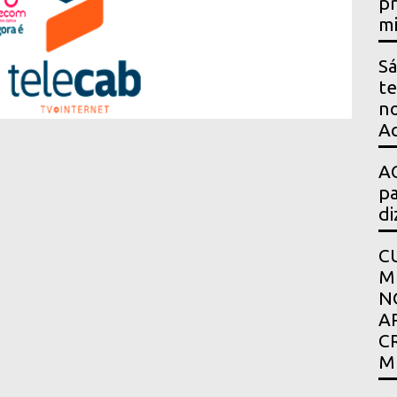
pr
mi
Sá
te
no
Ac
AG
pa
di
C
M
N
A
C
M