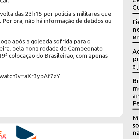
cal.
Cu
volta das 23h15 por policiais militares que
 Por ora, não há informação de detidos ou
Fi
ne
em
ogo após a goleada sofrida para o
eira, pela nona rodada do Campeonato
Ac
 19ª colocação do Brasileirão, com apenas
pr
a 
/watch?v=aXr3ypAf7zY
Br
me
an
P
Mi
so
na