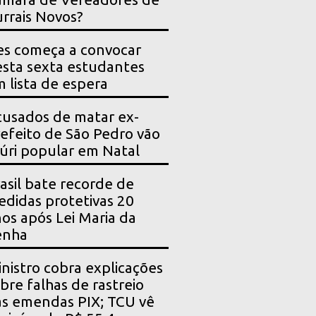
rrais Novos?
es começa a convocar
sta sexta estudantes
 lista de espera
usados de matar ex-
efeito de São Pedro vão
júri popular em Natal
asil bate recorde de
didas protetivas 20
os após Lei Maria da
enha
nistro cobra explicações
bre falhas de rastreio
s emendas PIX; TCU vê