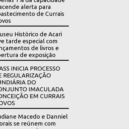
acende alerta para
astecimento de Currais
ovos
seu Histórico de Acari
ve tarde especial com
nçamentos de livros e
ertura de exposição
PASS INICIA PROCESSO
E REGULARIZAÇÃO
UNDIÁRIA DO
ONJUNTO IMACULADA
ONCEIÇÃO EM CURRAIS
OVOS
diane Macedo e Danniel
rais se reúnem com