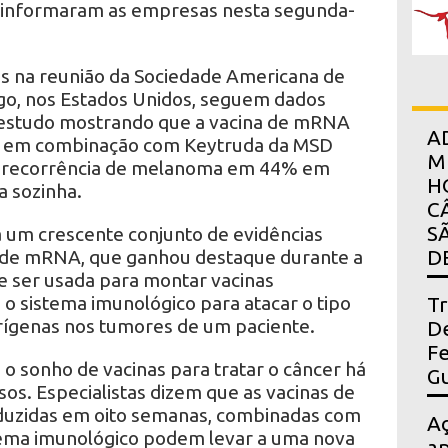
, informaram as empresas nesta segunda-
s na reunião da Sociedade Americana de
ago, nos Estados Unidos, seguem dados
 estudo mostrando que a vacina de mRNA
A
a em combinação com Keytruda da MSD
M
ou recorrência de melanoma em 44% em
H
 sozinha.
C
S
 um crescente conjunto de evidências
a de mRNA, que ganhou destaque durante a
D
 ser usada para montar vacinas
o sistema imunológico para atacar o tipo
Tr
erígenas nos tumores de um paciente.
De
Fe
o sonho de vacinas para tratar o câncer há
Gu
os. Especialistas dizem que as vacinas de
uzidas em oito semanas, combinadas com
A
tema imunológico podem levar a uma nova
ap