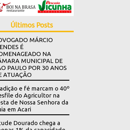
Últimos Posts
DVOGADO MÁRCIO
ENDES É
OMENAGEADO NA
ÂMARA MUNICIPAL DE
ÃO PAULO POR 30 ANOS
E ATUAÇÃO
adição e fé marcam o 40º
sfile do Agricultor na
sta de Nossa Senhora da
ia em Acari
çude Dourado chega a
enas 1% da capacidade