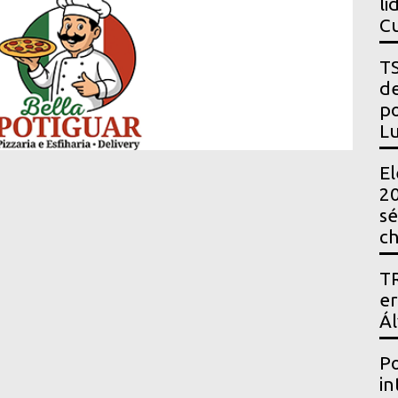
li
Cu
TS
de
po
Lu
El
20
sé
ch
TR
er
Ál
Po
in