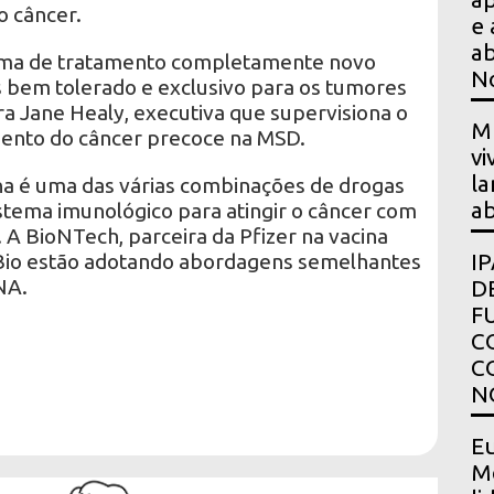
o câncer.
e 
ab
gma de tratamento completamente novo
N
s bem tolerado e exclusivo para os tumores
dra Jane Healy, executiva que supervisiona o
Mu
ento do câncer precoce na MSD.
vi
la
 é uma das várias combinações de drogas
ab
stema imunológico para atingir o câncer com
A BioNTech, parceira da Pfizer na vacina
e Bio estão adotando abordagens semelhantes
I
NA.
D
F
C
C
N
Eu
Mo