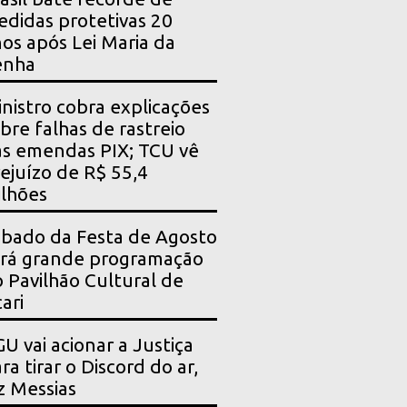
didas protetivas 20
os após Lei Maria da
enha
nistro cobra explicações
bre falhas de rastreio
s emendas PIX; TCU vê
ejuízo de R$ 55,4
lhões
bado da Festa de Agosto
rá grande programação
 Pavilhão Cultural de
ari
U vai acionar a Justiça
ra tirar o Discord do ar,
z Messias