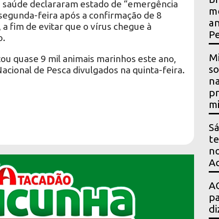
de saúde declararam estado de “emergência
me
 segunda-feira após a confirmação de 8
an
 a fim de evitar que o vírus chegue à
P
o.
Mi
atou quase 9 mil animais marinhos este ano,
so
cional de Pesca divulgados na quinta-feira.
na
pr
mi
Sá
te
no
Ac
AG
pa
di