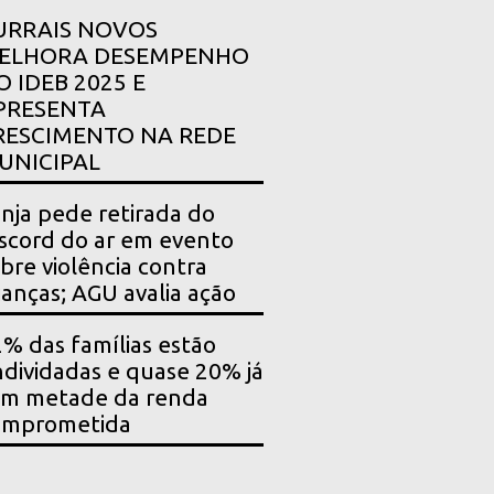
URRAIS NOVOS
ELHORA DESEMPENHO
O IDEB 2025 E
PRESENTA
RESCIMENTO NA REDE
UNICIPAL
nja pede retirada do
scord do ar em evento
bre violência contra
ianças; AGU avalia ação
% das famílias estão
dividadas e quase 20% já
êm metade da renda
omprometida