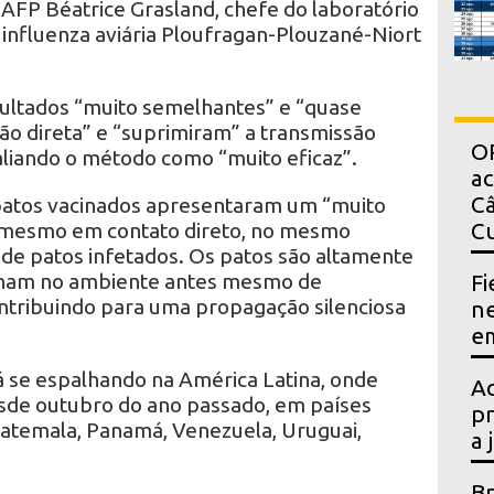
à AFP Béatrice Grasland, chefe do laboratório
 influenza aviária Ploufragan-Plouzané-Niort
sultados “muito semelhantes” e “quase
o direta” e “suprimiram” a transmissão
OP
avaliando o método como “muito eficaz”.
a
Câ
 patos vacinados apresentaram um “muito
 mesmo em contato direto, no mesmo
Cu
e patos infetados. Os patos são altamente
alham no ambiente antes mesmo de
Fi
ntribuindo para uma propagação silenciosa
ne
em
á se espalhando na América Latina, onde
Ac
sde outubro do ano passado, em países
pr
atemala, Panamá, Venezuela, Uruguai,
a 
Br