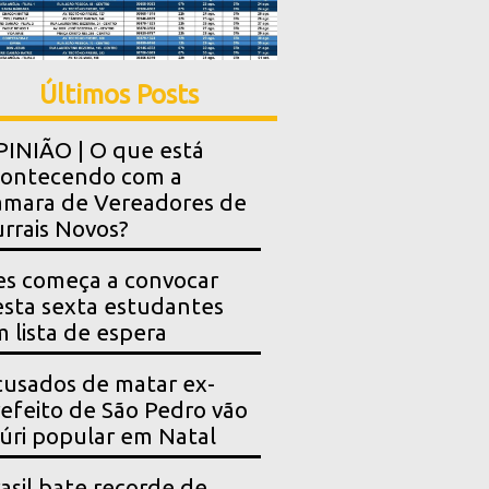
Últimos Posts
INIÃO | O que está
contecendo com a
mara de Vereadores de
rrais Novos?
es começa a convocar
sta sexta estudantes
 lista de espera
usados de matar ex-
efeito de São Pedro vão
júri popular em Natal
asil bate recorde de