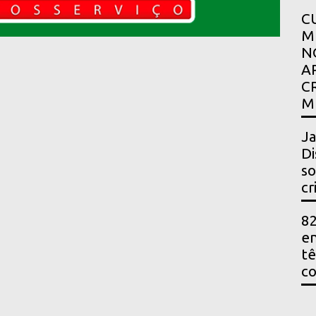
C
M
N
A
C
M
Ja
Di
so
cr
82
en
t
c