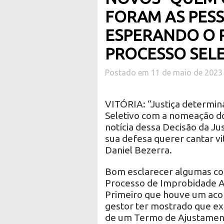
FORAM AS PES
ESPERANDO O 
PROCESSO SELE
Postado em 11 de maio de 2023
VITÓRIA: “Justiça determi
Seletivo com a nomeação do
notícia dessa Decisão da Ju
sua defesa querer cantar vi
Daniel Bezerra.
Bom esclarecer algumas cois
Processo de Improbidade Ad
Primeiro que houve um acor
gestor ter mostrado que exi
de um Termo de Ajustament