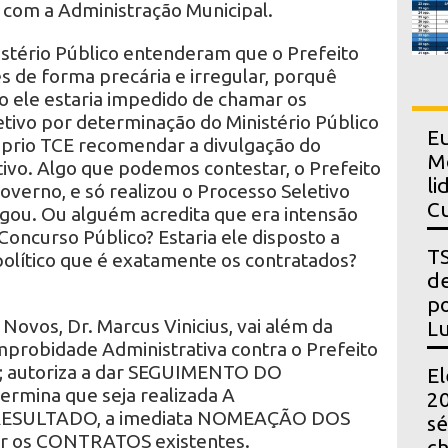
 com a Administração Municipal.
nistério Público entenderam que o Prefeito
s de forma precária e irregular, porquê
 ele estaria impedido de chamar os
tivo por determinação do Ministério Público
Eu
óprio TCE recomendar a divulgação do
Mo
tivo. Algo que podemos contestar, o Prefeito
li
overno, e só realizou o Processo Seletivo
Cu
igou. Ou alguém acredita que era intensão
Concurso Público? Estaria ele disposto a
TS
político que é exatamente os contratados?
de
po
 Novos, Dr. Marcus Vinicius, vai além da
Lu
mprobidade Administrativa contra o Prefeito
ue; autoriza a dar SEGUIMENTO DO
El
mina que seja realizada A
20
SULTADO, a imediata NOMEAÇÃO DOS
sé
r os CONTRATOS existentes.
ch