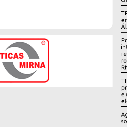
TR
er
Ál
Po
in
re
ro
R
TR
pr
e 
el
Ag
so