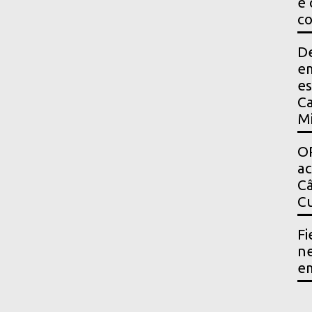
e 
co
D
em
es
Ca
Mi
OP
a
Câ
Cu
Fi
ne
em