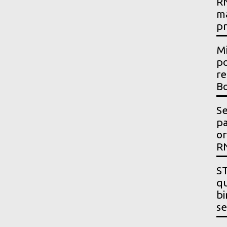
RN
m
p
Mi
po
re
Bo
Se
p
or
R
ST
qu
bi
se