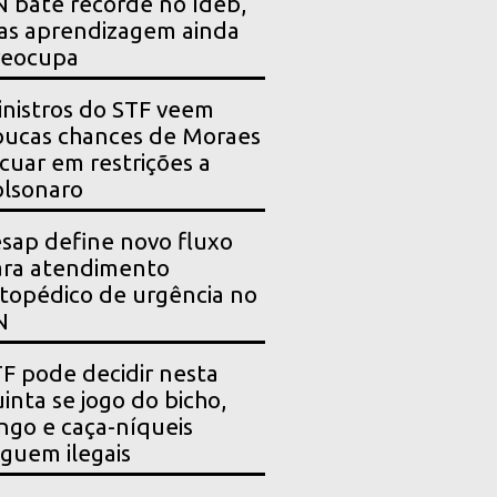
 bate recorde no Ideb,
as aprendizagem ainda
reocupa
nistros do STF veem
ucas chances de Moraes
cuar em restrições a
lsonaro
sap define novo fluxo
ara atendimento
topédico de urgência no
N
F pode decidir nesta
inta se jogo do bicho,
ngo e caça-níqueis
guem ilegais