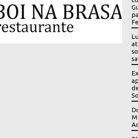
Gu
pa
Fe
Lu
at
so
sa
Ex
ap
de
S
Do
Me
Ac