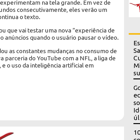
 experimentam na tela grande. Em vez de
gundos consecutivamente, eles verão um
ntinua o texto.
 que vai testar uma nova “experiência de
o anúncios quando o usuário pausar o vídeo.
Es
Sa
ou as constantes mudanças no consumo de
Cu
va parceria do YouTube com a NFL, a liga de
 o uso da inteligência artificial em
Mi
s
Go
ed
so
Id
úl
10
co