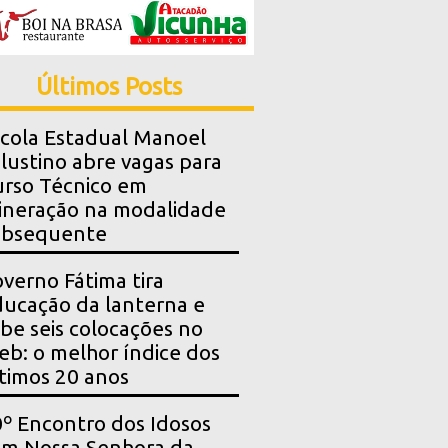
Últimos Posts
cola Estadual Manoel
lustino abre vagas para
rso Técnico em
neração na modalidade
ubsequente
verno Fátima tira
ucação da lanterna e
be seis colocações no
eb: o melhor índice dos
timos 20 anos
º Encontro dos Idosos
m Nossa Senhora da