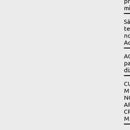
pr
mi
Sá
te
no
Ac
AG
pa
di
C
M
N
A
C
M