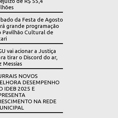
ejuízo de R$ 55,4
lhões
bado da Festa de Agosto
rá grande programação
 Pavilhão Cultural de
ari
U vai acionar a Justiça
ra tirar o Discord do ar,
z Messias
URRAIS NOVOS
ELHORA DESEMPENHO
O IDEB 2025 E
PRESENTA
RESCIMENTO NA REDE
UNICIPAL