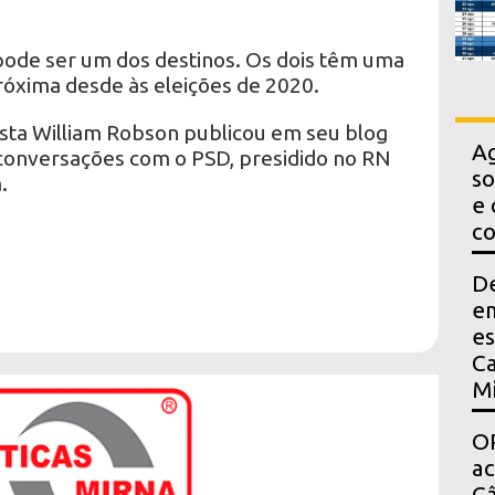
 pode ser um dos destinos. Os dois têm uma
próxima desde às eleições de 2020.
ista William Robson publicou em seu blog
Ag
conversações com o PSD, presidido no RN
so
.
e 
co
D
em
es
Ca
Mi
OP
a
Câ