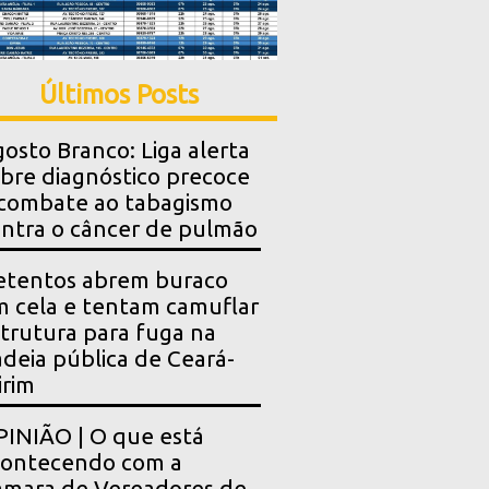
Últimos Posts
osto Branco: Liga alerta
bre diagnóstico precoce
combate ao tabagismo
ntra o câncer de pulmão
etentos abrem buraco
 cela e tentam camuflar
trutura para fuga na
deia pública de Ceará-
rim
INIÃO | O que está
contecendo com a
mara de Vereadores de