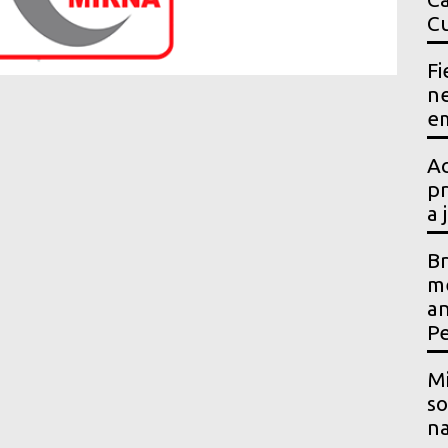
Cu
Fi
ne
em
Ac
pr
a 
Br
me
an
P
Mi
so
na