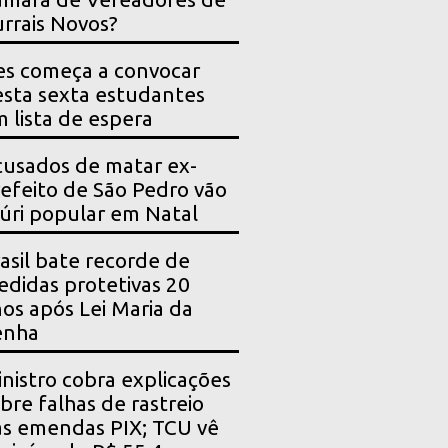
rrais Novos?
es começa a convocar
sta sexta estudantes
 lista de espera
usados de matar ex-
efeito de São Pedro vão
júri popular em Natal
asil bate recorde de
didas protetivas 20
os após Lei Maria da
enha
nistro cobra explicações
bre falhas de rastreio
s emendas PIX; TCU vê