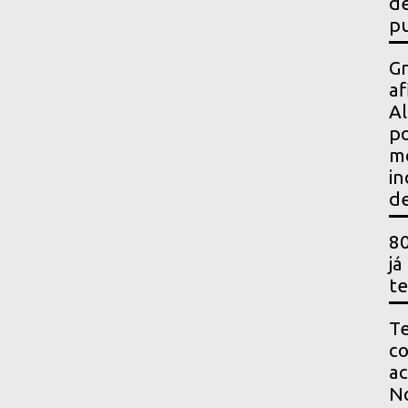
de
pu
Gr
af
Al
po
m
in
de
80
já
te
Te
co
ac
No