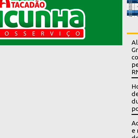
Al
Gr
co
pe
R
Ho
de
du
po
Ac
e 
d