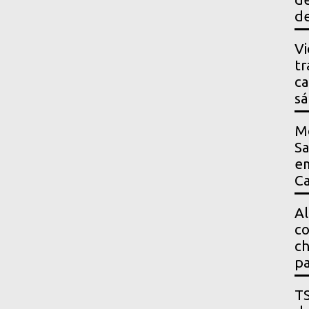
de
Vi
tr
ca
s
M
Sa
em
Ca
Al
co
ch
pa
T