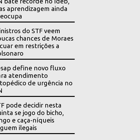
 bate recorde no Ideb,
as aprendizagem ainda
reocupa
nistros do STF veem
ucas chances de Moraes
cuar em restrições a
lsonaro
sap define novo fluxo
ara atendimento
topédico de urgência no
N
F pode decidir nesta
inta se jogo do bicho,
ngo e caça-níqueis
guem ilegais