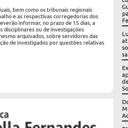
Gu
duais, bem como os tribunais regionais
pa
abalho e as respectivas corregedorias dos
Fe
deverão informar, no prazo de 15 dias, a
 disciplinares ou de investigações
Lu
mesmo arquivados, sobre servidores das
at
ição de investigados por questões relativas
so
sa
Ex
ap
de
S
Do
Me
Ac