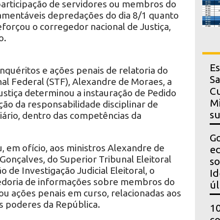
 participação de servidores ou membros do
 lamentáveis depredações do dia 8/1 quanto
eforçou o corregedor nacional de Justiça,
o.
Es
inquéritos e ações penais de relatoria do
Sa
al Federal (STF), Alexandre de Moraes, a
Cu
ustiça determinou a instauração de Pedido
Mi
ão da responsabilidade disciplinar de
s
ciário, dentro das competências da
Go
u, em ofício, aos ministros Alexandre de
ed
Gonçalves, do Superior Tribunal Eleitoral
so
o de Investigação Judicial Eleitoral, o
Id
doria de informações sobre membros do
úl
s ou ações penais em curso, relacionadas aos
s poderes da República.
10
co