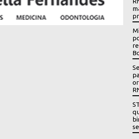
RN
m
p
Mi
po
re
Bo
Se
p
or
R
ST
qu
bi
se