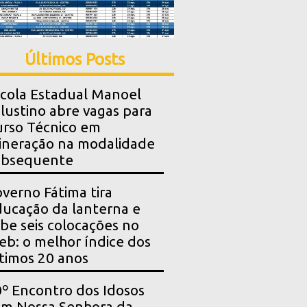
Últimos Posts
cola Estadual Manoel
lustino abre vagas para
rso Técnico em
neração na modalidade
ubsequente
verno Fátima tira
ucação da lanterna e
be seis colocações no
eb: o melhor índice dos
timos 20 anos
º Encontro dos Idosos
m Nossa Senhora da