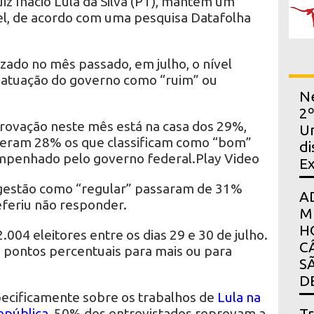
z Inácio Lula da Silva (PT), mantém um
el, de acordo com uma pesquisa Datafolha
zado no mês passado, em julho, o nível
 atuação do governo como “ruim” ou
Ne
2º
provação neste mês está na casa dos 29%,
Un
eram 28% os que classificam como “bom”
di
empenhado pelo governo federal.Play Video
E
gestão como “regular” passaram de 31%
A
feriu não responder.
M
H
004 eleitores entre os dias 29 e 30 de julho.
C
 pontos percentuais para mais ou para
S
D
ecificamente sobre os trabalhos de
Lula na
Tr
epública
, 50% dos entrevistados reprovam a