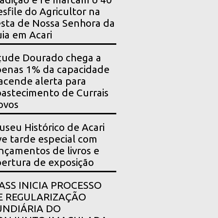
sfile do Agricultor na
sta de Nossa Senhora da
ia em Acari
çude Dourado chega a
enas 1% da capacidade
acende alerta para
astecimento de Currais
ovos
seu Histórico de Acari
ve tarde especial com
nçamentos de livros e
ertura de exposição
PASS INICIA PROCESSO
E REGULARIZAÇÃO
UNDIÁRIA DO