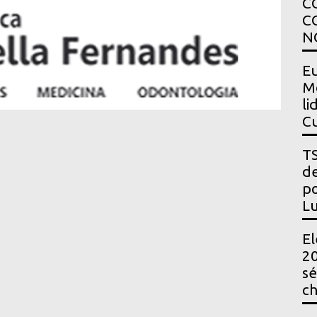
C
C
N
Eu
Mo
li
Cu
TS
de
po
Lu
El
20
sé
ch