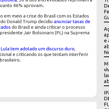
quanto 46% aprovam.
De
Fe
o em meio a crise do Brasil com os Estados
Gu
ando Donald Trump decidiu
anunciar taxas de
tados
do Brasil e ainda criticar o processo
A
-presidente Jair Bolsonaro (PL) na Suprema
ap
e 
ab
,
Lula tem adotado um discurso duro
,
N
onal e criticando os que tentam interferir
rasileiro.
Mu
vi
la
ab
I
D
F