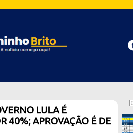
OVERNO LULA É
R 40%; APROVAÇÃO É DE