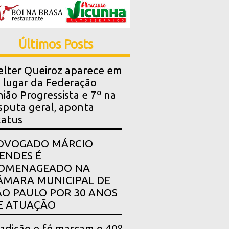
Últimos Posts
lter Queiroz aparece em
 lugar da Federação
ião Progressista e 7º na
sputa geral, aponta
xatus
DVOGADO MÁRCIO
ENDES É
OMENAGEADO NA
ÂMARA MUNICIPAL DE
ÃO PAULO POR 30 ANOS
E ATUAÇÃO
adição e fé marcam o 40º