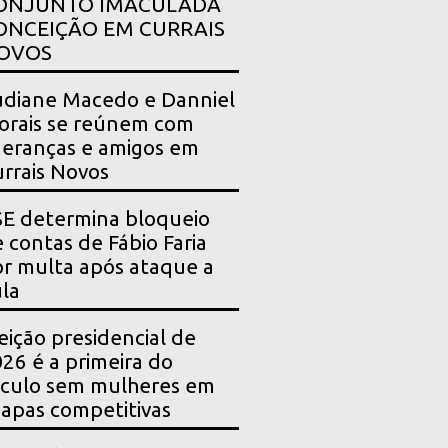
ONJUNTO IMACULADA
ONCEIÇÃO EM CURRAIS
OVOS
diane Macedo e Danniel
rais se reúnem com
deranças e amigos em
rrais Novos
E determina bloqueio
 contas de Fábio Faria
r multa após ataque a
la
eição presidencial de
26 é a primeira do
culo sem mulheres em
apas competitivas