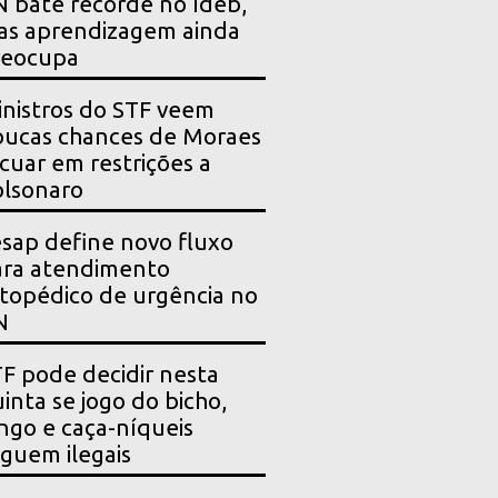
 bate recorde no Ideb,
as aprendizagem ainda
reocupa
nistros do STF veem
ucas chances de Moraes
cuar em restrições a
lsonaro
sap define novo fluxo
ara atendimento
topédico de urgência no
N
F pode decidir nesta
inta se jogo do bicho,
ngo e caça-níqueis
guem ilegais