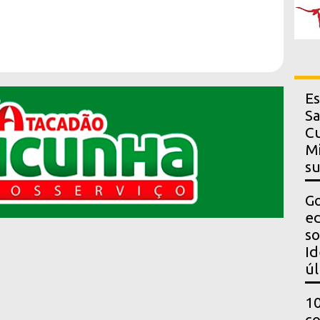
Es
Sa
Cu
Mi
s
Go
ed
so
Id
úl
10
co