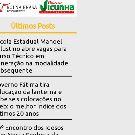
Últimos Posts
cola Estadual Manoel
lustino abre vagas para
rso Técnico em
neração na modalidade
ubsequente
verno Fátima tira
ucação da lanterna e
be seis colocações no
eb: o melhor índice dos
timos 20 anos
º Encontro dos Idosos
m Nossa Senhora da