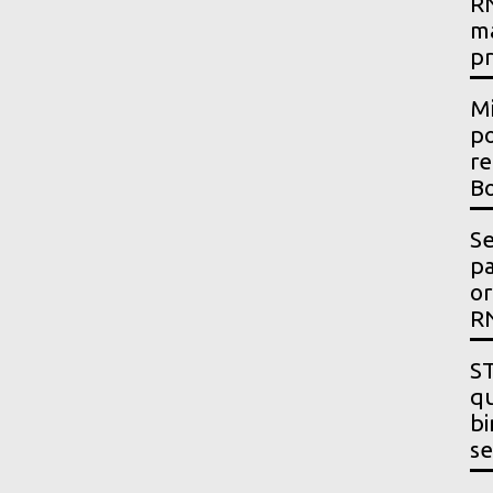
RN
m
p
Mi
po
re
Bo
Se
p
or
R
ST
qu
bi
se