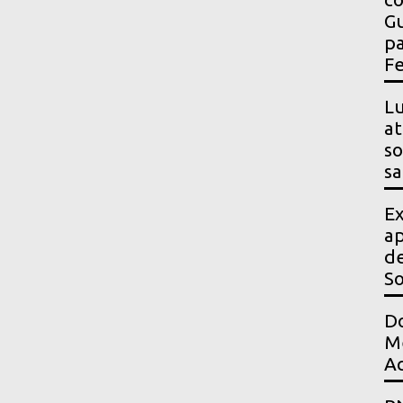
Gu
pa
Fe
Lu
at
so
sa
Ex
ap
de
S
Do
Me
Ac