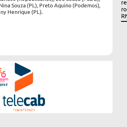
re
Nina Souza (PL), Preto Aquino (Podemos),
ro
ony Henrique (PL).
R