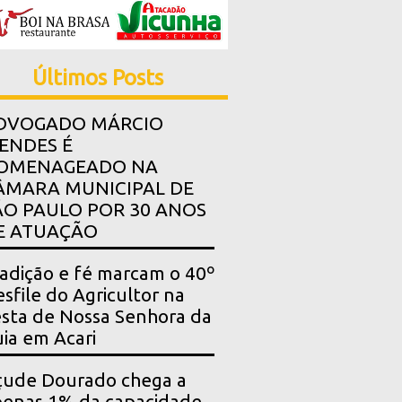
Últimos Posts
DVOGADO MÁRCIO
ENDES É
OMENAGEADO NA
ÂMARA MUNICIPAL DE
ÃO PAULO POR 30 ANOS
E ATUAÇÃO
adição e fé marcam o 40º
sfile do Agricultor na
sta de Nossa Senhora da
ia em Acari
çude Dourado chega a
enas 1% da capacidade