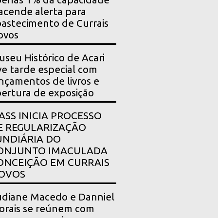
acende alerta para
astecimento de Currais
ovos
seu Histórico de Acari
ve tarde especial com
nçamentos de livros e
ertura de exposição
PASS INICIA PROCESSO
E REGULARIZAÇÃO
UNDIÁRIA DO
ONJUNTO IMACULADA
ONCEIÇÃO EM CURRAIS
OVOS
diane Macedo e Danniel
rais se reúnem com