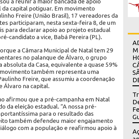
sou a reunir a maior bancada de apoio
 da capital potiguar. Em movimento
linho Freire (União Brasil), 17 vereadores da
tes participaram, nesta sexta-feira 8, de um
s para declarar apoio ao projeto estadual
ré-candidato a vice, Babá Pereira (PL).
A
M
porque a Câmara Municipal de Natal tem 29
entares no palanque de Álvaro, o grupo
H
a absoluta da Casa, equivalente a quase 59%
C
 O movimento também representa uma
S
aulinho Freire, que assumiu a coordenação
D
 Álvaro na capital.
Tr
nho afirmou que a pré-campanha em Natal
De
do da eleição estadual. “A nossa pré-
Fe
ortantíssima para o resultado das
Gu
efeito também defendeu maior engajamento
 diálogo com a população e reafirmou apoio à
A
ap