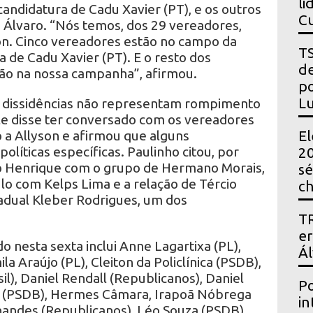
li
andidatura de Cadu Xavier (PT), e os outros
Cu
Álvaro. “Nós temos, dos 29 vereadores,
n. Cinco vereadores estão no campo da
TS
 de Cadu Xavier (PT). E o resto dos
de
tão na nossa campanha”, afirmou.
po
Lu
as dissidências não representam rompimento
Ele disse ter conversado com os vereadores
 a Allyson e afirmou que alguns
El
políticas específicas. Paulinho citou, por
20
ro Henrique com o grupo de Hermano Morais,
sé
lo com Kelps Lima e a relação de Tércio
ch
adual Kleber Rodrigues, um dos
TR
er
o nesta sexta inclui Anne Lagartixa (PL),
Ál
 Araújo (PL), Cleiton da Policlínica (PSDB),
l), Daniel Rendall (Republicanos), Daniel
Po
me (PSDB), Hermes Câmara, Irapoã Nóbrega
in
nandes (Republicanos), Léo Souza (PSDB),