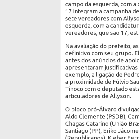
campo da esquerda, com a c
17 integram a campanha de 
sete vereadores com Allyso
esquerda, com a candidatura
vereadores, que são 17, es
Na avaliação do prefeito, 
definitivo com seu grupo. 
antes dos anúncios de apoio
apresentaram justificativas 
exemplo, a ligação de Ped
a proximidade de Fúlvio Sau
Tinoco com o deputado est
articuladores de Allyson.
O bloco pró-Álvaro divulgad
Aldo Clemente (PSDB), Camila
Chagas Catarino (União Brasi
Santiago (PP), Eriko Jáco
(Republicanos), Kleber Fer