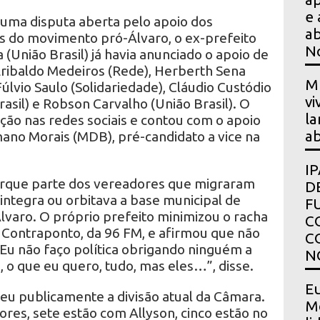
e 
uma disputa aberta pelo apoio dos
ab
es do movimento pró-Álvaro, o ex-prefeito
N
(União Brasil) já havia anunciado o apoio de
Eribaldo Medeiros (Rede), Herberth Sena
Mu
úlvio Saulo (Solidariedade), Cláudio Custódio
vi
rasil) e Robson Carvalho (União Brasil). O
la
ação nas redes sociais e contou com o apoio
ab
no Morais (MDB), pré-candidato a vice na
I
orque parte dos vereadores que migraram
D
integra ou orbitava a base municipal de
F
Álvaro. O próprio prefeito minimizou o racha
C
Contraponto, da 96 FM, e afirmou que não
C
 “Eu não faço política obrigando ninguém a
N
 o que eu quero, tudo, mas eles…”, disse.
Eu
u publicamente a divisão atual da Câmara.
Mo
res, sete estão com Allyson, cinco estão no