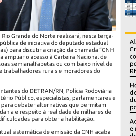
 Rio Grande do Norte realizará, nesta terça-
Al
a pública de iniciativa do deputado estadual
Gr
as) para discutir a criação da chamada “CNH
co
 ampliar o acesso à Carteira Nacional de
pe
soas semianalfabetas ou com baixo nível de
e trabalhadores rurais e moradores do
R
Ho
entantes do DETRAN/RN, Polícia Rodoviária
de
istério Público, especialistas, parlamentares e
du
 para debater alternativas que permitam
po
dadania e respeito à realidade de milhares de
ficuldades para obter a habilitação.
Ac
e 
atual sistemática de emissão da CNH acaba
d