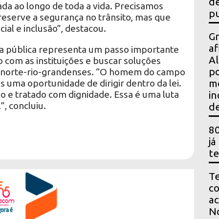
de
da ao longo de toda a vida. Precisamos
pu
eserve a segurança no trânsito, mas que
al e inclusão”, destacou.
Gr
af
ia pública representa um passo importante
Al
 com as instituições e buscar soluções
po
e norte-rio-grandenses. “O homem do campo
 uma oportunidade de dirigir dentro da lei.
m
do e tratado com dignidade. Essa é uma luta
in
”, concluiu.
de
80
já
te
Te
co
ac
No