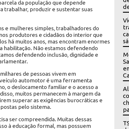
parcela da população que depende
de
a trabalhar, produzir e sustentar suas
Vi
tr
s e mulheres simples, trabalhadores do
ca
nos produtores e cidadãos do interior que
s
ículos há muitos anos, mas encontram enormes
ua habilitação. Não estamos defendendo
M
stamos defendendo inclusão, dignidade e
arlamentar.
Sa
em
 milhares de pessoas vivem em
Ca
 veículo automotor é uma ferramenta
ho, o deslocamento familiar e o acesso a
Al
r disso, muitos permanecem à margem da
co
irem superar as exigências burocráticas e
ch
postas pelo sistema.
pa
ecisa ser compreendida. Muitas dessas
T
sso à educação formal, mas possuem