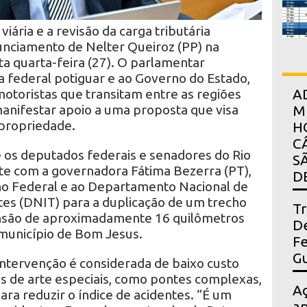
viária e a revisão da carga tributária
unciamento de Nelter Queiroz (PP) na
ta quarta-feira (27). O parlamentar
a federal potiguar e ao Governo do Estado,
otoristas que transitam entre as regiões
A
manifestar apoio a uma proposta que visa
M
 propriedade.
H
C
e os deputados federais e senadores do Rio
S
e com a governadora Fátima Bezerra (PT),
D
no Federal e ao Departamento Nacional de
tes (DNIT) para a duplicação de um trecho
Tr
ensão de aproximadamente 16 quilômetros
De
 município de Bom Jesus.
Fe
Gu
intervenção é considerada de baixo custo
as de arte especiais, como pontes complexas,
A
ara reduzir o índice de acidentes. “É um
ap