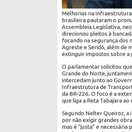
Melhorias na infraestrutura 
brasileira pautaram o pron
Assembleia Legislativa, nes
direcionou pleitos à bancad
focando na segurança dos m
Agreste e Seridó, além de 
extinguir impostos sobre a
O parlamentar solicitou qu
Grande do Norte, juntament
intercedam junto ao Gover
Infraestrutura de Transpor
da BR-226. O foco é a ext
que liga a Reta Tabajara ao
Segundo Nelter Queiroz, a 
por não exigir grandes obr
mas é “justa” e necessária p