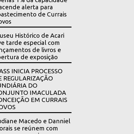
acende alerta para
astecimento de Currais
ovos
seu Histórico de Acari
ve tarde especial com
nçamentos de livros e
ertura de exposição
PASS INICIA PROCESSO
E REGULARIZAÇÃO
UNDIÁRIA DO
ONJUNTO IMACULADA
ONCEIÇÃO EM CURRAIS
OVOS
diane Macedo e Danniel
rais se reúnem com