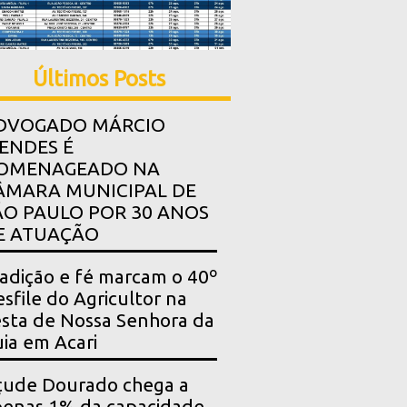
Últimos Posts
DVOGADO MÁRCIO
ENDES É
OMENAGEADO NA
ÂMARA MUNICIPAL DE
ÃO PAULO POR 30 ANOS
E ATUAÇÃO
adição e fé marcam o 40º
sfile do Agricultor na
sta de Nossa Senhora da
ia em Acari
çude Dourado chega a
enas 1% da capacidade