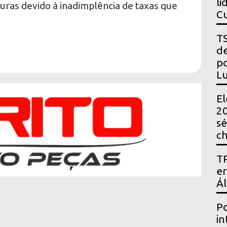
li
turas devido à inadimplência de taxas que
Cu
TS
de
po
Lu
El
20
sé
ch
TR
er
Ál
Po
in