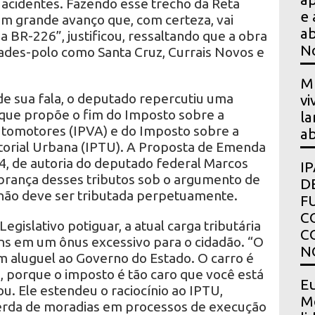
 acidentes. Fazendo esse trecho da Reta
e 
um grande avanço que, com certeza, vai
ab
a BR-226”, justificou, ressaltando que a obra
N
dades-polo como Santa Cruz, Currais Novos e
Mu
sua fala, o deputado repercutiu uma
vi
al que propõe o fim do Imposto sobre a
la
utomotores (IPVA) e do Imposto sobre a
ab
itorial Urbana (IPTU). A Proposta de Emenda
4, de autoria do deputado federal Marcos
I
obrança desses tributos sob o argumento de
D
não deve ser tributada perpetuamente.
F
C
egislativo potiguar, a atual carga tributária
C
s em um ônus excessivo para o cidadão. “O
N
 aluguel ao Governo do Estado. O carro é
, porque o imposto é tão caro que você está
Eu
ou. Ele estendeu o raciocínio ao IPTU,
Mo
perda de moradias em processos de execução